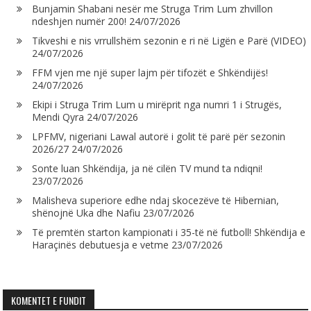
Bunjamin Shabani nesër me Struga Trim Lum zhvillon
ndeshjen numër 200!
24/07/2026
Tikveshi e nis vrrullshëm sezonin e ri në Ligën e Parë (VIDEO)
24/07/2026
FFM vjen me një super lajm për tifozët e Shkëndijës!
24/07/2026
Ekipi i Struga Trim Lum u mirëprit nga numri 1 i Strugës,
Mendi Qyra
24/07/2026
LPFMV, nigeriani Lawal autorë i golit të parë për sezonin
2026/27
24/07/2026
Sonte luan Shkëndija, ja në cilën TV mund ta ndiqni!
23/07/2026
Malisheva superiore edhe ndaj skocezëve të Hibernian,
shënojnë Uka dhe Nafiu
23/07/2026
Të premtën starton kampionati i 35-të në futboll! Shkëndija e
Haraçinës debutuesja e vetme
23/07/2026
KOMENTET E FUNDIT