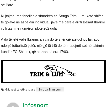
së Parë.
Kujtojmë, me fanellën e skuadrës së Struga Trim Lum, këtë shifër
të golave në aspektin individual, javë më parë e arriti Besart Ibraimi,
i cili tashmë numëron plotë 202 gola.
A do të jetë vallë Ibraimi, ai i cili do të shënojë atë gol jubilar, apo
ndonjë futbollistë tjetër, një gjë të tillë do të mësojmë sot në takimin
kundër FC Shkupit, që starton në ora 17:00.
Gjithsej të etiketuara
Struga Trim Lum
Infosport