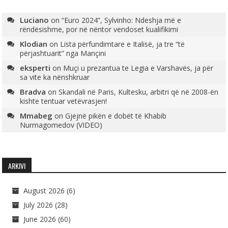
Luciano
on
“Euro 2024”, Sylvinho: Ndeshja më e
rëndësishme, por në nëntor vendoset kualifikimi
Klodian
on
Lista përfundimtare e Italisë, ja tre “të
përjashtuarit” nga Mançini
eksperti
on
Muçi u prezantua te Legia e Varshavës, ja për
sa vite ka nënshkruar
Bradva
on
Skandali në Paris, Kultesku, arbitri që në 2008-ën
kishte tentuar vetëvrasjen!
Mmabeg
on
Gjejnë pikën e dobët të Khabib
Nurmagomedov (VIDEO)
ARKIVI
August 2026
(6)
July 2026
(28)
June 2026
(60)