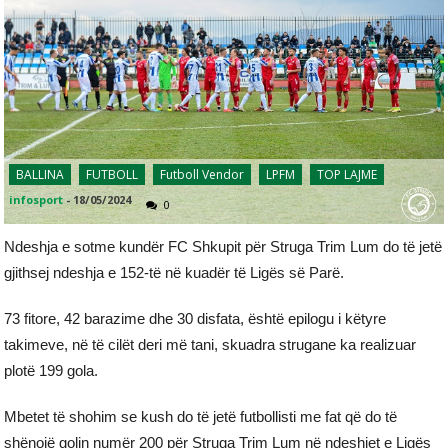
BALLINA
FUTBOLL
Futboll Vendor
LPFM
TOP LAJME
infosport
-
18/05/2024
0
Ndeshja e sotme kundër FC Shkupit për Struga Trim Lum do të jetë
gjithsej ndeshja e 152-të në kuadër të Ligës së Parë.
73 fitore, 42 barazime dhe 30 disfata, është epilogu i këtyre
takimeve, në të cilët deri më tani, skuadra strugane ka realizuar
plotë 199 gola.
Mbetet të shohim se kush do të jetë futbollisti me fat që do të
shënojë golin numër 200 për Struga Trim Lum në ndeshjet e Ligës