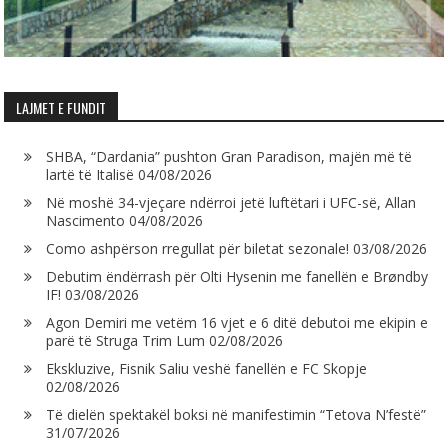
LAJMET E FUNDIT
SHBA, “Dardania” pushton Gran Paradison, majën më të
lartë të Italisë
04/08/2026
Në moshë 34-vjeçare ndërroi jetë luftëtari i UFC-së, Allan
Nascimento
04/08/2026
Como ashpërson rregullat për biletat sezonale!
03/08/2026
Debutim ëndërrash për Olti Hysenin me fanellën e Brøndby
IF!
03/08/2026
Agon Demiri me vetëm 16 vjet e 6 ditë debutoi me ekipin e
parë të Struga Trim Lum
02/08/2026
Ekskluzive, Fisnik Saliu veshë fanellën e FC Skopje
02/08/2026
Të dielën spektakël boksi në manifestimin “Tetova N’festë”
31/07/2026