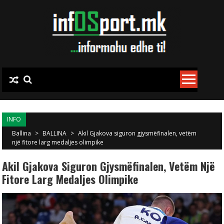
Skip to content
INFO
Ballina
>
BALLINA
>
Akil Gjakova siguron gjysmëfinalen, vetëm
një fitore larg medaljes olimpike
Akil Gjakova Siguron Gjysmëfinalen, Vetëm Një
Fitore Larg Medaljes Olimpike