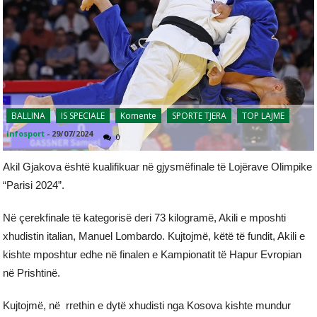
BALLINA
IS SPECIALE
Komente
SPORTE TJERA
TOP LAJME
infosport
-
29/07/2024
0
Akil Gjakova është kualifikuar në gjysmëfinale të Lojërave Olimpike
“Parisi 2024”.
Në çerekfinale të kategorisë deri 73 kilogramë, Akili e mposhti
xhudistin italian, Manuel Lombardo. Kujtojmë, këtë të fundit, Akili e
kishte mposhtur edhe në finalen e Kampionatit të Hapur Evropian
në Prishtinë.
Kujtojmë, në rrethin e dytë xhudisti nga Kosova kishte mundur