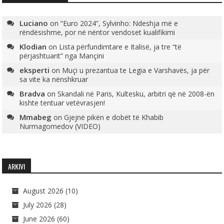
Luciano
on
“Euro 2024”, Sylvinho: Ndeshja më e
rëndësishme, por në nëntor vendoset kualifikimi
Klodian
on
Lista përfundimtare e Italisë, ja tre “të
përjashtuarit” nga Mançini
eksperti
on
Muçi u prezantua te Legia e Varshavës, ja për
sa vite ka nënshkruar
Bradva
on
Skandali në Paris, Kultesku, arbitri që në 2008-ën
kishte tentuar vetëvrasjen!
Mmabeg
on
Gjejnë pikën e dobët të Khabib
Nurmagomedov (VIDEO)
ARKIVI
August 2026
(10)
July 2026
(28)
June 2026
(60)