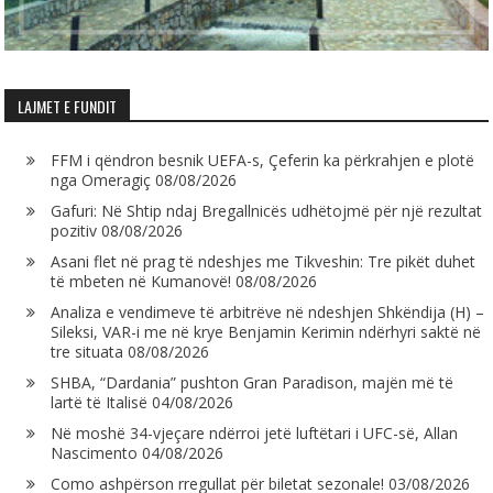
LAJMET E FUNDIT
FFM i qëndron besnik UEFA-s, Çeferin ka përkrahjen e plotë
nga Omeragiç
08/08/2026
Gafuri: Në Shtip ndaj Bregallnicës udhëtojmë për një rezultat
pozitiv
08/08/2026
Asani flet në prag të ndeshjes me Tikveshin: Tre pikët duhet
të mbeten në Kumanovë!
08/08/2026
Analiza e vendimeve të arbitrëve në ndeshjen Shkëndija (H) –
Sileksi, VAR-i me në krye Benjamin Kerimin ndërhyri saktë në
tre situata
08/08/2026
SHBA, “Dardania” pushton Gran Paradison, majën më të
lartë të Italisë
04/08/2026
Në moshë 34-vjeçare ndërroi jetë luftëtari i UFC-së, Allan
Nascimento
04/08/2026
Como ashpërson rregullat për biletat sezonale!
03/08/2026