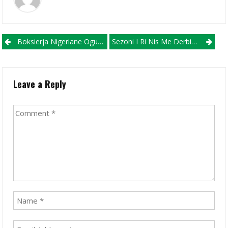
Post navigation
Boksierja Nigeriane Ogunsemilore, Suspendohet Nga Lojërat Olimpike, “Paris 2024”
Sezoni I Ri Nis Me Derbin Shqiptarë Të Pollogut, Kampionët E Struga Trim Lum Mirëpresin Tikveshin
Leave a Reply