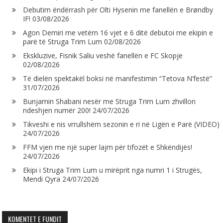
Debutim ëndërrash për Olti Hysenin me fanellën e Brøndby
IF!
03/08/2026
Agon Demiri me vetëm 16 vjet e 6 ditë debutoi me ekipin e
parë të Struga Trim Lum
02/08/2026
Ekskluzive, Fisnik Saliu veshë fanellën e FC Skopje
02/08/2026
Të dielën spektakël boksi në manifestimin “Tetova N’festë”
31/07/2026
Bunjamin Shabani nesër me Struga Trim Lum zhvillon
ndeshjen numër 200!
24/07/2026
Tikveshi e nis vrrullshëm sezonin e ri në Ligën e Parë (VIDEO)
24/07/2026
FFM vjen me një super lajm për tifozët e Shkëndijës!
24/07/2026
Ekipi i Struga Trim Lum u mirëprit nga numri 1 i Strugës,
Mendi Qyra
24/07/2026
KOMENTET E FUNDIT