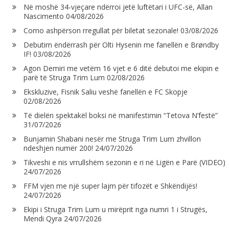
Në moshë 34-vjeçare ndërroi jetë luftëtari i UFC-së, Allan
Nascimento
04/08/2026
Como ashpërson rregullat për biletat sezonale!
03/08/2026
Debutim ëndërrash për Olti Hysenin me fanellën e Brøndby
IF!
03/08/2026
Agon Demiri me vetëm 16 vjet e 6 ditë debutoi me ekipin e
parë të Struga Trim Lum
02/08/2026
Ekskluzive, Fisnik Saliu veshë fanellën e FC Skopje
02/08/2026
Të dielën spektakël boksi në manifestimin “Tetova N’festë”
31/07/2026
Bunjamin Shabani nesër me Struga Trim Lum zhvillon
ndeshjen numër 200!
24/07/2026
Tikveshi e nis vrrullshëm sezonin e ri në Ligën e Parë (VIDEO)
24/07/2026
FFM vjen me një super lajm për tifozët e Shkëndijës!
24/07/2026
Ekipi i Struga Trim Lum u mirëprit nga numri 1 i Strugës,
Mendi Qyra
24/07/2026