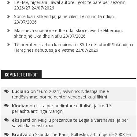
LPFMV, nigeriani Lawal autorë i golit të parë për sezonin
2026/27
24/07/2026
Sonte luan Shkëndija, ja në cilën TV mund ta ndiqni!
23/07/2026
Malisheva superiore edhe ndaj skocezëve të Hibernian,
shënojnë Uka dhe Nafiu
23/07/2026
Të premtën starton kampionati i 35-të në futboll! Shkëndija e
Haraçinës debutuesja e vetme
23/07/2026
KOMENTET E FUNDIT
Luciano
on
“Euro 2024”, Sylvinho: Ndeshja më e
rëndësishme, por në nëntor vendoset kualifikimi
Klodian
on
Lista përfundimtare e Italisë, ja tre “të
përjashtuarit” nga Mançini
eksperti
on
Muçi u prezantua te Legia e Varshavës, ja për
sa vite ka nënshkruar
Bradva
on
Skandali në Paris, Kultesku, arbitri që në 2008-ën