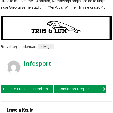
Tre ditë më pas më 10 shtator, Kombëtarja shqiptare do të luajë
ndaj Gjeorgjisë në stadiumin “Air Albania”, me fillim në ora 20:45.
Gjithsej të etiketuara
Silvinjo
Infosport
Post navigation
Shteti Nuk Do T’i Ndihmojë Sportistët Që Reklamojnë Bastoret Dhe Kazinotë
E Konfirmon Drejtori I Sassuolos, Bajrami Transferohet Në Skoci!
Leave a Reply