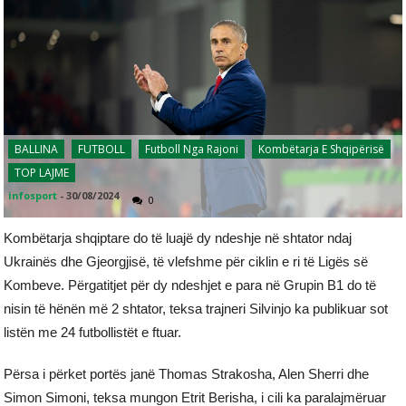
BALLINA
FUTBOLL
Futboll Nga Rajoni
Kombëtarja E Shqipërisë
TOP LAJME
infosport
-
30/08/2024
0
Kombëtarja shqiptare do të luajë dy ndeshje në shtator ndaj
Ukrainës dhe Gjeorgjisë, të vlefshme për ciklin e ri të Ligës së
Kombeve. Përgatitjet për dy ndeshjet e para në Grupin B1 do të
nisin të hënën më 2 shtator, teksa trajneri Silvinjo ka publikuar sot
listën me 24 futbollistët e ftuar.
Përsa i përket portës janë Thomas Strakosha, Alen Sherri dhe
Simon Simoni, teksa mungon Etrit Berisha, i cili ka paralajmëruar