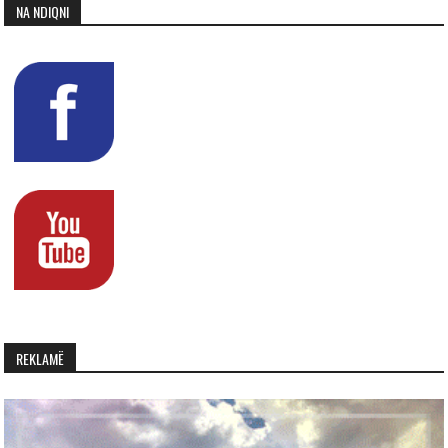
NA NDIQNI
REKLAMË