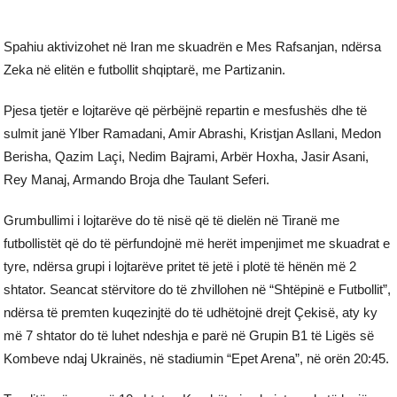
Spahiu aktivizohet në Iran me skuadrën e Mes Rafsanjan, ndërsa
Zeka në elitën e futbollit shqiptarë, me Partizanin.
Pjesa tjetër e lojtarëve që përbëjnë repartin e mesfushës dhe të
sulmit janë Ylber Ramadani, Amir Abrashi, Kristjan Asllani, Medon
Berisha, Qazim Laçi, Nedim Bajrami, Arbër Hoxha, Jasir Asani,
Rey Manaj, Armando Broja dhe Taulant Seferi.
Grumbullimi i lojtarëve do të nisë që të dielën në Tiranë me
futbollistët që do të përfundojnë më herët impenjimet me skuadrat e
tyre, ndërsa grupi i lojtarëve pritet të jetë i plotë të hënën më 2
shtator. Seancat stërvitore do të zhvillohen në “Shtëpinë e Futbollit”,
ndërsa të premten kuqezinjtë do të udhëtojnë drejt Çekisë, aty ky
më 7 shtator do të luhet ndeshja e parë në Grupin B1 të Ligës së
Kombeve ndaj Ukrainës, në stadiumin “Epet Arena”, në orën 20:45.