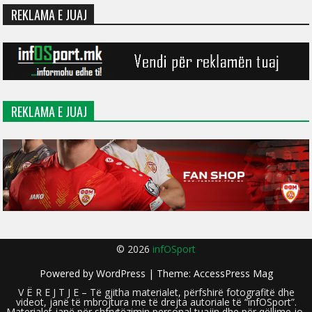
REKLAMA E JUAJ
REKLAMA E JUAJ
© 2026
infOSport
Powered by
WordPress
| Theme:
AccessPress Mag
V Ë R E J T J E – Të gjitha materialet, përfshirë fotografitë dhe
videot, janë të mbrojtura me të drejta autoriale të “infOSport”.
Materialet janë për shfrytëzimin personal tuajin dhe për qëllime jo-