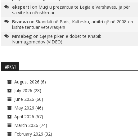
eksperti
on
Muçi u prezantua te Legia e Varshavës, ja për
sa vite ka nënshkruar
Bradva
on
Skandali në Paris, Kultesku, arbitri që në 2008-ën
kishte tentuar vetëvrasjen!
Mmabeg
on
Gjejnë pikën e dobët të Khabib
Nurmagomedov (VIDEO)
ARKIVI
August 2026
(6)
July 2026
(28)
June 2026
(60)
May 2026
(46)
April 2026
(67)
March 2026
(74)
February 2026
(32)