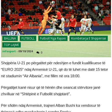
BALLINA
FUTBOLL
Futboll Nga Rajoni
Kombëtarja E Shqipërisë
TOP LAJME
infosport
-
09/10/2024
0
Shqipëria U-21 po përgatitet për ndeshjen e fundit kualifikuese të
“EURO 2025” ndaj Armenisë U-21, që do të luhet me datë 15 tetor
në stadiumin “Air Albania”, me fillim në ora 18:00.
Përgatitjet kanë nisur që të hënën dhe seancat stërvitore janë
zhvilluar në “Shtëpinë e Futbollit shqiptarë”.
Për sfidën ndaj Armenisë, trajneri Alban Bushi ka vendosur të
thërrasë edhe mesfushorin Leandro Frroku.