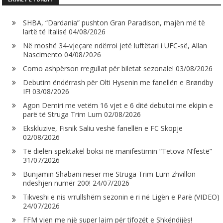
SHBA, “Dardania” pushton Gran Paradison, majën më të
lartë të Italisë
04/08/2026
Në moshë 34-vjeçare ndërroi jetë luftëtari i UFC-së, Allan
Nascimento
04/08/2026
Como ashpërson rregullat për biletat sezonale!
03/08/2026
Debutim ëndërrash për Olti Hysenin me fanellën e Brøndby
IF!
03/08/2026
Agon Demiri me vetëm 16 vjet e 6 ditë debutoi me ekipin e
parë të Struga Trim Lum
02/08/2026
Ekskluzive, Fisnik Saliu veshë fanellën e FC Skopje
02/08/2026
Të dielën spektakël boksi në manifestimin “Tetova N’festë”
31/07/2026
Bunjamin Shabani nesër me Struga Trim Lum zhvillon
ndeshjen numër 200!
24/07/2026
Tikveshi e nis vrrullshëm sezonin e ri në Ligën e Parë (VIDEO)
24/07/2026
FFM vjen me një super lajm për tifozët e Shkëndijës!