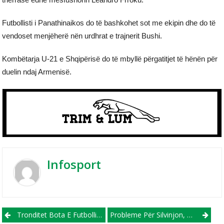
Futbollisti i Panathinaikos do të bashkohet sot me ekipin dhe do të
vendoset menjëherë nën urdhrat e trajnerit Bushi.
Kombëtarja U-21 e Shqipërisë do të mbyllë përgatitjet të hënën për
duelin ndaj Armenisë.
Infosport
Post navigation
Tronditet Bota E Futbollit! Vritet Futbollisti Brazilian, Bashkë Me Dy Shokë
Probleme Për Silvinjon, Uzuni Largohet Nga Grumbullimi, Asllani Në Dyshim Të Fortë Për Çekinë