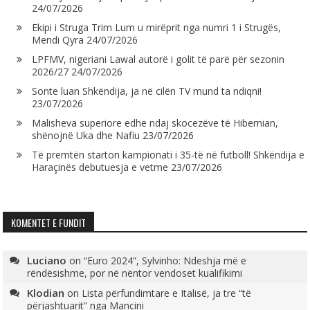
24/07/2026
Ekipi i Struga Trim Lum u mirëprit nga numri 1 i Strugës,
Mendi Qyra
24/07/2026
LPFMV, nigeriani Lawal autorë i golit të parë për sezonin
2026/27
24/07/2026
Sonte luan Shkëndija, ja në cilën TV mund ta ndiqni!
23/07/2026
Malisheva superiore edhe ndaj skocezëve të Hibernian,
shënojnë Uka dhe Nafiu
23/07/2026
Të premtën starton kampionati i 35-të në futboll! Shkëndija e
Haraçinës debutuesja e vetme
23/07/2026
KOMENTET E FUNDIT
Luciano
on
“Euro 2024”, Sylvinho: Ndeshja më e
rëndësishme, por në nëntor vendoset kualifikimi
Klodian
on
Lista përfundimtare e Italisë, ja tre “të
përjashtuarit” nga Mançini