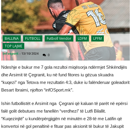
BALLINA
FUTBOLL
Futboll Vendor
LDFM
LPFM
TOP LAJME
infosport
-
13/10/2024
0
Ndeshje e bukur me 7 gola rezultoi miqësorja ndërmjet Shkëndijës
dhe Arsimit të Çegranit, ku në fund fitores iu gëzua skuadra
“kuqezi” nga Tetova me rezultatin 4:3, duke iu falënderuar goleadorit
Besart Ibraimi, njofton “infOSport.mk”.
Ishin futbollistët e Arsimit nga Çegrani që kaluan të parët në epërsi
falë golit debutues me fanellën “verdhezi” të Lutfi Bilallit.
“Kuqezinjtë” u kundërpërgjigjën në minutën e 28-të me Latifin që
konvertoi në gol penaltinë e fituar pas aksionit të bukur të Jakupit