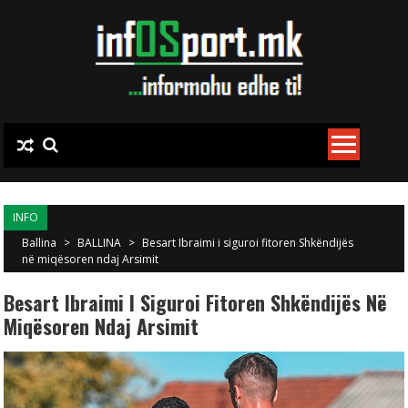
Skip to content
INFO
Ballina
>
BALLINA
>
Besart Ibraimi i siguroi fitoren Shkëndijës
në miqësoren ndaj Arsimit
Besart Ibraimi I Siguroi Fitoren Shkëndijës Në
Miqësoren Ndaj Arsimit