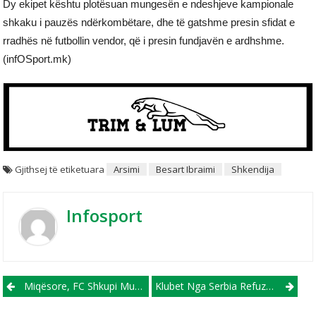
Dy ekipet kështu plotësuan mungesën e ndeshjeve kampionale
shkaku i pauzës ndërkombëtare, dhe të gatshme presin sfidat e
rradhës në futbollin vendor, që i presin fundjavën e ardhshme.
(infOSport.mk)
Gjithsej të etiketuara
Arsimi
Besart Ibraimi
Shkendija
Infosport
Post navigation
Miqësore, FC Shkupi Mundi Llapin Në Kryeqendrën Tonë
Klubet Nga Serbia Refuzojnë Të Luajnë Me Ekipin Nga Kosova?!