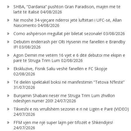
SHBA, “Dardania” pushton Gran Paradison, majën më të
lartë të Italisë
04/08/2026
Në moshë 34-vjeçare ndërroi jetë luftëtari i UFC-së, Allan
Nascimento
04/08/2026
Como ashpërson rregullat për biletat sezonale!
03/08/2026
Debutim ëndërrash për Olti Hysenin me fanellën e Brøndby
IF!
03/08/2026
Agon Demiri me vetëm 16 vjet e 6 ditë debutoi me ekipin e
parë të Struga Trim Lum
02/08/2026
Ekskluzive, Fisnik Saliu veshë fanellën e FC Skopje
02/08/2026
Të dielën spektakël boksi në manifestimin “Tetova N’festë”
31/07/2026
Bunjamin Shabani nesër me Struga Trim Lum zhvillon
ndeshjen numër 200!
24/07/2026
Tikveshi e nis vrrullshëm sezonin e ri në Ligën e Parë (VIDEO)
24/07/2026
FFM vjen me një super lajm për tifozët e Shkëndijës!
24/07/2026