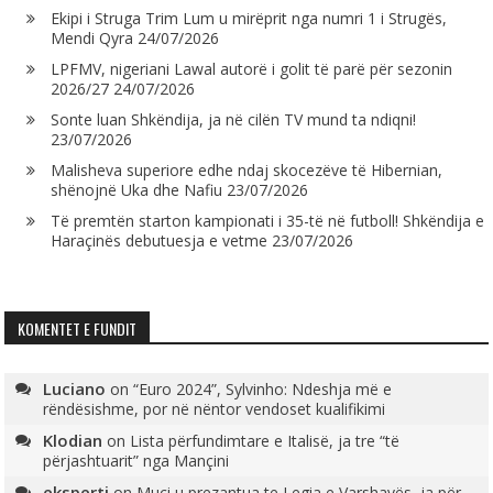
Ekipi i Struga Trim Lum u mirëprit nga numri 1 i Strugës,
Mendi Qyra
24/07/2026
LPFMV, nigeriani Lawal autorë i golit të parë për sezonin
2026/27
24/07/2026
Sonte luan Shkëndija, ja në cilën TV mund ta ndiqni!
23/07/2026
Malisheva superiore edhe ndaj skocezëve të Hibernian,
shënojnë Uka dhe Nafiu
23/07/2026
Të premtën starton kampionati i 35-të në futboll! Shkëndija e
Haraçinës debutuesja e vetme
23/07/2026
KOMENTET E FUNDIT
Luciano
on
“Euro 2024”, Sylvinho: Ndeshja më e
rëndësishme, por në nëntor vendoset kualifikimi
Klodian
on
Lista përfundimtare e Italisë, ja tre “të
përjashtuarit” nga Mançini
eksperti
on
Muçi u prezantua te Legia e Varshavës, ja për