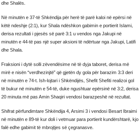
dhe Shalës.
Në minutën e 37-të Shkëndija për herë të parë kaloi në epërsi në
këtë ndeshje (2:1), kur Shala ndëshkon gabimin e portierit Islami,
derisa rezultati i pjesës së parë 3:1 u vendos nga Jakupi në
minutën e 44-të pas një super aksioni të ndërtuar nga Jakupi, Latifi
dhe Shala.
Fraksioni i dytë solli zëvendësime në të dyja taboret, derisa më
mirë e nisën “verdhezinjtë” që gjetën dy gola për barazim 3:3 deri
në minutën e 74-t. Ish-lojtari i Shkëndijës, Shefit Shefiti realizoi gol
të bukur në minutën e 54-të, duke ngushtuar epërsinë në 3:2, derisa
20 minuta më pas Amin Shaqiri vendosi barazpeshë në rezultat.
Shifrat përfundimtare Shkëndija 4, Arsimi 3 i vendosi Besart Ibraimi
në minutën e 89-të kur doli i vetmuar para portierit kundërshtarë, kjo
falë edhe gabimit të mbrojtjes së çegranasve.