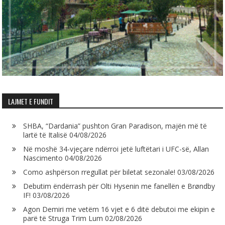
LAJMET E FUNDIT
SHBA, “Dardania” pushton Gran Paradison, majën më të
lartë të Italisë
04/08/2026
Në moshë 34-vjeçare ndërroi jetë luftëtari i UFC-së, Allan
Nascimento
04/08/2026
Como ashpërson rregullat për biletat sezonale!
03/08/2026
Debutim ëndërrash për Olti Hysenin me fanellën e Brøndby
IF!
03/08/2026
Agon Demiri me vetëm 16 vjet e 6 ditë debutoi me ekipin e
parë të Struga Trim Lum
02/08/2026