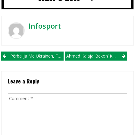
Infosport
Post navigation
Përballja Me Ukrainën, Feta Fetai Mbetet Sërish Në Tribunë
Ahmed Kalaja ‘bekon’ Kombëtaren Shqiptare Në Prag Të Ndeshjes Me Ukrainën
Leave a Reply