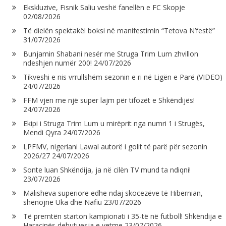
Ekskluzive, Fisnik Saliu veshë fanellën e FC Skopje
02/08/2026
Të dielën spektakël boksi në manifestimin “Tetova N’festë”
31/07/2026
Bunjamin Shabani nesër me Struga Trim Lum zhvillon
ndeshjen numër 200!
24/07/2026
Tikveshi e nis vrrullshëm sezonin e ri në Ligën e Parë (VIDEO)
24/07/2026
FFM vjen me një super lajm për tifozët e Shkëndijës!
24/07/2026
Ekipi i Struga Trim Lum u mirëprit nga numri 1 i Strugës,
Mendi Qyra
24/07/2026
LPFMV, nigeriani Lawal autorë i golit të parë për sezonin
2026/27
24/07/2026
Sonte luan Shkëndija, ja në cilën TV mund ta ndiqni!
23/07/2026
Malisheva superiore edhe ndaj skocezëve të Hibernian,
shënojnë Uka dhe Nafiu
23/07/2026
Të premtën starton kampionati i 35-të në futboll! Shkëndija e
Haraçinës debutuesja e vetme
23/07/2026