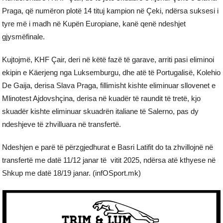
Praga, që numëron plotë 14 tituj kampion në Çeki, ndërsa suksesi i
tyre më i madh në Kupën Europiane, kanë qenë ndeshjet
gjysmëfinale.
Kujtojmë, KHF Çair, deri në këtë fazë të garave, arriti pasi eliminoi
ekipin e Käerjeng nga Luksemburgu, dhe atë të Portugalisë, Kolehio
De Gaija, derisa Slava Praga, fillimisht kishte eliminuar sllovenet e
Mlinotest Ajdovshçina, derisa në kuadër të raundit të tretë, kjo
skuadër kishte eliminuar skuadrën italiane të Salerno, pas dy
ndeshjeve të zhvilluara në transfertë.
Ndeshjen e parë të përzgjedhurat e Basri Latifit do ta zhvillojnë në
transfertë me datë 11/12 janar të vitit 2025, ndërsa atë kthyese në
Shkup me datë 18/19 janar. (infOSport.mk)