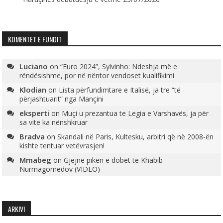
KOMENTET E FUNDIT
Luciano
on
“Euro 2024”, Sylvinho: Ndeshja më e
rëndësishme, por në nëntor vendoset kualifikimi
Klodian
on
Lista përfundimtare e Italisë, ja tre “të
përjashtuarit” nga Mançini
eksperti
on
Muçi u prezantua te Legia e Varshavës, ja për
sa vite ka nënshkruar
Bradva
on
Skandali në Paris, Kultesku, arbitri që në 2008-ën
kishte tentuar vetëvrasjen!
Mmabeg
on
Gjejnë pikën e dobët të Khabib
Nurmagomedov (VIDEO)
ARKIVI