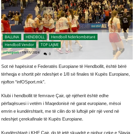
BALLINA
HENDBOLL
Hendboll Ndërkombëtarë
Hendboll Vendor
TOP LAJME
infosport
-
19/11/2024
0
Sot në hapësirat e Federatës Europiane të Hendbollit, është bërë
tërheqja e shortit për ndeshjet e 1/8 së finales të Kupës Europiane,
njofton “infOSport.mk”.
Klubi i hendbollit të femrave Çair, që njëherit është edhe
përfaqësuesi i vetëm i Maqedonisë në garat europiane, mësoi
emrin e kundërshtarit, me të cilin do të luftojë për një vend në
ndeshjet çerekafinale të Kupës Europiane.
Kundërshtarë i KHF Çair, do të jetë skuadrë e njohur çeke e Slavia