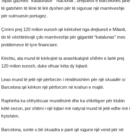
Sipas gazetës “katalunase” “Nacional”, drejtuesit e Barcelonës janë
të gatshëm të lënë të lirë dyshen për të siguruar një marrëveshje
për sulmuesin portugez.
Çmimi prej 120 milion eurosh që kërkohet nga drejtuesit e Milanit,
do të vështirësojë çdo marrëveshje për gjigantët “katalunas” mes
problemeve të tyre financiare.
Kështu, ata mund të kërkojnë ta anashkalojnë shifrën e lartë prej
120 milion eurosh, duke ofruar këta dy lojtarë.
Leao mund të jetë një përforcim i rëndësishëm për një skuadër si
Barcelona që kërkon një përforcim në krahun e majtë.
Raphinha ka shfrytëzuar mundësinë dhe ka shkëlqyer për klubin
këtë sezon, por shtimi i një lojtari më natyral mund të jetë edhe më i
frytshëm.
Barcelona, sonte u bë skuadra e parë që siguroi një vend për në