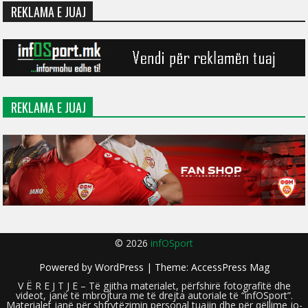
REKLAMA E JUAJ
REKLAMA E JUAJ
© 2026
infOSport
Powered by
WordPress
| Theme:
AccessPress Mag
V Ë R E J T J E – Të gjitha materialet, përfshirë fotografitë dhe
videot, janë të mbrojtura me të drejta autoriale të “infOSport”.
Materialet janë për shfrytëzimin personal tuajin dhe për qëllime jo-