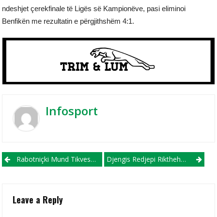
ndeshjet çerekfinale të Ligës së Kampionëve, pasi eliminoi
Benfikën me rezultatin e përgjithshëm 4:1.
Infosport
Post navigation
Rabotniçki Mund Tikveshin, Nuk Dorëzohet Në Garën Për Titullin E Kampionit (VIDEO)
Djengis Redjepi Rikthehet Në Futbollin Kosovar!
Leave a Reply