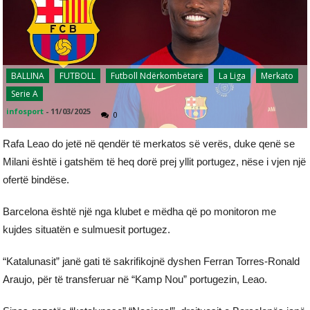
BALLINA
FUTBOLL
Futboll Ndërkombëtarë
La Liga
Merkato
Serie A
infosport
-
11/03/2025
0
Rafa Leao do jetë në qendër të merkatos së verës, duke qenë se
Milani është i gatshëm të heq dorë prej yllit portugez, nëse i vjen një
ofertë bindëse.
Barcelona është një nga klubet e mëdha që po monitoron me
kujdes situatën e sulmuesit portugez.
“Katalunasit” janë gati të sakrifikojnë dyshen Ferran Torres-Ronald
Araujo, për të transferuar në “Kamp Nou” portugezin, Leao.