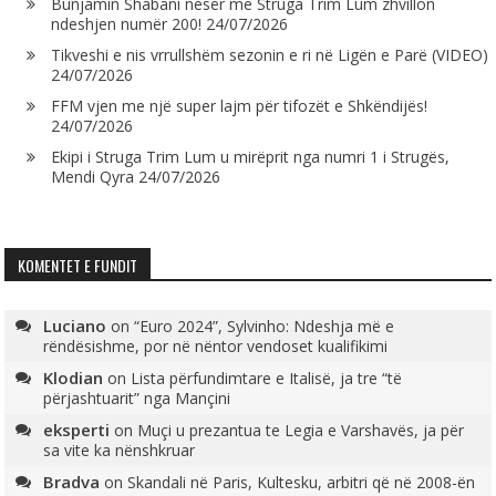
Bunjamin Shabani nesër me Struga Trim Lum zhvillon
ndeshjen numër 200!
24/07/2026
Tikveshi e nis vrrullshëm sezonin e ri në Ligën e Parë (VIDEO)
24/07/2026
FFM vjen me një super lajm për tifozët e Shkëndijës!
24/07/2026
Ekipi i Struga Trim Lum u mirëprit nga numri 1 i Strugës,
Mendi Qyra
24/07/2026
KOMENTET E FUNDIT
Luciano
on
“Euro 2024”, Sylvinho: Ndeshja më e
rëndësishme, por në nëntor vendoset kualifikimi
Klodian
on
Lista përfundimtare e Italisë, ja tre “të
përjashtuarit” nga Mançini
eksperti
on
Muçi u prezantua te Legia e Varshavës, ja për
sa vite ka nënshkruar
Bradva
on
Skandali në Paris, Kultesku, arbitri që në 2008-ën