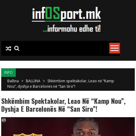
Skip to content
INFO
Ballina
>
BALLINA
>
Shkëmbim spektakolar, Leao në “Kamp
Nou”, dyshja e Barcelonës në “San Siro”!
Shkëmbim Spektakolar, Leao Në “Kamp Nou”,
Dyshja E Barcelonës Në “San Siro”!