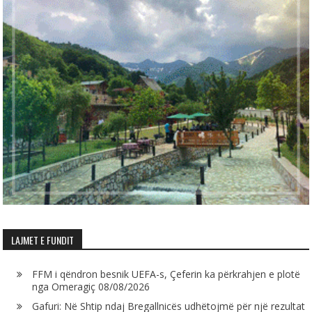
LAJMET E FUNDIT
FFM i qëndron besnik UEFA-s, Çeferin ka përkrahjen e plotë
nga Omeragiç
08/08/2026
Gafuri: Në Shtip ndaj Bregallnicës udhëtojmë për një rezultat