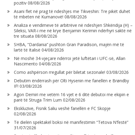
pozitiv
08/08/2026
Asani flet në prag të ndeshjes me Tikveshin: Tre pikët duhet
të mbeten në Kumanovë!
08/08/2026
Analiza e vendimeve të arbitrëve në ndeshjen Shkëndija (H) –
Sileksi, VAR-i me në krye Benjamin Kerimin ndërhyri saktë në
tre situata
08/08/2026
SHBA, “Dardania” pushton Gran Paradison, majën më të
lartë të Italisë
04/08/2026
Në moshë 34-vjeçare ndërroi jetë luftëtari i UFC-së, Allan
Nascimento
04/08/2026
Como ashpërson rregullat për biletat sezonale!
03/08/2026
Debutim ëndërrash për Olti Hysenin me fanellën e Brøndby
IF!
03/08/2026
Agon Demiri me vetëm 16 vjet e 6 ditë debutoi me ekipin e
parë të Struga Trim Lum
02/08/2026
Ekskluzive, Fisnik Saliu veshë fanellën e FC Skopje
02/08/2026
Të dielën spektakël boksi në manifestimin “Tetova N’festë”
31/07/2026