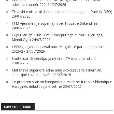
ndeshjen numër 200!
24/07/2026
Tikveshi e nis vrrullshëm sezonin e ri në Ligën e Parë (VIDEO)
24/07/2026
FFM vjen me një super lajm për tifozët e Shkëndijës!
24/07/2026
Ekipi i Struga Trim Lum u mirëprit nga numri 1 i Strugës,
Mendi Qyra
24/07/2026
LPFMV, nigeriani Lawal autorë i golit të parë për sezonin
2026/27
24/07/2026
Sonte luan Shkëndija, ja në cilën TV mund ta ndiqni!
23/07/2026
Malisheva superiore edhe ndaj skocezëve të Hibernian,
shënojnë Uka dhe Nafiu
23/07/2026
Të premtën starton kampionati i 35-të në futboll! Shkëndija e
Haraçinës debutuesja e vetme
23/07/2026
KOMENTET E FUNDIT