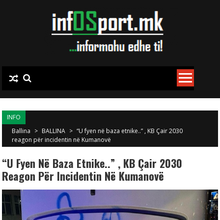
Skip to content
INFO
Ballina
>
BALLINA
>
“U fyen në baza etnike..” , KB Çair 2030
reagon për incidentin në Kumanovë
“U Fyen Në Baza Etnike..” , KB Çair 2030
Reagon Për Incidentin Në Kumanovë