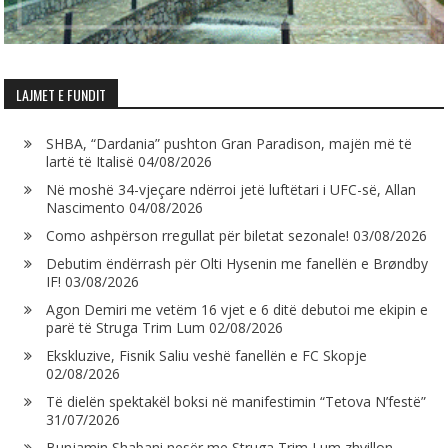
LAJMET E FUNDIT
SHBA, “Dardania” pushton Gran Paradison, majën më të
lartë të Italisë
04/08/2026
Në moshë 34-vjeçare ndërroi jetë luftëtari i UFC-së, Allan
Nascimento
04/08/2026
Como ashpërson rregullat për biletat sezonale!
03/08/2026
Debutim ëndërrash për Olti Hysenin me fanellën e Brøndby
IF!
03/08/2026
Agon Demiri me vetëm 16 vjet e 6 ditë debutoi me ekipin e
parë të Struga Trim Lum
02/08/2026
Ekskluzive, Fisnik Saliu veshë fanellën e FC Skopje
02/08/2026
Të dielën spektakël boksi në manifestimin “Tetova N’festë”
31/07/2026
Bunjamin Shabani nesër me Struga Trim Lum zhvillon