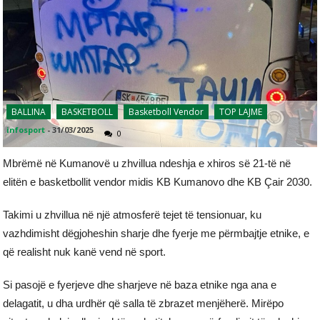
BALLINA
BASKETBOLL
Basketboll Vendor
TOP LAJME
infosport
-
31/03/2025
0
Mbrëmë në Kumanovë u zhvillua ndeshja e xhiros së 21-të në
elitën e basketbollit vendor midis KB Kumanovo dhe KB Çair 2030.
Takimi u zhvillua në një atmosferë tejet të tensionuar, ku
vazhdimisht dëgjoheshin sharje dhe fyerje me përmbajtje etnike, e
që realisht nuk kanë vend në sport.
Si pasojë e fyerjeve dhe sharjeve në baza etnike nga ana e
delagatit, u dha urdhër që salla të zbrazet menjëherë. Mirëpo