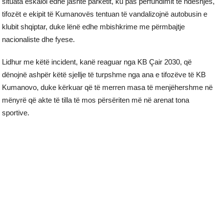
situata eskaloi edhe jashtë parketit, ku pas përfundimit të ndeshjes,
tifozët e ekipit të Kumanovës tentuan të vandalizojnë autobusin e
klubit shqiptar, duke lënë edhe mbishkrime me përmbajtje
nacionaliste dhe fyese.
Lidhur me këtë incident, kanë reaguar nga KB Çair 2030, që
dënojnë ashpër këtë sjellje të turpshme nga ana e tifozëve të KB
Kumanovo, duke kërkuar që të merren masa të menjëhershme në
mënyrë që akte të tilla të mos përsëriten më në arenat tona
sportive.