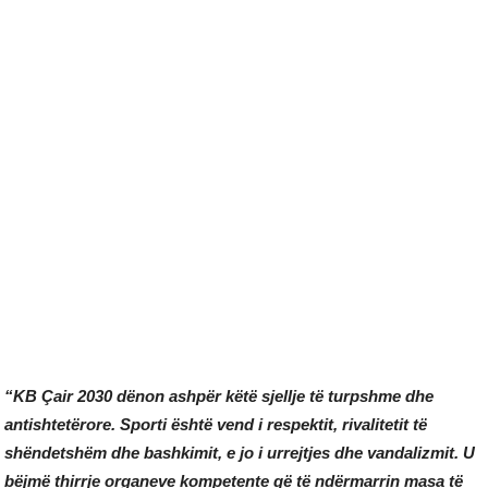
“KB Çair 2030 dënon ashpër këtë sjellje të turpshme dhe
antishtetërore. Sporti është vend i respektit, rivalitetit të
shëndetshëm dhe bashkimit, e jo i urrejtjes dhe vandalizmit. U
bëjmë thirrje organeve kompetente që të ndërmarrin masa të