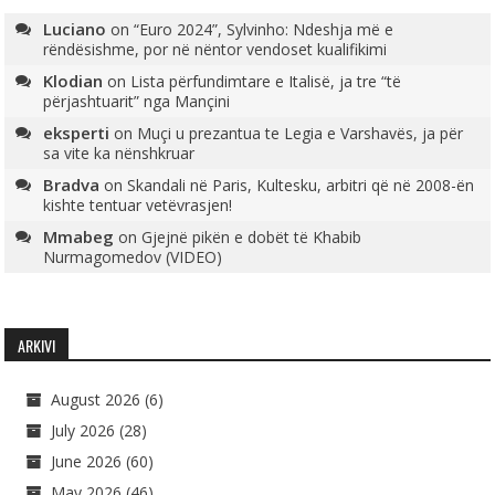
Luciano
on
“Euro 2024”, Sylvinho: Ndeshja më e
rëndësishme, por në nëntor vendoset kualifikimi
Klodian
on
Lista përfundimtare e Italisë, ja tre “të
përjashtuarit” nga Mançini
eksperti
on
Muçi u prezantua te Legia e Varshavës, ja për
sa vite ka nënshkruar
Bradva
on
Skandali në Paris, Kultesku, arbitri që në 2008-ën
kishte tentuar vetëvrasjen!
Mmabeg
on
Gjejnë pikën e dobët të Khabib
Nurmagomedov (VIDEO)
ARKIVI
August 2026
(6)
July 2026
(28)
June 2026
(60)
May 2026
(46)