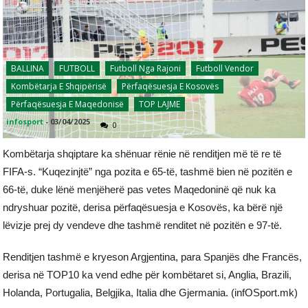
BALLINA
FUTBOLL
Futboll Nga Rajoni
Futboll Vendor
Kombëtarja E Shqipërisë
Përfaqësuesja E Kosovës
Përfaqësuesja E Maqedonisë
TOP LAJME
infosport
-
03/04/2025
0
Kombëtarja shqiptare ka shënuar rënie në renditjen më të re të
FIFA-s. “Kuqezinjtë” nga pozita e 65-të, tashmë bien në pozitën e
66-të, duke lënë menjëherë pas vetes Maqedoninë që nuk ka
ndryshuar pozitë, derisa përfaqësuesja e Kosovës, ka bërë një
lëvizje prej dy vendeve dhe tashmë renditet në pozitën e 97-të.
Renditjen tashmë e kryeson Argjentina, para Spanjës dhe Francës,
derisa në TOP10 ka vend edhe për kombëtaret si, Anglia, Brazili,
Holanda, Portugalia, Belgjika, Italia dhe Gjermania. (infOSport.mk)