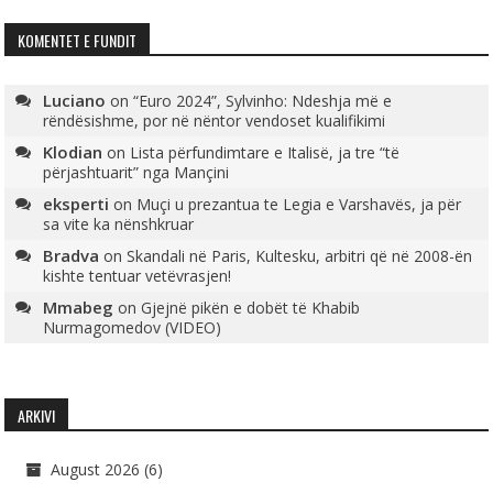
KOMENTET E FUNDIT
Luciano
on
“Euro 2024”, Sylvinho: Ndeshja më e
rëndësishme, por në nëntor vendoset kualifikimi
Klodian
on
Lista përfundimtare e Italisë, ja tre “të
përjashtuarit” nga Mançini
eksperti
on
Muçi u prezantua te Legia e Varshavës, ja për
sa vite ka nënshkruar
Bradva
on
Skandali në Paris, Kultesku, arbitri që në 2008-ën
kishte tentuar vetëvrasjen!
Mmabeg
on
Gjejnë pikën e dobët të Khabib
Nurmagomedov (VIDEO)
ARKIVI
August 2026
(6)