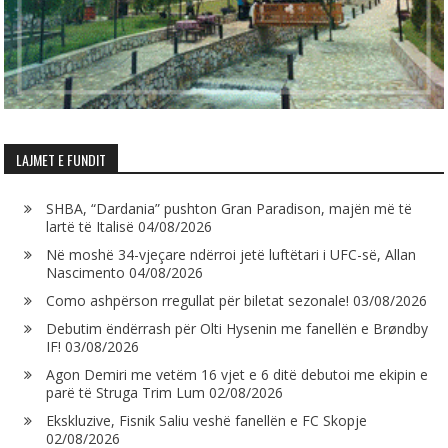
LAJMET E FUNDIT
SHBA, “Dardania” pushton Gran Paradison, majën më të
lartë të Italisë
04/08/2026
Në moshë 34-vjeçare ndërroi jetë luftëtari i UFC-së, Allan
Nascimento
04/08/2026
Como ashpërson rregullat për biletat sezonale!
03/08/2026
Debutim ëndërrash për Olti Hysenin me fanellën e Brøndby
IF!
03/08/2026
Agon Demiri me vetëm 16 vjet e 6 ditë debutoi me ekipin e
parë të Struga Trim Lum
02/08/2026
Ekskluzive, Fisnik Saliu veshë fanellën e FC Skopje
02/08/2026