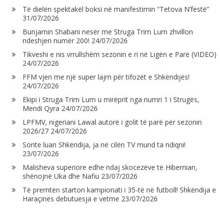
Të dielën spektakël boksi në manifestimin “Tetova N’festë”
31/07/2026
Bunjamin Shabani nesër me Struga Trim Lum zhvillon
ndeshjen numër 200!
24/07/2026
Tikveshi e nis vrrullshëm sezonin e ri në Ligën e Parë (VIDEO)
24/07/2026
FFM vjen me një super lajm për tifozët e Shkëndijës!
24/07/2026
Ekipi i Struga Trim Lum u mirëprit nga numri 1 i Strugës,
Mendi Qyra
24/07/2026
LPFMV, nigeriani Lawal autorë i golit të parë për sezonin
2026/27
24/07/2026
Sonte luan Shkëndija, ja në cilën TV mund ta ndiqni!
23/07/2026
Malisheva superiore edhe ndaj skocezëve të Hibernian,
shënojnë Uka dhe Nafiu
23/07/2026
Të premtën starton kampionati i 35-të në futboll! Shkëndija e
Haraçinës debutuesja e vetme
23/07/2026