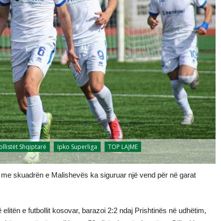
ollistët Shqiptarë
Ipko Superliga
TOP LAJME
zi me skuadrën e Malishevës ka siguruar një vend për në garat
 elitën e futbollit kosovar, barazoi 2:2 ndaj Prishtinës në udhëtim,