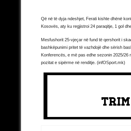
Që në të dyja ndeshjet, Ferati kishte dhënë kontr
Kosovës, aty ku regjistroi 24 paraqitje, 1 gol dh
Mesfushorit 25-vjeçar në fund të qershorit i sk
bashkëpunimi pritet të vazhdojë dhe sërish bash
Konferencës, e më pas edhe sezonin 2025/26 në e
pozitat e sipërme në renditje. (infOSport.mk)