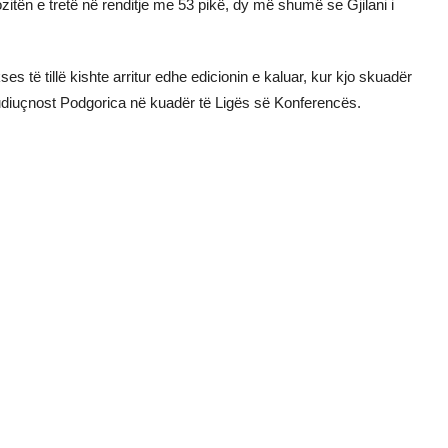
ozitën e tretë në renditje me 53 pikë, dy më shumë se Gjilani i
 të tillë kishte arritur edhe edicionin e kaluar, kur kjo skuadër
udiuçnost Podgorica në kuadër të Ligës së Konferencës.