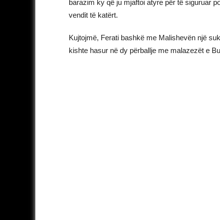
barazim ky që ju mjaftoi atyre për të siguruar p
vendit të katërt.
Kujtojmë, Ferati bashkë me Malishevën një sukses
kishte hasur në dy përballje me malazezët e B