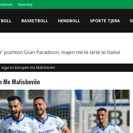
ntaktoni
Marketing
TBOLL
BASKETBOLL
HENDBOLL
SPORTE TJERA
I
” pushton Gran Paradison, majën më të lartë të Italisë
sh siguron Europën me Malishevën
ën Me Malishevën