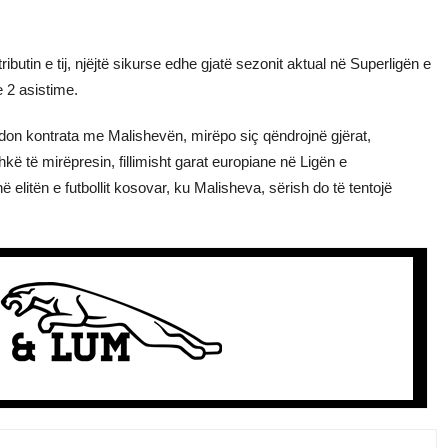
ibutin e tij, njëjtë sikurse edhe gjatë sezonit aktual në Superligën e
e 2 asistime.
adon kontrata me Malishevën, mirëpo siç qëndrojnë gjërat,
kë të mirëpresin, fillimisht garat europiane në Ligën e
litën e futbollit kosovar, ku Malisheva, sërish do të tentojë