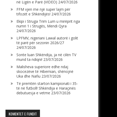
në Ligën e Parë (VIDEO)
24/07/2026
FFM vjen me një super lajm për
tifozët e Shkëndijës!
24/07/2026
Ekipi i Struga Trim Lum u mirëprit nga
numri 1 i Strugës, Mendi Qyra
24/07/2026
LPFMV, nigeriani Lawal autorë i golit
të parë për sezonin 2026/27
24/07/2026
Sonte luan Shkëndija, ja në cilën TV
mund ta ndiqni!
23/07/2026
Malisheva superiore edhe ndaj
skocezëve të Hibernian, shënojnë
Uka dhe Nafiu
23/07/2026
Të premtën starton kampionati i 35-
të në futboll! Shkëndija e Haraçinës
debutuesja e vetme
23/07/2026
KOMENTET E FUNDIT