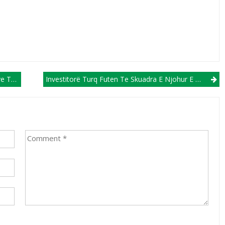
itës
Investitorë Turq Futen Te Skuadra E Njohur E Fortunës Së Hasanbegut!