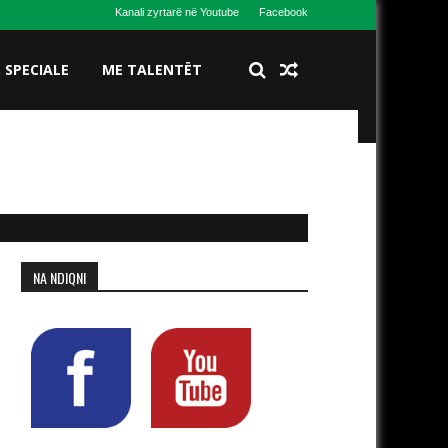
Kanali zyrtarë në Youtube
Facebook
S SPECIALE
ME TALENTËT
NA NDIQNI