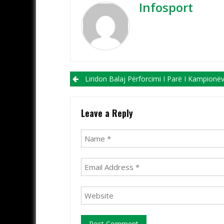
Infosport
Post navigation
Liridon Balaj Përforcimi I Parë I Kampionëve Të Dr
Leave a Reply