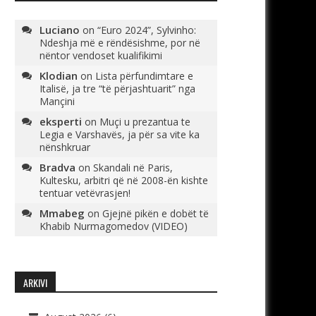
Luciano
on
“Euro 2024”, Sylvinho:
Ndeshja më e rëndësishme, por në
nëntor vendoset kualifikimi
Klodian
on
Lista përfundimtare e
Italisë, ja tre “të përjashtuarit” nga
Mançini
eksperti
on
Muçi u prezantua te
Legia e Varshavës, ja për sa vite ka
nënshkruar
Bradva
on
Skandali në Paris,
Kultesku, arbitri që në 2008-ën kishte
tentuar vetëvrasjen!
Mmabeg
on
Gjejnë pikën e dobët të
Khabib Nurmagomedov (VIDEO)
ARKIVI