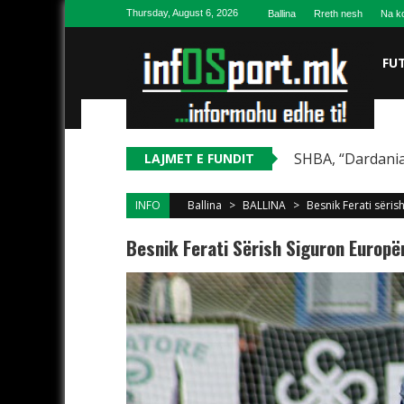
Skip to content
Thursday, August 6, 2026
Ballina
Rreth nesh
Na ko
FU
SHBA, “Dardania
LAJMET E FUNDIT
INFO
Ballina
>
BALLINA
>
Besnik Ferati sëri
Besnik Ferati Sërish Siguron Europ