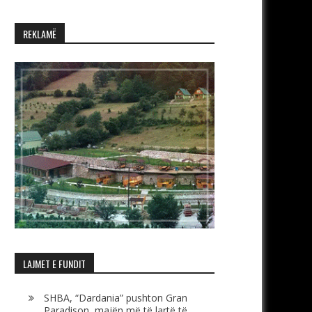
REKLAMË
LAJMET E FUNDIT
SHBA, “Dardania” pushton Gran
Paradison, majën më të lartë të