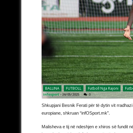
BALLINA
FUTBOLL
Futboll Nga Rajoni
Futb
infosport
-
26/05/2025
0
Shkupjani Besnik Ferati për të dytin vit rradha
europiane, shkruan “infOSport.mk”.
Malisheva e tij në ndeshjen e xhiros së fundit në