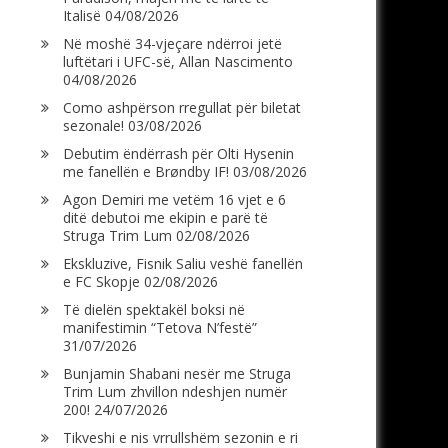
Italisë
04/08/2026
Në moshë 34-vjeçare ndërroi jetë
luftëtari i UFC-së, Allan Nascimento
04/08/2026
Como ashpërson rregullat për biletat
sezonale!
03/08/2026
Debutim ëndërrash për Olti Hysenin
me fanellën e Brøndby IF!
03/08/2026
Agon Demiri me vetëm 16 vjet e 6
ditë debutoi me ekipin e parë të
Struga Trim Lum
02/08/2026
Ekskluzive, Fisnik Saliu veshë fanellën
e FC Skopje
02/08/2026
Të dielën spektakël boksi në
manifestimin “Tetova N’festë”
31/07/2026
Bunjamin Shabani nesër me Struga
Trim Lum zhvillon ndeshjen numër
200!
24/07/2026
Tikveshi e nis vrrullshëm sezonin e ri