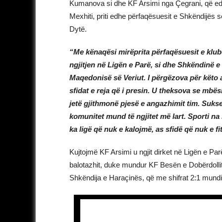
Kumanova si dhe KF Arsimi nga Çegrani, që edi
Mexhiti, priti edhe përfaqësuesit e Shkëndijës s
Dytë.
“Me kënaqësi mirëprita përfaqësuesit e kl
ngjitjen në Ligën e Parë, si dhe Shkëndinë e 
Maqedonisë së Veriut. I përgëzova për këto 
sfidat e reja që i presin. U theksova se mbës
jetë gjithmonë pjesë e angazhimit tim. Suks
komunitet mund të ngjitet më lart. Sporti na
ka ligë që nuk e kalojmë, as sfidë që nuk e f
Kujtojmë KF Arsimi u ngjit dirket në Ligën e Par
balotazhit, duke mundur KF Besën e Dobërdollit
Shkëndija e Haraçinës, që me shifrat 2:1 mun