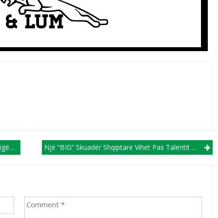
E Dytë
Një “BIG” Skuadër Shqiptare Vihet Pas Talentit Tetovar, Hisar Ali