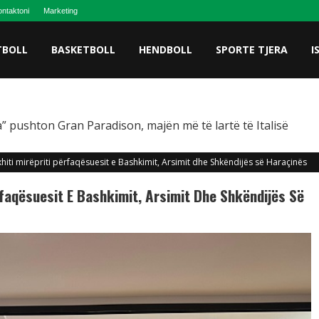
ntaktoni
Marketing
TBOLL
BASKETBOLL
HENDBOLL
SPORTE TJERA
I
” pushton Gran Paradison, majën më të lartë të Italisë
hiti mirëpriti përfaqësuesit e Bashkimit, Arsimit dhe Shkëndijës së Haraçinës
rfaqësuesit E Bashkimit, Arsimit Dhe Shkëndijës Së