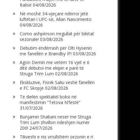
Italisë
04/08/2026
Në moshë 34-vjeçare ndërroi jetë
luftëtari i UFC-së, Allan Nascimento
04/08/2026
Como ashpërson rregullat për biletat
sezonale!
03/08/2026
Debutim ëndërrash për Olti Hysenin
me fanellën e Brøndby IF!
03/08/2026
Agon Demiri me vetëm 16 vjet e 6
ditë debutoi me ekipin e parë të
Struga Trim Lum
02/08/2026
Ekskluzive, Fisnik Saliu veshë fanellën
e FC Skopje
02/08/2026
Të dielën spektakël boksi në
manifestimin “Tetova N’festë”
31/07/2026
Bunjamin Shabani nesër me Struga
Trim Lum zhvillon ndeshjen numër
200!
24/07/2026
Tikveshi e nis vrrullshëm sezonin e ri