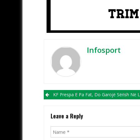
Infosport
Post navigation
KF Prespa E Pa Fat, Do Garojë Sërish Në Ligën E Tretë, Osogova Dhe G.Konjari Në Ligën 
Leave a Reply