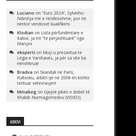
Luciano
on
“Euro 2024”, Sylvinho:
Ndeshja më e rëndësishme, por në
nëntor vendoset kualifikimi
Klodian
on
Lista përfundimtare e
Italisë, ja tre “të përjashtuarit” nga
Mançini
eksperti
on
Muçi u prezantua te
Legia e Varshavës, ja për sa vite ka
nënshkruar
Bradva
on
Skandali në Paris,
Kultesku, arbitri që në 2008-ën kishte
tentuar vetëvrasjen!
Mmabeg
on
Gjejnë pikën e dobët të
Khabib Nurmagomedov (VIDEO)
ARKIVI