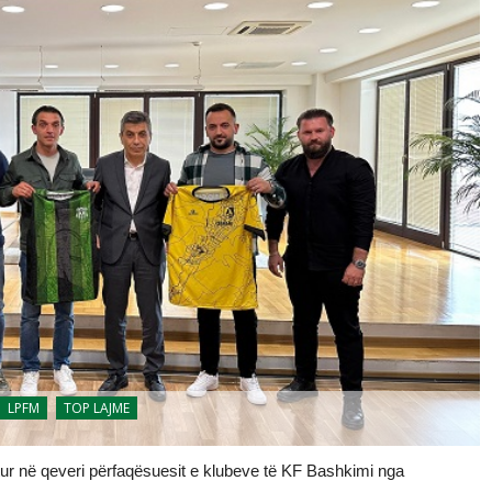
LPFM
TOP LAJME
itur në qeveri përfaqësuesit e klubeve të KF Bashkimi nga