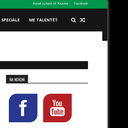
Kanali zyrtarë në Youtube
Facebook
S SPECIALE
ME TALENTËT
NA NDIQNI