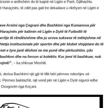
cionin e ardhshëm do të luajnë në Ligën e Parë. Gjithashtu
ë Haraçinës, të cilët pas gati tre dekadave u rikthyen në Ligën e
ubeve Arsimi nga Çegrani dhe Bashkimi nga Kumanova për
Haraçinës për kalimin në Ligën e Dytë të Futbollit të
arritje të rëndësishme dhe ju urova suksese të mëtejshme në
htetja institucionale për sportin dhe për klubet shqiptare do të
eset e tyre janë dëshmi se me punë dhe përkushtim, çdo
 bashkon dhe na forcon si kolektiv. Kur jemi të bashkuar, nuk
itojmë!”
, – ka shkruar Mexhiti.
ë, derisa Bashkimi një gjë të tillë bëri përmes ndeshjes së
. Përmes balotazhit, një vend për në Ligën e Dytë siguroi edhe
di Osogovën nga Koçani.