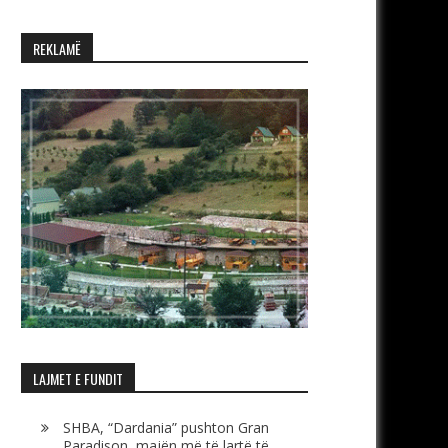
REKLAMË
LAJMET E FUNDIT
SHBA, “Dardania” pushton Gran
Paradison, majën më të lartë të