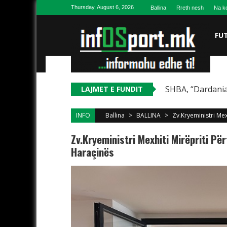
Skip to content
Thursday, August 6, 2026
Ballina
Rreth nesh
Na ko
FU
SHBA, “Dardania
LAJMET E FUNDIT
INFO
Ballina
>
BALLINA
>
Zv.Kryeministri Mex
Zv.Kryeministri Mexhiti Mirëpriti Pë
Haraçinës