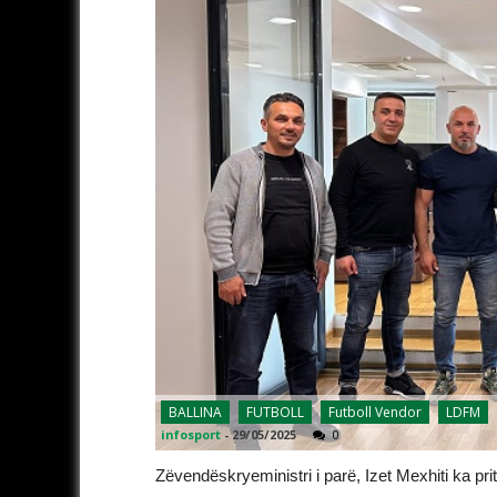
BALLINA
FUTBOLL
Futboll Vendor
LDFM
infosport
-
29/05/2025
0
Zëvendëskryeministri i parë, Izet Mexhiti ka pr