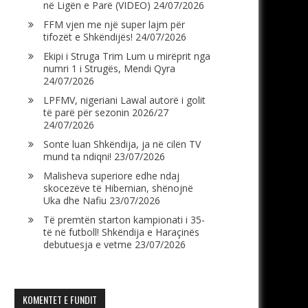
në Ligën e Parë (VIDEO)
24/07/2026
FFM vjen me një super lajm për
tifozët e Shkëndijës!
24/07/2026
Ekipi i Struga Trim Lum u mirëprit nga
numri 1 i Strugës, Mendi Qyra
24/07/2026
LPFMV, nigeriani Lawal autorë i golit
të parë për sezonin 2026/27
24/07/2026
Sonte luan Shkëndija, ja në cilën TV
mund ta ndiqni!
23/07/2026
Malisheva superiore edhe ndaj
skocezëve të Hibernian, shënojnë
Uka dhe Nafiu
23/07/2026
Të premtën starton kampionati i 35-
të në futboll! Shkëndija e Haraçinës
debutuesja e vetme
23/07/2026
KOMENTET E FUNDIT