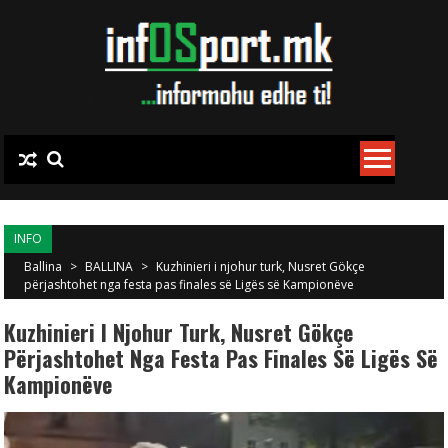
Skip to content
INFO
Ballina
>
BALLINA
>
Kuzhinieri i njohur turk, Nusret Gökçe
përjashtohet nga festa pas finales së Ligës së Kampionëve
Kuzhinieri I Njohur Turk, Nusret Gökçe
Përjashtohet Nga Festa Pas Finales Së Ligës Së
Kampionëve