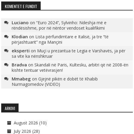
KOMENTET E FUNDIT
Luciano
on
“Euro 2024”, Sylvinho: Ndeshja më e
rëndësishme, por në nëntor vendoset kualifikimi
Klodian
on
Lista përfundimtare e Italisë, ja tre “të
përjashtuarit” nga Mançini
eksperti
on
Muçi u prezantua te Legia e Varshavës, ja për
sa vite ka nënshkruar
Bradva
on
Skandali në Paris, Kultesku, arbitri që në 2008-ën
kishte tentuar vetëvrasjen!
Mmabeg
on
Gjejnë pikën e dobët të Khabib
Nurmagomedov (VIDEO)
ARKIVI
August 2026
(10)
July 2026
(28)