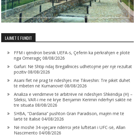
LAJMET E FUNDIT
FFM i qëndron besnik UEFA-s, Çeferin ka përkrahjen e plotë
nga Omeragiç
08/08/2026
Gafuri: Në Shtip ndaj Bregallnicës udhëtojmë për një rezultat
pozitiv
08/08/2026
Asani flet në prag të ndeshjes me Tikveshin: Tre pikët duhet
të mbeten në Kumanovë!
08/08/2026
Analiza e vendimeve të arbitrëve në ndeshjen Shkëndija (H) –
Sileksi, VAR-i me në krye Benjamin Kerimin ndërhyri saktë në
tre situata
08/08/2026
SHBA, “Dardania” pushton Gran Paradison, majën më të
lartë të Italisë
04/08/2026
Në moshë 34-vjeçare ndërroi jetë luftëtari i UFC-së, Allan
Nascimento
04/08/2026