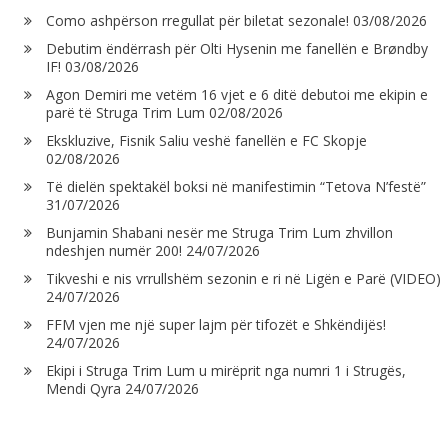
Como ashpërson rregullat për biletat sezonale!
03/08/2026
Debutim ëndërrash për Olti Hysenin me fanellën e Brøndby
IF!
03/08/2026
Agon Demiri me vetëm 16 vjet e 6 ditë debutoi me ekipin e
parë të Struga Trim Lum
02/08/2026
Ekskluzive, Fisnik Saliu veshë fanellën e FC Skopje
02/08/2026
Të dielën spektakël boksi në manifestimin “Tetova N’festë”
31/07/2026
Bunjamin Shabani nesër me Struga Trim Lum zhvillon
ndeshjen numër 200!
24/07/2026
Tikveshi e nis vrrullshëm sezonin e ri në Ligën e Parë (VIDEO)
24/07/2026
FFM vjen me një super lajm për tifozët e Shkëndijës!
24/07/2026
Ekipi i Struga Trim Lum u mirëprit nga numri 1 i Strugës,
Mendi Qyra
24/07/2026