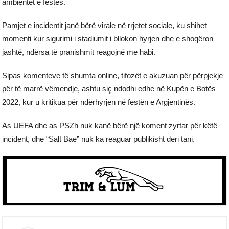
ambientet e festës.
Pamjet e incidentit janë bërë virale në rrjetet sociale, ku shihet
momenti kur sigurimi i stadiumit i bllokon hyrjen dhe e shoqëron
jashtë, ndërsa të pranishmit reagojnë me habi.
Sipas komenteve të shumta online, tifozët e akuzuan për përpjekje
për të marrë vëmendje, ashtu siç ndodhi edhe në Kupën e Botës
2022, kur u kritikua për ndërhyrjen në festën e Argjentinës.
As UEFA dhe as PSZh nuk kanë bërë një koment zyrtar për këtë
incident, dhe “Salt Bae” nuk ka reaguar publikisht deri tani.