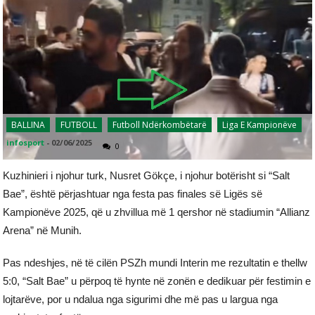
BALLINA
FUTBOLL
Futboll Ndërkombëtarë
Liga E Kampionëve
infosport
-
02/06/2025
0
Kuzhinieri i njohur turk, Nusret Gökçe, i njohur botërisht si “Salt
Bae”, është përjashtuar nga festa pas finales së Ligës së
Kampionëve 2025, që u zhvillua më 1 qershor në stadiumin “Allianz
Arena” në Munih.
Pas ndeshjes, në të cilën PSZh mundi Interin me rezultatin e thellw
5:0, “Salt Bae” u përpoq të hynte në zonën e dedikuar për festimin e
lojtarëve, por u ndalua nga sigurimi dhe më pas u largua nga