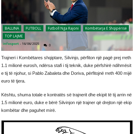
BALLINA
FUTBOLL
Futboll Nga Rajoni
Kombëtarja E Shqipërisë
TOP LAJME
infosport
-
16/06/2025
0
Trajneri i Kombëtares shqiptare, Silvinjo, përfiton një pagë prej rreth
1.1 milionë eurosh, ndërsa stafi i tij teknik, duke përfshirë ndihmësit
e tij të njohur, si Pablo Zabaleta dhe Doriva, përfitojnë rreth 400 mijë
euro të tjera.
Kështu, shuma totale e kontratës së trajnerit dhe ekipit të tij arrin në
1.5 milionë euro, duke e bërë Silvinjon një trajner që drejton një ekip
kombëtar dhe paguhet mirë.