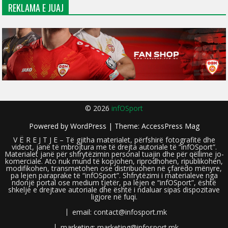
REKLAMA E JUAJ
© 2026
infOSport
Powered by
WordPress
| Theme:
AccessPress Mag
V Ë R E J T J E – Të gjitha materialet, përfshirë fotografitë dhe
videot, janë të mbrojtura me të drejta autoriale të “infOSport”.
Materialet janë për shfrytëzimin personal tuajin dhe për qëllime jo-
komerciale. Ato nuk mund të kopjohen, riprodhohen, ripublikohen,
modifikohen, transmetohen ose distribuohen në çfarëdo mënyre,
pa lejen paraprake të “infOSport”. Shfrytëzimi i materialeve nga
ndonjë portal ose medium tjetër, pa lejen e “infOSport”, është
shkelje e drejtave autoriale dhe është i ndaluar sipas dispozitave
ligjore në fuqi.
email: contact@infosport.mk
marketing: marketing@infosport.mk