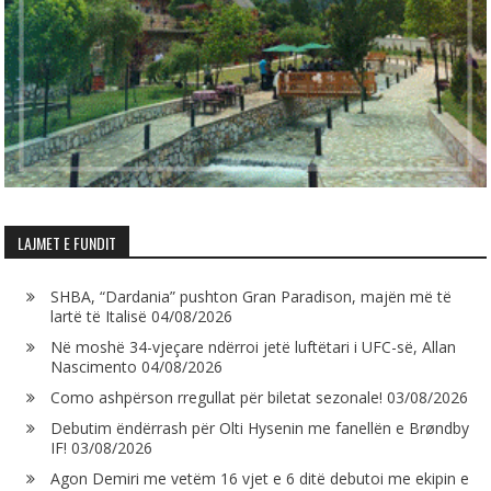
LAJMET E FUNDIT
SHBA, “Dardania” pushton Gran Paradison, majën më të
lartë të Italisë
04/08/2026
Në moshë 34-vjeçare ndërroi jetë luftëtari i UFC-së, Allan
Nascimento
04/08/2026
Como ashpërson rregullat për biletat sezonale!
03/08/2026
Debutim ëndërrash për Olti Hysenin me fanellën e Brøndby
IF!
03/08/2026
Agon Demiri me vetëm 16 vjet e 6 ditë debutoi me ekipin e