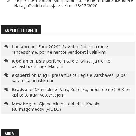
Të premtën starton kampionati i 35-të në futboll! Shkëndija e
Haraçinës debutuesja e vetme
23/07/2026
KOMENTET E FUNDIT
Luciano
on
“Euro 2024”, Sylvinho: Ndeshja më e
rëndësishme, por në nëntor vendoset kualifikimi
Klodian
on
Lista përfundimtare e Italisë, ja tre “të
përjashtuarit” nga Mançini
eksperti
on
Muçi u prezantua te Legia e Varshavës, ja për
sa vite ka nënshkruar
Bradva
on
Skandali në Paris, Kultesku, arbitri që në 2008-ën
kishte tentuar vetëvrasjen!
Mmabeg
on
Gjejnë pikën e dobët të Khabib
Nurmagomedov (VIDEO)
ARKIVI