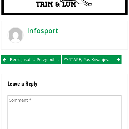
Infosport
Post navigation
Berat Jusufi U Përzgjodh Si Futbollisti Më Ambicioz Në Kampin E Barcelonës Në Shkup
ZYRTARE, Pas Krivanjevës, Struga Trim Lum Ndanë Rrugët Edhe Me Një Tjetër Futbollistë
Leave a Reply