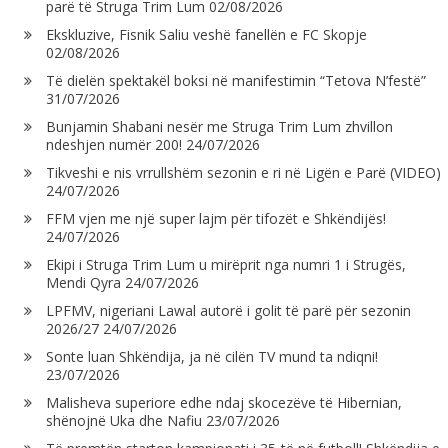
parë të Struga Trim Lum
02/08/2026
Ekskluzive, Fisnik Saliu veshë fanellën e FC Skopje
02/08/2026
Të dielën spektakël boksi në manifestimin “Tetova N’festë”
31/07/2026
Bunjamin Shabani nesër me Struga Trim Lum zhvillon
ndeshjen numër 200!
24/07/2026
Tikveshi e nis vrrullshëm sezonin e ri në Ligën e Parë (VIDEO)
24/07/2026
FFM vjen me një super lajm për tifozët e Shkëndijës!
24/07/2026
Ekipi i Struga Trim Lum u mirëprit nga numri 1 i Strugës,
Mendi Qyra
24/07/2026
LPFMV, nigeriani Lawal autorë i golit të parë për sezonin
2026/27
24/07/2026
Sonte luan Shkëndija, ja në cilën TV mund ta ndiqni!
23/07/2026
Malisheva superiore edhe ndaj skocezëve të Hibernian,
shënojnë Uka dhe Nafiu
23/07/2026