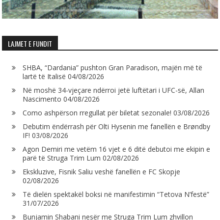
LAJMET E FUNDIT
SHBA, “Dardania” pushton Gran Paradison, majën më të
lartë të Italisë
04/08/2026
Në moshë 34-vjeçare ndërroi jetë luftëtari i UFC-së, Allan
Nascimento
04/08/2026
Como ashpërson rregullat për biletat sezonale!
03/08/2026
Debutim ëndërrash për Olti Hysenin me fanellën e Brøndby
IF!
03/08/2026
Agon Demiri me vetëm 16 vjet e 6 ditë debutoi me ekipin e
parë të Struga Trim Lum
02/08/2026
Ekskluzive, Fisnik Saliu veshë fanellën e FC Skopje
02/08/2026
Të dielën spektakël boksi në manifestimin “Tetova N’festë”
31/07/2026
Bunjamin Shabani nesër me Struga Trim Lum zhvillon