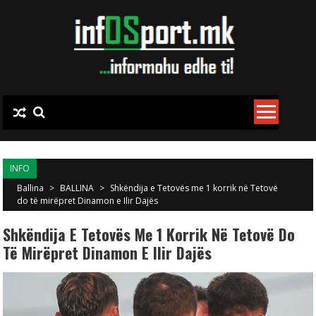
Skip to content
INFO
Ballina
>
BALLINA
>
Shkëndija e Tetovës me 1 korrik në Tetovë
do të mirëpret Dinamon e Ilir Dajës
Shkëndija E Tetovës Me 1 Korrik Në Tetovë Do
Të Mirëpret Dinamon E Ilir Dajës