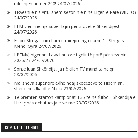
ndeshjen numër 200!
24/07/2026
Tikveshi e nis vrrullshëm sezonin e ri në Ligën e Parë (VIDEO)
24/07/2026
FFM vjen me një super lajm për tifozët e Shkëndijës!
24/07/2026
Ekipi i Struga Trim Lum u mirëprit nga numri 1 i Strugës,
Mendi Qyra
24/07/2026
LPFMV, nigeriani Lawal autorë i golit të parë për sezonin
2026/27
24/07/2026
Sonte luan Shkëndija, ja në cilën TV mund ta ndiqni!
23/07/2026
Malisheva superiore edhe ndaj skocezëve të Hibernian,
shënojnë Uka dhe Nafiu
23/07/2026
Të premtën starton kampionati i 35-të në futboll! Shkëndija e
Haraçinës debutuesja e vetme
23/07/2026
KOMENTET E FUNDIT