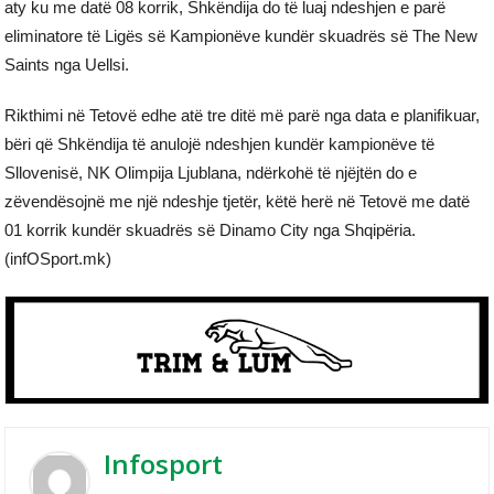
aty ku me datë 08 korrik, Shkëndija do të luaj ndeshjen e parë
eliminatore të Ligës së Kampionëve kundër skuadrës së The New
Saints nga Uellsi.
Rikthimi në Tetovë edhe atë tre ditë më parë nga data e planifikuar,
bëri që Shkëndija të anulojë ndeshjen kundër kampionëve të
Sllovenisë, NK Olimpija Ljublana, ndërkohë të njëjtën do e
zëvendësojnë me një ndeshje tjetër, këtë herë në Tetovë me datë
01 korrik kundër skuadrës së Dinamo City nga Shqipëria.
(infOSport.mk)
Infosport