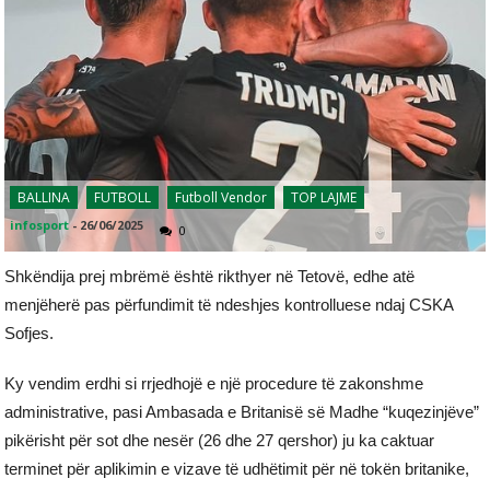
BALLINA
FUTBOLL
Futboll Vendor
TOP LAJME
infosport
-
26/06/2025
0
Shkëndija prej mbrëmë është rikthyer në Tetovë, edhe atë
menjëherë pas përfundimit të ndeshjes kontrolluese ndaj CSKA
Sofjes.
Ky vendim erdhi si rrjedhojë e një procedure të zakonshme
administrative, pasi Ambasada e Britanisë së Madhe “kuqezinjëve”
pikërisht për sot dhe nesër (26 dhe 27 qershor) ju ka caktuar
terminet për aplikimin e vizave të udhëtimit për në tokën britanike,