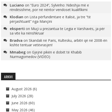
Luciano
on
“Euro 2024”, Sylvinho: Ndeshja më e
rëndësishme, por në nëntor vendoset kualifikimi
Klodian
on
Lista përfundimtare e Italisë, ja tre “të
përjashtuarit” nga Mançini
eksperti
on
Muçi u prezantua te Legia e Varshavës, ja për
sa vite ka nënshkruar
Bradva
on
Skandali në Paris, Kultesku, arbitri që në 2008-ën
kishte tentuar vetëvrasjen!
Mmabeg
on
Gjejnë pikën e dobët të Khabib
Nurmagomedov (VIDEO)
ARKIVI
August 2026
(6)
July 2026
(28)
June 2026
(60)
May 2026
(46)