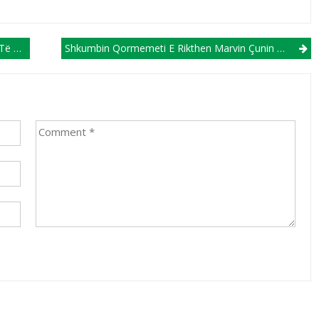
vezdën!
Shkumbin Qormemeti E Rikthen Marvin Çunin Sërish Në Itali