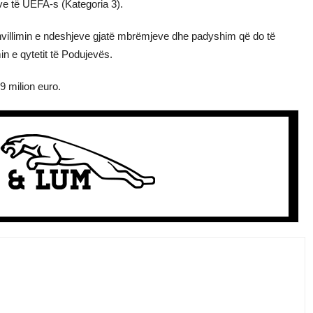
eve të UEFA-s (Kategoria 3).
hvillimin e ndeshjeve gjatë mbrëmjeve dhe padyshim që do të
min e qytetit të Podujevës.
9 milion euro.