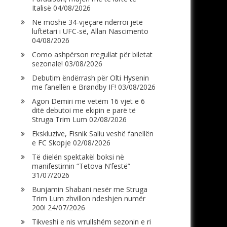
Italisë
04/08/2026
Në moshë 34-vjeçare ndërroi jetë
luftëtari i UFC-së, Allan Nascimento
04/08/2026
Como ashpërson rregullat për biletat
sezonale!
03/08/2026
Debutim ëndërrash për Olti Hysenin
me fanellën e Brøndby IF!
03/08/2026
Agon Demiri me vetëm 16 vjet e 6
ditë debutoi me ekipin e parë të
Struga Trim Lum
02/08/2026
Ekskluzive, Fisnik Saliu veshë fanellën
e FC Skopje
02/08/2026
Të dielën spektakël boksi në
manifestimin “Tetova N’festë”
31/07/2026
Bunjamin Shabani nesër me Struga
Trim Lum zhvillon ndeshjen numër
200!
24/07/2026
Tikveshi e nis vrrullshëm sezonin e ri