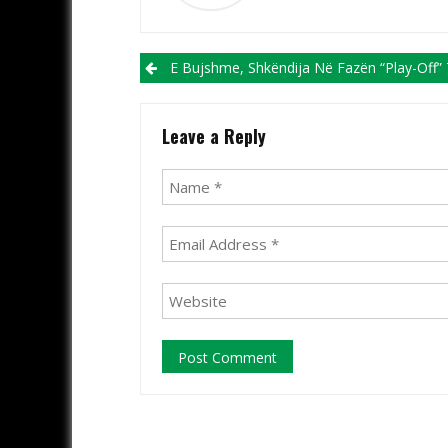
Post navigation
E Bujshme, Shkëndija Në Fazën “play-Off” Të Ligës Së Kampionëve Mund Të Luaj Edhe Me Crvena Z
Leave a Reply