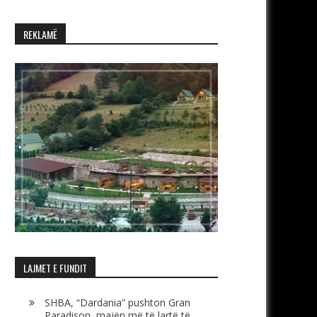
REKLAMË
LAJMET E FUNDIT
SHBA, “Dardania” pushton Gran
Paradison, majën më të lartë të