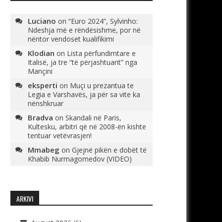
Luciano
on
“Euro 2024”, Sylvinho:
Ndeshja më e rëndësishme, por në
nëntor vendoset kualifikimi
Klodian
on
Lista përfundimtare e
Italisë, ja tre “të përjashtuarit” nga
Mançini
eksperti
on
Muçi u prezantua te
Legia e Varshavës, ja për sa vite ka
nënshkruar
Bradva
on
Skandali në Paris,
Kultesku, arbitri që në 2008-ën kishte
tentuar vetëvrasjen!
Mmabeg
on
Gjejnë pikën e dobët të
Khabib Nurmagomedov (VIDEO)
ARKIVI