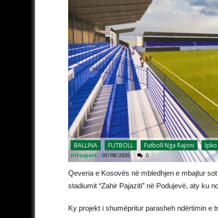
BALLINA
FUTBOLL
Futboll Nga Rajoni
Ipko
infosport
-
01/08/2025
0
Qeveria e Kosovës në mbledhjen e mbajtur sot ka
stadiumit “Zahir Pajaziti” në Podujevë, aty ku nd
Ky projekt i shumëpritur parasheh ndërtimin e t