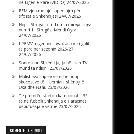
në Ligën e Parë (VIDEO)
24/07/2026
FFM vjen me një super lajm për
tifozët e Shkëndijës!
24/07/2026
Ekipi i Struga Trim Lum u mirëprit nga
numri 1 i Strugës, Mendi Qyra
24/07/2026
LPFMV, nigeriani Lawal autorë i golit
të parë për sezonin 2026/27
24/07/2026
Sonte luan Shkëndija, ja në cilën TV
mund ta ndiqni!
23/07/2026
Malisheva superiore edhe ndaj
skocezëve të Hibernian, shënojnë
Uka dhe Nafiu
23/07/2026
Të premtën starton kampionati i 35-
të në futboll! Shkëndija e Haraçinës
debutuesja e vetme
23/07/2026
KOMENTET E FUNDIT