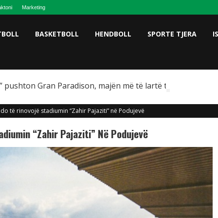
ktoni
Marketing
TBOLL
BASKETBOLL
HENDBOLL
SPORTE TJERA
I
 pushton Gran Paradison, majën më të lartë të Italisë
do të rinovojë stadiumin “Zahir Pajaziti” në Podujevë
adiumin “Zahir Pajaziti” Në Podujevë