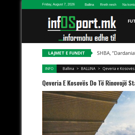
Skip to content
Friday, August 7, 2026
Ballina
Rreth nesh
Na konta
FU
SHBA, “Dardania”
LAJMET E FUNDIT
INFO
Ballina
>
BALLINA
>
Qeveria e Kosovës 
Qeveria E Kosovës Do Të Rinovojë St