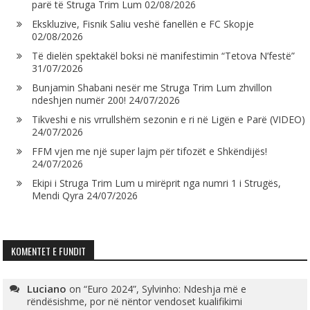
parë të Struga Trim Lum
02/08/2026
Ekskluzive, Fisnik Saliu veshë fanellën e FC Skopje
02/08/2026
Të dielën spektakël boksi në manifestimin “Tetova N’festë”
31/07/2026
Bunjamin Shabani nesër me Struga Trim Lum zhvillon
ndeshjen numër 200!
24/07/2026
Tikveshi e nis vrrullshëm sezonin e ri në Ligën e Parë (VIDEO)
24/07/2026
FFM vjen me një super lajm për tifozët e Shkëndijës!
24/07/2026
Ekipi i Struga Trim Lum u mirëprit nga numri 1 i Strugës,
Mendi Qyra
24/07/2026
KOMENTET E FUNDIT
Luciano
on
“Euro 2024”, Sylvinho: Ndeshja më e
rëndësishme, por në nëntor vendoset kualifikimi