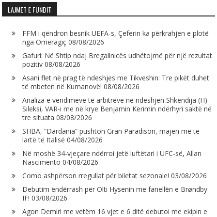
LAJMET E FUNDIT
FFM i qëndron besnik UEFA-s, Çeferin ka përkrahjen e plotë
nga Omeragiç
08/08/2026
Gafuri: Në Shtip ndaj Bregallnicës udhëtojmë për një rezultat
pozitiv
08/08/2026
Asani flet në prag të ndeshjes me Tikveshin: Tre pikët duhet
të mbeten në Kumanovë!
08/08/2026
Analiza e vendimeve të arbitrëve në ndeshjen Shkëndija (H) –
Sileksi, VAR-i me në krye Benjamin Kerimin ndërhyri saktë në
tre situata
08/08/2026
SHBA, “Dardania” pushton Gran Paradison, majën më të
lartë të Italisë
04/08/2026
Në moshë 34-vjeçare ndërroi jetë luftëtari i UFC-së, Allan
Nascimento
04/08/2026
Como ashpërson rregullat për biletat sezonale!
03/08/2026
Debutim ëndërrash për Olti Hysenin me fanellën e Brøndby
IF!
03/08/2026
Agon Demiri me vetëm 16 vjet e 6 ditë debutoi me ekipin e