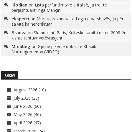
Klodian
on
Lista përfundimtare e Italisë, ja tre “të
përjashtuarit” nga Mançini
eksperti
on
Muçi u prezantua te Legia e Varshavës, ja për
sa vite ka nënshkruar
Bradva
on
Skandali në Paris, Kultesku, arbitri që në 2008-ën
kishte tentuar vetëvrasjen!
Mmabeg
on
Gjejnë pikën e dobët të Khabib
Nurmagomedov (VIDEO)
ARKIVI
August 2026
(10)
July 2026
(28)
June 2026
(60)
May 2026
(46)
April 2026
(67)
March 2026
(74)