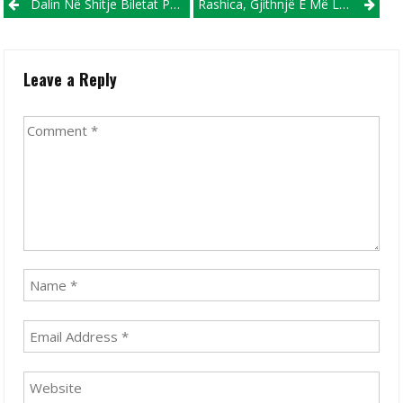
Post navigation
Dalin Në Shitje Biletat Për Ndeshjen, Shkëndija-Qarabag
Rashica, Gjithnjë E Më Larg Beshiktashit!
Leave a Reply