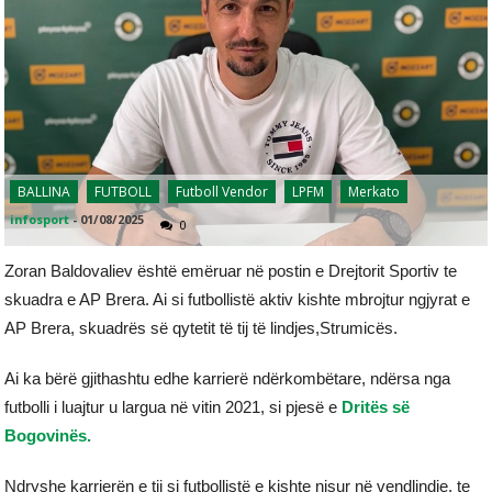
BALLINA
FUTBOLL
Futboll Vendor
LPFM
Merkato
infosport
-
01/08/2025
0
Zoran Baldovaliev është emëruar në postin e Drejtorit Sportiv te
skuadra e AP Brera. Ai si futbollistë aktiv kishte mbrojtur ngjyrat e
AP Brera, skuadrës së qytetit të tij të lindjes,Strumicës.
Ai ka bërë gjithashtu edhe karrierë ndërkombëtare, ndërsa nga
futbolli i luajtur u largua në vitin 2021, si pjesë e
Dritës së
Bogovinës.
Ndryshe karrierën e tij si futbollistë e kishte nisur në vendlindje, te