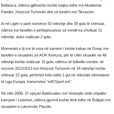
Bellasica, ndërsa gjithashtu kishte luajtur edhe me Akademia
Pandev, Horizont Turnovën dhe së fundmi me Tikveshin.
Ai në Ligën e parë numëron 92 ndeshje dhe 39 gola të shënuar,
ndërsa me fanellën e përfaqësueses së vendit ka zhvilluar 11
ndeshje, duke realizuar 2 gola.
Momentet e tij më të mira në karrierë i kishte kaluar në Greqi, me
fanellën e skuadrës së AOK Kerkyra, për të cilën skuadër në 48
ndeshje kishte realizuar 15 gola, ndërsa në futbollin vendor, në
sezonin 2012/2013 me Horizont Turnovën në 34 ndeshje kishte
shënuar 22 gola, përfshirë këtu edhe 1 gol në ndeshjet eliminatore
të Liga Europa, transmeton “infOSport.mk”.
Në vitin 2006, 37-vjeçari Baldovaliev me Ventspils ishte shpallur
kampion i Letonisë, ndërsa gjurmë kishte lënë edhe në Bullgari me
skuadrën e Lokomotiv Plovdiv.