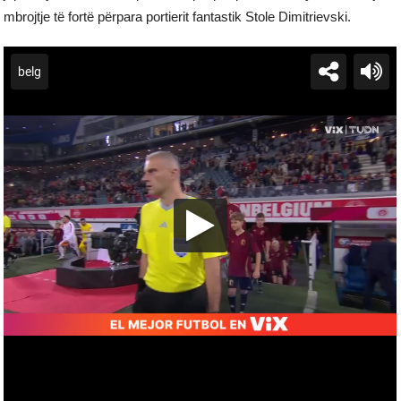
mbrojtje të fortë përpara portierit fantastik Stole Dimitrievski.