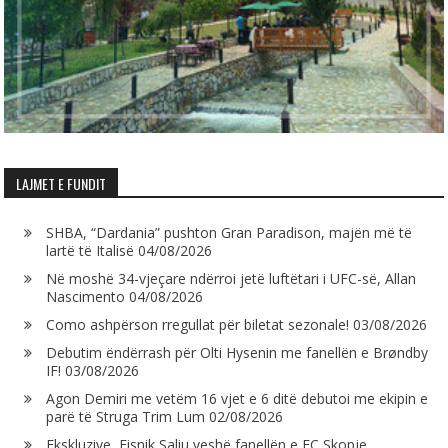
LAJMET E FUNDIT
SHBA, “Dardania” pushton Gran Paradison, majën më të
lartë të Italisë
04/08/2026
Në moshë 34-vjeçare ndërroi jetë luftëtari i UFC-së, Allan
Nascimento
04/08/2026
Como ashpërson rregullat për biletat sezonale!
03/08/2026
Debutim ëndërrash për Olti Hysenin me fanellën e Brøndby
IF!
03/08/2026
Agon Demiri me vetëm 16 vjet e 6 ditë debutoi me ekipin e
parë të Struga Trim Lum
02/08/2026
Ekskluzive, Fisnik Saliu veshë fanellën e FC Skopje