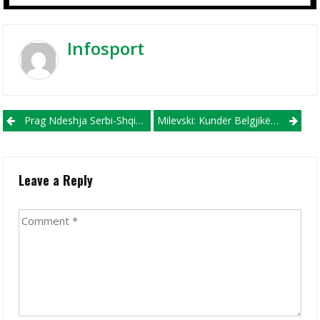
Infosport
Post navigation
Prag Ndeshja Serbi-Shqipëri, Darkë E Përbashkët Mes Krerëve Të Futbollit Të Dy Vendeve!
Milevski: Kundër Belgjikës Morrëm Maksimumin
Leave a Reply