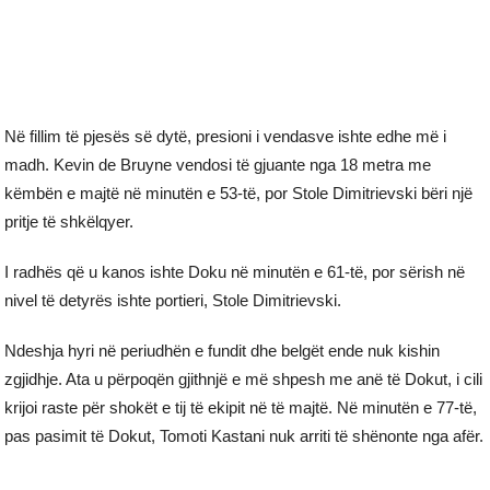
Në fillim të pjesës së dytë, presioni i vendasve ishte edhe më i
madh. Kevin de Bruyne vendosi të gjuante nga 18 metra me
këmbën e majtë në minutën e 53-të, por Stole Dimitrievski bëri një
pritje të shkëlqyer.
I radhës që u kanos ishte Doku në minutën e 61-të, por sërish në
nivel të detyrës ishte portieri, Stole Dimitrievski.
Ndeshja hyri në periudhën e fundit dhe belgët ende nuk kishin
zgjidhje. Ata u përpoqën gjithnjë e më shpesh me anë të Dokut, i cili
krijoi raste për shokët e tij të ekipit në të majtë. Në minutën e 77-të,
pas pasimit të Dokut, Tomoti Kastani nuk arriti të shënonte nga afër.