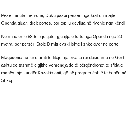
Pesë minuta më vonë, Doku pasoi përsëri nga krahu i majtë,
Openda gjuajti drejt portës, por topi u devijua në rivënie nga këndi.
Në minutën e 88-të, një tjetër gjuajtje e fortë nga Openda nga 20
metra, por përsëri Stole Dimitrievski ishte i shkëlqyer në portë.
Maqedonia në fund arriti të fitojë një pikë të rëndësishme në Gent,
ashtu që tashmë e gjithë vëmendja do të përqëndrohet te sfida e
radhës, ajo kundër Kazakistanit, që në program është të hënën në
Shkup.