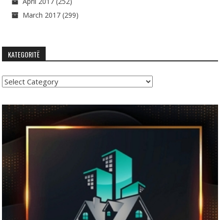
April 2017
(252)
March 2017
(299)
KATEGORITË
Kategoritë