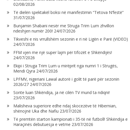
02/08/2026
Të dielën spektakël boksi në manifestimin “Tetova N’festë”
31/07/2026
Bunjamin Shabani nesër me Struga Trim Lum zhvillon
ndeshjen numër 200!
24/07/2026
Tikveshi e nis vrrullshëm sezonin e ri në Ligën e Parë (VIDEO)
24/07/2026
FFM vjen me një super lajm për tifozët e Shkëndijës!
24/07/2026
Ekipi i Struga Trim Lum u mirëprit nga numri 1 i Strugës,
Mendi Qyra
24/07/2026
LPFMV, nigeriani Lawal autorë i golit të parë për sezonin
2026/27
24/07/2026
Sonte luan Shkëndija, ja në cilën TV mund ta ndiqni!
23/07/2026
Malisheva superiore edhe ndaj skocezëve të Hibernian,
shënojnë Uka dhe Nafiu
23/07/2026
Të premtën starton kampionati i 35-të në futboll! Shkëndija e
Haraçinës debutuesja e vetme
23/07/2026