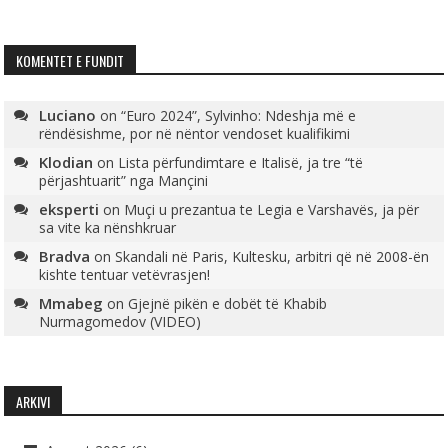
KOMENTET E FUNDIT
Luciano
on
“Euro 2024”, Sylvinho: Ndeshja më e
rëndësishme, por në nëntor vendoset kualifikimi
Klodian
on
Lista përfundimtare e Italisë, ja tre “të
përjashtuarit” nga Mançini
eksperti
on
Muçi u prezantua te Legia e Varshavës, ja për
sa vite ka nënshkruar
Bradva
on
Skandali në Paris, Kultesku, arbitri që në 2008-ën
kishte tentuar vetëvrasjen!
Mmabeg
on
Gjejnë pikën e dobët të Khabib
Nurmagomedov (VIDEO)
ARKIVI