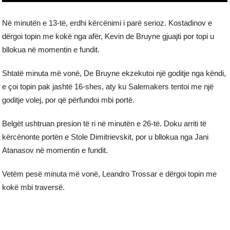
Në minutën e 13-të, erdhi kërcënimi i parë serioz. Kostadinov e
dërgoi topin me kokë nga afër, Kevin de Bruyne gjuajti por topi u
bllokua në momentin e fundit.
Shtatë minuta më vonë, De Bruyne ekzekutoi një goditje nga këndi,
e çoi topin pak jashtë 16-shes, aty ku Salemakers tentoi me një
goditje volej, por që përfundoi mbi portë.
Belgët ushtruan presion të ri në minutën e 26-të. Doku arriti të
kërcënonte portën e Stole Dimitrievskit, por u bllokua nga Jani
Atanasov në momentin e fundit.
Vetëm pesë minuta më vonë, Leandro Trossar e dërgoi topin me
kokë mbi traversë.