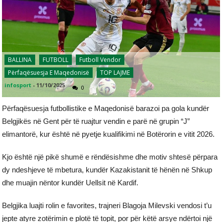
BALLINA
FUTBOLL
Futboll Vendor
Përfaqësuesja E Maqedonisë
TOP LAJME
infosport
-
11/10/2025
0
Përfaqësuesja futbollistike e Maqedonisë barazoi pa gola kundër
Belgjikës në Gent për të ruajtur vendin e parë në grupin “J”
elimantorë, kur është në pyetje kualifikimi në Botërorin e vitit 2026.
Kjo është një pikë shumë e rëndësishme dhe motiv shtesë përpara
dy ndeshjeve të mbetura, kundër Kazakistanit të hënën në Shkup
dhe muajin nëntor kundër Uellsit në Kardif.
Belgjika luajti rolin e favorites, trajneri Blagoja Milevski vendosi t’u
jepte atyre zotërimin e plotë të topit, por për këtë arsye ndërtoi një