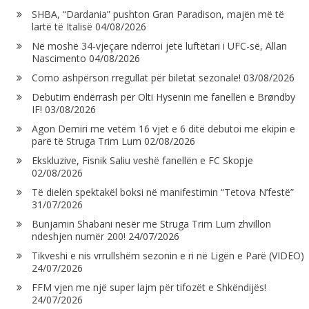
SHBA, “Dardania” pushton Gran Paradison, majën më të
lartë të Italisë
04/08/2026
Në moshë 34-vjeçare ndërroi jetë luftëtari i UFC-së, Allan
Nascimento
04/08/2026
Como ashpërson rregullat për biletat sezonale!
03/08/2026
Debutim ëndërrash për Olti Hysenin me fanellën e Brøndby
IF!
03/08/2026
Agon Demiri me vetëm 16 vjet e 6 ditë debutoi me ekipin e
parë të Struga Trim Lum
02/08/2026
Ekskluzive, Fisnik Saliu veshë fanellën e FC Skopje
02/08/2026
Të dielën spektakël boksi në manifestimin “Tetova N’festë”
31/07/2026
Bunjamin Shabani nesër me Struga Trim Lum zhvillon
ndeshjen numër 200!
24/07/2026
Tikveshi e nis vrrullshëm sezonin e ri në Ligën e Parë (VIDEO)
24/07/2026
FFM vjen me një super lajm për tifozët e Shkëndijës!
24/07/2026