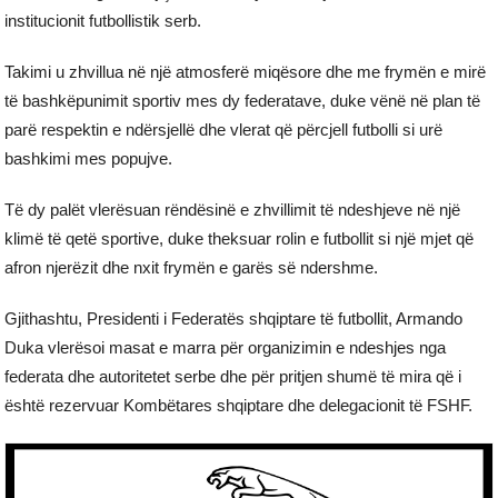
institucionit futbollistik serb.
Takimi u zhvillua në një atmosferë miqësore dhe me frymën e mirë
të bashkëpunimit sportiv mes dy federatave, duke vënë në plan të
parë respektin e ndërsjellë dhe vlerat që përcjell futbolli si urë
bashkimi mes popujve.
Të dy palët vlerësuan rëndësinë e zhvillimit të ndeshjeve në një
klimë të qetë sportive, duke theksuar rolin e futbollit si një mjet që
afron njerëzit dhe nxit frymën e garës së ndershme.
Gjithashtu, Presidenti i Federatës shqiptare të futbollit, Armando
Duka vlerësoi masat e marra për organizimin e ndeshjes nga
federata dhe autoritetet serbe dhe për pritjen shumë të mira që i
është rezervuar Kombëtares shqiptare dhe delegacionit të FSHF.