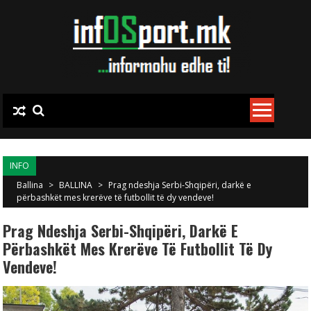
Skip to content
INFO
Ballina
>
BALLINA
>
Prag ndeshja Serbi-Shqipëri, darkë e
përbashkët mes krerëve të futbollit të dy vendeve!
Prag Ndeshja Serbi-Shqipëri, Darkë E
Përbashkët Mes Krerëve Të Futbollit Të Dy
Vendeve!