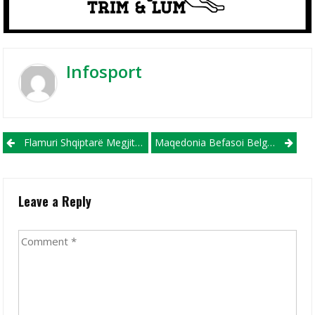
Infosport
Post navigation
Flamuri Shqiptarë Megjithatë Po Valvitet Në Leskovc!
Maqedonia Befasoi Belgjikën Në Gent! (VIDEO)
Leave a Reply