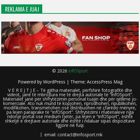
REKLAMA E JUAJ
© 2026
infOSport
Powered by
WordPress
| Theme:
AccessPress Mag
V Ë R E J T J E – Të gjitha materialet, përfshirë fotografitë dhe
videot, janë të mbrojtura me të drejta autoriale të “infOSport”.
Materialet janë për shfrytëzimin personal tuajin dhe për qëllime jo-
komerciale. Ato nuk mund të kopjohen, riprodhohen, ripublikohen,
modifikohen, transmetohen ose distribuohen në çfarëdo mënyre,
pa lejen paraprake të “infOSport”. Shfrytëzimi i materialeve nga
ndonjë portal ose medium tjetër, pa lejen e “infOSport”, është
shkelje e drejtave autoriale dhe është i ndaluar sipas dispozitave
ligjore në fuqi.
email: contact@infosport.mk