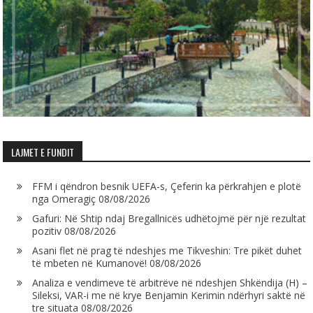
LAJMET E FUNDIT
FFM i qëndron besnik UEFA-s, Çeferin ka përkrahjen e plotë
nga Omeragiç
08/08/2026
Gafuri: Në Shtip ndaj Bregallnicës udhëtojmë për një rezultat
pozitiv
08/08/2026
Asani flet në prag të ndeshjes me Tikveshin: Tre pikët duhet
të mbeten në Kumanovë!
08/08/2026
Analiza e vendimeve të arbitrëve në ndeshjen Shkëndija (H) –
Sileksi, VAR-i me në krye Benjamin Kerimin ndërhyri saktë në
tre situata
08/08/2026