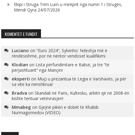
Ekipi i Struga Trim Lum u mirëprit nga numri 1 i Strugës,
Mendi Qyra
24/07/2026
KOMENTET E FUNDIT
Luciano
on
“Euro 2024”, Sylvinho: Ndeshja më e
rëndësishme, por në nëntor vendoset kualifikimi
Klodian
on
Lista përfundimtare e Italisë, ja tre “të
përjashtuarit” nga Mançini
eksperti
on
Muçi u prezantua te Legia e Varshavës, ja për
sa vite ka nënshkruar
Bradva
on
Skandali në Paris, Kultesku, arbitri që në 2008-ën
kishte tentuar vetëvrasjen!
Mmabeg
on
Gjejnë pikën e dobët të Khabib
Nurmagomedov (VIDEO)