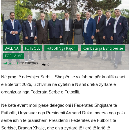
BALLINA
FUTBOLL
Futboll Nga Rajoni
Kombëtarja E Shqipërisë
TOP LAJME
infosport
-
11/10/2025
0
Në prag të ndeshjes Serbi – Shqipëri, e vlefshme për kualifikueset
e Botërorit 2026, u zhvillua në qytetin e Nishit dreka zyrtare e
organizuar nga Federata Serbe e Futbollit.
Në këtë event mori pjesë delegacioni i Federatës Shqiptare të
Futbollit, i kryesuar nga Presidenti Armand Duka, ndërsa nga pala
serbe ishin të pranishëm Presidenti i Federatës së Futbollit të
Serbisë, Dragan Xhajiç, dhe disa zyrtarë të tjerë të lartë të