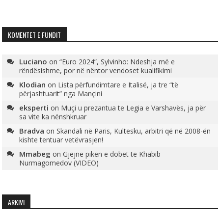
KOMENTET E FUNDIT
Luciano
on
“Euro 2024”, Sylvinho: Ndeshja më e
rëndësishme, por në nëntor vendoset kualifikimi
Klodian
on
Lista përfundimtare e Italisë, ja tre “të
përjashtuarit” nga Mançini
eksperti
on
Muçi u prezantua te Legia e Varshavës, ja për
sa vite ka nënshkruar
Bradva
on
Skandali në Paris, Kultesku, arbitri që në 2008-ën
kishte tentuar vetëvrasjen!
Mmabeg
on
Gjejnë pikën e dobët të Khabib
Nurmagomedov (VIDEO)
ARKIVI