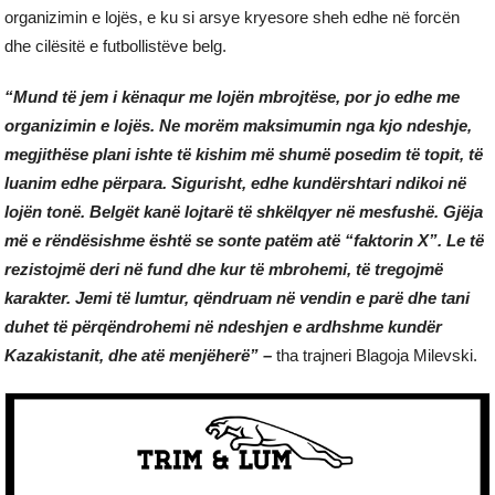
organizimin e lojës, e ku si arsye kryesore sheh edhe në forcën
dhe cilësitë e futbollistëve belg.
“Mund të jem i kënaqur me lojën mbrojtëse, por jo edhe me
organizimin e lojës. Ne morëm maksimumin nga kjo ndeshje,
megjithëse plani ishte të kishim më shumë posedim të topit, të
luanim edhe përpara. Sigurisht, edhe kundërshtari ndikoi në
lojën tonë. Belgët kanë lojtarë të shkëlqyer në mesfushë. Gjëja
më e rëndësishme është se sonte patëm atë “faktorin X”. Le të
rezistojmë deri në fund dhe kur të mbrohemi, të tregojmë
karakter. Jemi të lumtur, qëndruam në vendin e parë dhe tani
duhet të përqëndrohemi në ndeshjen e ardhshme kundër
Kazakistanit, dhe atë menjëherë” –
tha trajneri Blagoja Milevski.