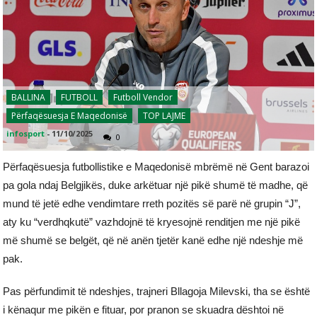
BALLINA
FUTBOLL
Futboll Vendor
Përfaqësuesja E Maqedonisë
TOP LAJME
infosport
-
11/10/2025
0
Përfaqësuesja futbollistike e Maqedonisë mbrëmë në Gent barazoi
pa gola ndaj Belgjikës, duke arkëtuar një pikë shumë të madhe, që
mund të jetë edhe vendimtare rreth pozitës së parë në grupin “J”,
aty ku “verdhqkutë” vazhdojnë të kryesojnë renditjen me një pikë
më shumë se belgët, që në anën tjetër kanë edhe një ndeshje më
pak.
Pas përfundimit të ndeshjes, trajneri Bllagoja Milevski, tha se është
i kënaqur me pikën e fituar, por pranon se skuadra dështoi në