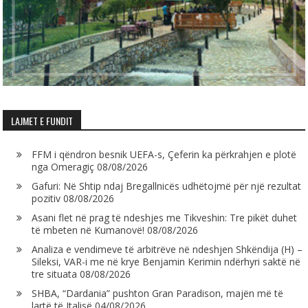
LAJMET E FUNDIT
FFM i qëndron besnik UEFA-s, Çeferin ka përkrahjen e plotë
nga Omeragiç
08/08/2026
Gafuri: Në Shtip ndaj Bregallnicës udhëtojmë për një rezultat
pozitiv
08/08/2026
Asani flet në prag të ndeshjes me Tikveshin: Tre pikët duhet
të mbeten në Kumanovë!
08/08/2026
Analiza e vendimeve të arbitrëve në ndeshjen Shkëndija (H) –
Sileksi, VAR-i me në krye Benjamin Kerimin ndërhyri saktë në
tre situata
08/08/2026
SHBA, “Dardania” pushton Gran Paradison, majën më të
lartë të Italisë
04/08/2026