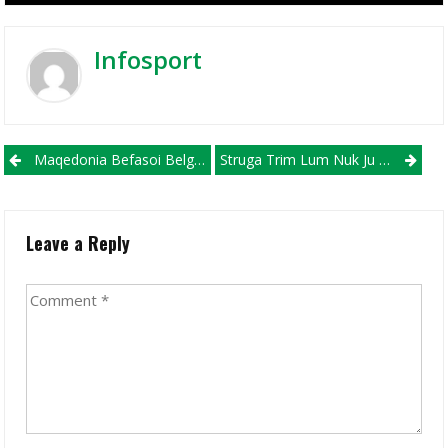
Infosport
Post navigation
Maqedonia Befasoi Belgjikën Në Gent! (VIDEO)
Struga Trim Lum Nuk Ju Ndahte Fitoreve, Fiton Miqësoren Në Korçë Ndaj Skënderbeut
Leave a Reply