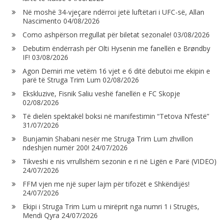
Në moshë 34-vjeçare ndërroi jetë luftëtari i UFC-së, Allan
Nascimento
04/08/2026
Como ashpërson rregullat për biletat sezonale!
03/08/2026
Debutim ëndërrash për Olti Hysenin me fanellën e Brøndby
IF!
03/08/2026
Agon Demiri me vetëm 16 vjet e 6 ditë debutoi me ekipin e
parë të Struga Trim Lum
02/08/2026
Ekskluzive, Fisnik Saliu veshë fanellën e FC Skopje
02/08/2026
Të dielën spektakël boksi në manifestimin “Tetova N’festë”
31/07/2026
Bunjamin Shabani nesër me Struga Trim Lum zhvillon
ndeshjen numër 200!
24/07/2026
Tikveshi e nis vrrullshëm sezonin e ri në Ligën e Parë (VIDEO)
24/07/2026
FFM vjen me një super lajm për tifozët e Shkëndijës!
24/07/2026
Ekipi i Struga Trim Lum u mirëprit nga numri 1 i Strugës,
Mendi Qyra
24/07/2026