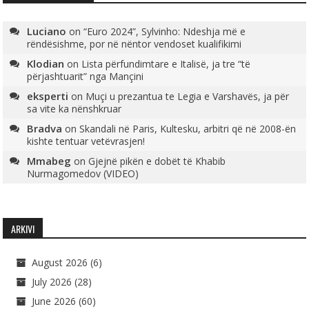
Luciano
on
“Euro 2024”, Sylvinho: Ndeshja më e
rëndësishme, por në nëntor vendoset kualifikimi
Klodian
on
Lista përfundimtare e Italisë, ja tre “të
përjashtuarit” nga Mançini
eksperti
on
Muçi u prezantua te Legia e Varshavës, ja për
sa vite ka nënshkruar
Bradva
on
Skandali në Paris, Kultesku, arbitri që në 2008-ën
kishte tentuar vetëvrasjen!
Mmabeg
on
Gjejnë pikën e dobët të Khabib
Nurmagomedov (VIDEO)
ARKIVI
August 2026
(6)
July 2026
(28)
June 2026
(60)