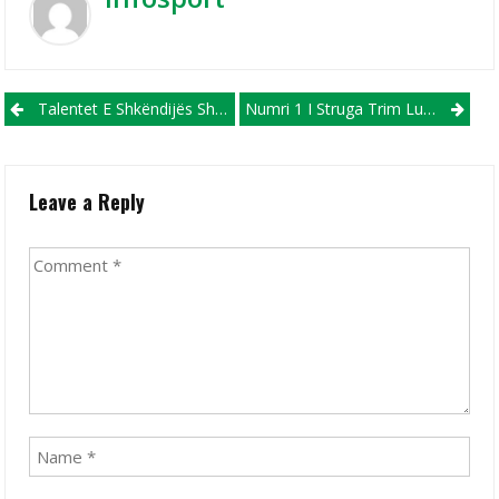
Post navigation
Talentet E Shkëndijës Shkëlqejnë Në Barcelonë: Vëllezërit Shuajibi Pjesë E Barça Clinic!
Numri 1 I Struga Trim Lum, Mendi Qyra, Bëhet Numër 1 Edhe I Qytetit Të Strugës
Leave a Reply