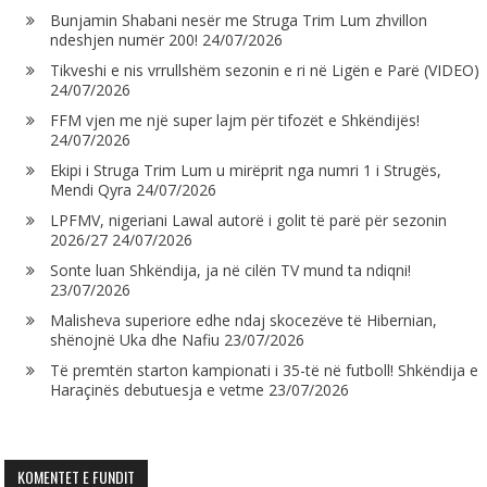
Bunjamin Shabani nesër me Struga Trim Lum zhvillon
ndeshjen numër 200!
24/07/2026
Tikveshi e nis vrrullshëm sezonin e ri në Ligën e Parë (VIDEO)
24/07/2026
FFM vjen me një super lajm për tifozët e Shkëndijës!
24/07/2026
Ekipi i Struga Trim Lum u mirëprit nga numri 1 i Strugës,
Mendi Qyra
24/07/2026
LPFMV, nigeriani Lawal autorë i golit të parë për sezonin
2026/27
24/07/2026
Sonte luan Shkëndija, ja në cilën TV mund ta ndiqni!
23/07/2026
Malisheva superiore edhe ndaj skocezëve të Hibernian,
shënojnë Uka dhe Nafiu
23/07/2026
Të premtën starton kampionati i 35-të në futboll! Shkëndija e
Haraçinës debutuesja e vetme
23/07/2026
KOMENTET E FUNDIT