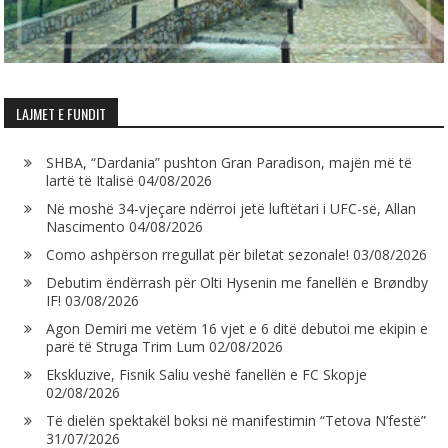
LAJMET E FUNDIT
SHBA, “Dardania” pushton Gran Paradison, majën më të
lartë të Italisë
04/08/2026
Në moshë 34-vjeçare ndërroi jetë luftëtari i UFC-së, Allan
Nascimento
04/08/2026
Como ashpërson rregullat për biletat sezonale!
03/08/2026
Debutim ëndërrash për Olti Hysenin me fanellën e Brøndby
IF!
03/08/2026
Agon Demiri me vetëm 16 vjet e 6 ditë debutoi me ekipin e
parë të Struga Trim Lum
02/08/2026
Ekskluzive, Fisnik Saliu veshë fanellën e FC Skopje
02/08/2026
Të dielën spektakël boksi në manifestimin “Tetova N’festë”
31/07/2026