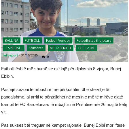
BALLINA
FUTBOLL
Futboll Vendor
Futbollistët Shqiptarë
IS SPECIALE
Komente
ME TALENTËT
TOP LAJME
infosport
-
31/10/2025
0
Futbolli është më shumë se një lojë për djaloshin 8-vjeçar, Bunej
Ebibin.
Pas një sezoni të mbushur me përkushtim dhe stërvitje të
pandalshme, ai arriti të përzgjidhet në mesin e më të mirëve gjatë
kampit të FC Barcelona-s të mbajtur në Prishtinë më 26 maj të këtij
viti.
Pas suksesit të treguar në kampet rajonale, Bunej Ebibi mori ftesë