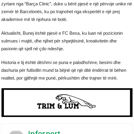
zyrtare nga “Barça Clinic”, duke u bërë pjesë e një përvoje unike në
zemër të Barcelonës, ku po trajnohet nga ekspertët e një prej
akademive më të njohura në botë.
Aktualisht, Bunej është pjesë e FC Besa, ku luan në pozicionin
sulmues i majtë, dhe njihet për shpejtësinë, kreativitetin dhe
pasionin që sjell në çdo ndeshje.
Historia e tij është dëshmi se puna e palodhshme, besimi dhe
dashuria për futbollin mund ta bëjnë që një ditë ëndërrat të bëhen
realitet, por gjithnjë me punë, përkushtim dhe trajner të mirë.
Infosport