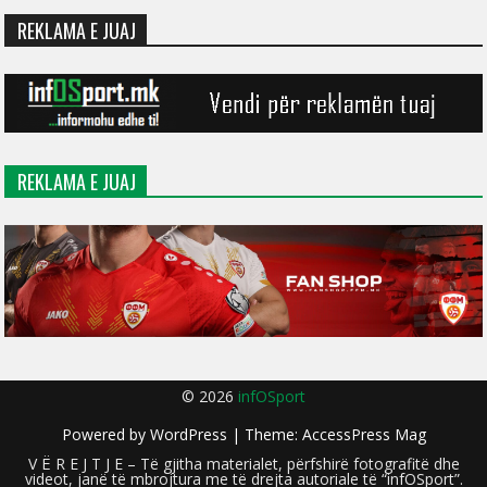
REKLAMA E JUAJ
REKLAMA E JUAJ
© 2026
infOSport
Powered by
WordPress
| Theme:
AccessPress Mag
V Ë R E J T J E – Të gjitha materialet, përfshirë fotografitë dhe
videot, janë të mbrojtura me të drejta autoriale të “infOSport”.