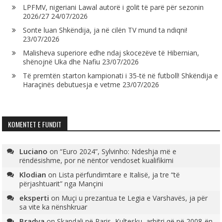
LPFMV, nigeriani Lawal autorë i golit të parë për sezonin
2026/27
24/07/2026
Sonte luan Shkëndija, ja në cilën TV mund ta ndiqni!
23/07/2026
Malisheva superiore edhe ndaj skocezëve të Hibernian,
shënojnë Uka dhe Nafiu
23/07/2026
Të premtën starton kampionati i 35-të në futboll! Shkëndija e
Haraçinës debutuesja e vetme
23/07/2026
KOMENTET E FUNDIT
Luciano
on
“Euro 2024”, Sylvinho: Ndeshja më e
rëndësishme, por në nëntor vendoset kualifikimi
Klodian
on
Lista përfundimtare e Italisë, ja tre “të
përjashtuarit” nga Mançini
eksperti
on
Muçi u prezantua te Legia e Varshavës, ja për
sa vite ka nënshkruar
Bradva
on
Skandali në Paris, Kultesku, arbitri që në 2008-ën