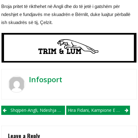
Broja pritet të rikthehet në Angli dhe do të jetë i gatshëm për
ndeshjet e fundjavës me skuadrën e Bërnlit, duke luajtur përballë
ish skuadrës së tij, Çelzit.
Infosport
Post navigation
Shqipëri-Angli, Ndeshja Më E Shtrenjtë Në Histori, Ja Sa Të Holla Përfitoi FSHF Nga Shitja E Biletave!
Hira Fidani, Kampione E RMV-Së Në Kategorinë -54 Kg, Vitin E Ardhshëm Pjesë E Europianit Në Qipro
Leave a Reply