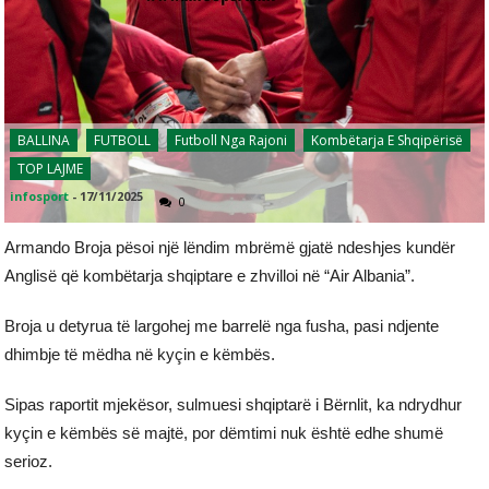
BALLINA
FUTBOLL
Futboll Nga Rajoni
Kombëtarja E Shqipërisë
TOP LAJME
infosport
-
17/11/2025
0
Armando Broja pësoi një lëndim mbrëmë gjatë ndeshjes kundër
Anglisë që kombëtarja shqiptare e zhvilloi në “Air Albania”.
Broja u detyrua të largohej me barrelë nga fusha, pasi ndjente
dhimbje të mëdha në kyçin e këmbës.
Sipas raportit mjekësor, sulmuesi shqiptarë i Bërnlit, ka ndrydhur
kyçin e këmbës së majtë, por dëmtimi nuk është edhe shumë
serioz.