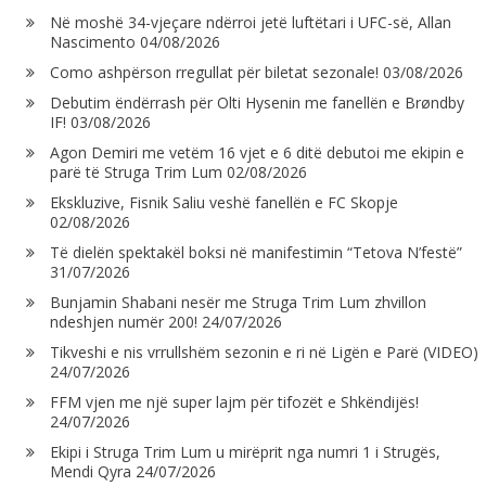
Në moshë 34-vjeçare ndërroi jetë luftëtari i UFC-së, Allan
Nascimento
04/08/2026
Como ashpërson rregullat për biletat sezonale!
03/08/2026
Debutim ëndërrash për Olti Hysenin me fanellën e Brøndby
IF!
03/08/2026
Agon Demiri me vetëm 16 vjet e 6 ditë debutoi me ekipin e
parë të Struga Trim Lum
02/08/2026
Ekskluzive, Fisnik Saliu veshë fanellën e FC Skopje
02/08/2026
Të dielën spektakël boksi në manifestimin “Tetova N’festë”
31/07/2026
Bunjamin Shabani nesër me Struga Trim Lum zhvillon
ndeshjen numër 200!
24/07/2026
Tikveshi e nis vrrullshëm sezonin e ri në Ligën e Parë (VIDEO)
24/07/2026
FFM vjen me një super lajm për tifozët e Shkëndijës!
24/07/2026
Ekipi i Struga Trim Lum u mirëprit nga numri 1 i Strugës,
Mendi Qyra
24/07/2026