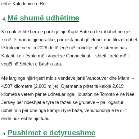
edhe Kaledoninë e Re.
Më shumë udhëtime
Kjo nuk është hera e parë që një Kupë Bote do të mbahet në një
zonë të madhe gjeografike, por distancat që ekipet dhe tifozët duhet
të kalojnë në vitin 2026 do të jenë një tronditje për sistemin pas
Katarit, i cili është më i vogël se Connecticut – shteti i tretë më i
vogël në Shtetet e Bashkuara.
Më larg nga njëri-tjetri midis vendeve janë Vancouver dhe Miami –
4,507 kilometra (2,800 milje). Gjermania pritet të kalojë 2,619
kilometra vetëm për të udhëtuar nga Houston në Toronto e në Neë
Jersey për ndeshjet e tyre të fazës së grupeve – pa llogaritur
udhëtimin për dhe nga kampi i tyre bazë, vendndodhja e të cilit
ende nuk është njoftuar.
Pushimet e detyrueshme