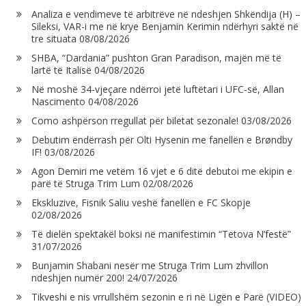
Analiza e vendimeve të arbitrëve në ndeshjen Shkëndija (H) –
Sileksi, VAR-i me në krye Benjamin Kerimin ndërhyri saktë në
tre situata
08/08/2026
SHBA, “Dardania” pushton Gran Paradison, majën më të
lartë të Italisë
04/08/2026
Në moshë 34-vjeçare ndërroi jetë luftëtari i UFC-së, Allan
Nascimento
04/08/2026
Como ashpërson rregullat për biletat sezonale!
03/08/2026
Debutim ëndërrash për Olti Hysenin me fanellën e Brøndby
IF!
03/08/2026
Agon Demiri me vetëm 16 vjet e 6 ditë debutoi me ekipin e
parë të Struga Trim Lum
02/08/2026
Ekskluzive, Fisnik Saliu veshë fanellën e FC Skopje
02/08/2026
Të dielën spektakël boksi në manifestimin “Tetova N’festë”
31/07/2026
Bunjamin Shabani nesër me Struga Trim Lum zhvillon
ndeshjen numër 200!
24/07/2026
Tikveshi e nis vrrullshëm sezonin e ri në Ligën e Parë (VIDEO)