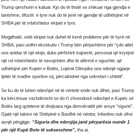
Trump qershorin e kaluar. Kjo do të thotë se shikuar nga gjendja e
tanishme, tifozët e tyre nuk do të jenë në gjendje të udhëtojnë në
SHBA për të mbështetur ekipet e tyre.
Megjithatë, vetë ekipet nuk duhet të kenë probleme për të hyrë në
SHBA, pasi urdhri ekzekutiv i Trump bën përjashtime për “çdo atlet
ose anëtar të një ekipi, duke përfshirë trajnerët, personat që kryejnë
një rol mbështetës të nevojshëm dhe të afërmit e ngushtë, që
udhëtojnë për Kupën e Botës, Lojërat Olimpike ose ndonjë ngjarje
tjetër të madhe sportive siç përcaktohet nga sekretari i shtetit”.
Se ku do të luhen ndeshjet në të vërtetë ende nuk dihet, pasi Trump
ka kërcënuar vazhdimisht se do t’i zhvendosë ndeshjet e Kupës së
Botës larg qyteteve të drejtuara nga demokratët për arsye “sigurie”.
Gjatë një takimi në Shtëpinë e Bardhë në nëntor, Infantino nuk ofroi
asnjë përgjigje.
“Siguria dhe mbrojtja janë përparësia numër 1
për një Kupë Bote të suksesshme”,
tha ai.