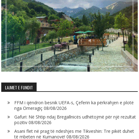
LAJMET E FUNDIT
FFM i qëndron besnik UEFA-s, Çeferin ka përkrahjen e plotë
nga Omeragiç
08/08/2026
Gafuri: Në Shtip ndaj Bregallnicës udhëtojmë për një rezultat
pozitiv
08/08/2026
Asani flet në prag të ndeshjes me Tikveshin: Tre pikët duhet
të mbeten në Kumanovë!
08/08/2026