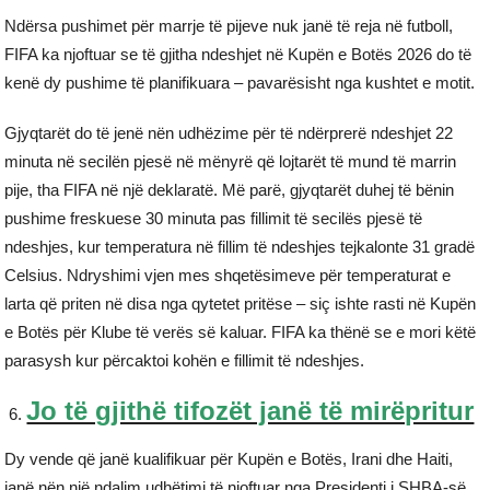
Ndërsa pushimet për marrje të pijeve nuk janë të reja në futboll,
FIFA ka njoftuar se të gjitha ndeshjet në Kupën e Botës 2026 do të
kenë dy pushime të planifikuara – pavarësisht nga kushtet e motit.
Gjyqtarët do të jenë nën udhëzime për të ndërprerë ndeshjet 22
minuta në secilën pjesë në mënyrë që lojtarët të mund të marrin
pije, tha FIFA në një deklaratë. Më parë, gjyqtarët duhej të bënin
pushime freskuese 30 minuta pas fillimit të secilës pjesë të
ndeshjes, kur temperatura në fillim të ndeshjes tejkalonte 31 gradë
Celsius. Ndryshimi vjen mes shqetësimeve për temperaturat e
larta që priten në disa nga qytetet pritëse – siç ishte rasti në Kupën
e Botës për Klube të verës së kaluar. FIFA ka thënë se e mori këtë
parasysh kur përcaktoi kohën e fillimit të ndeshjes.
Jo të gjithë tifozët janë të mirëpritur
Dy vende që janë kualifikuar për Kupën e Botës, Irani dhe Haiti,
janë nën një ndalim udhëtimi të njoftuar nga Presidenti i SHBA-së