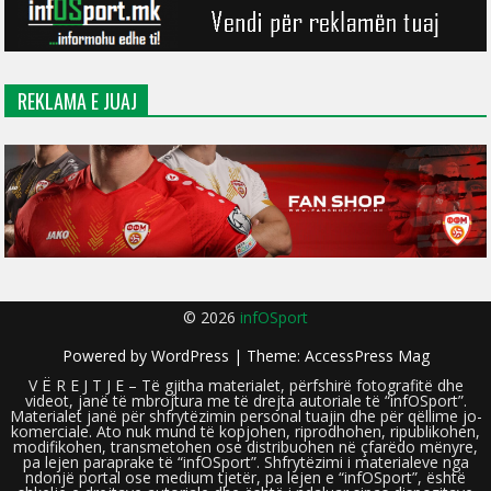
REKLAMA E JUAJ
© 2026
infOSport
Powered by
WordPress
| Theme:
AccessPress Mag
V Ë R E J T J E – Të gjitha materialet, përfshirë fotografitë dhe
videot, janë të mbrojtura me të drejta autoriale të “infOSport”.
Materialet janë për shfrytëzimin personal tuajin dhe për qëllime jo-
komerciale. Ato nuk mund të kopjohen, riprodhohen, ripublikohen,
modifikohen, transmetohen ose distribuohen në çfarëdo mënyre,
pa lejen paraprake të “infOSport”. Shfrytëzimi i materialeve nga
ndonjë portal ose medium tjetër, pa lejen e “infOSport”, është