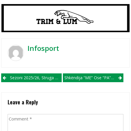
Infosport
Post navigation
Sezoni 2025/26, Struga Trim Lum E Mbylli Stinorin Vjeshtorë Me Statistikat Dhe Me Individët Më Të Mirë
Shkëndija “ME” Ose “PA” Vëllezërit Ramadani Në Pranverë!?
Leave a Reply