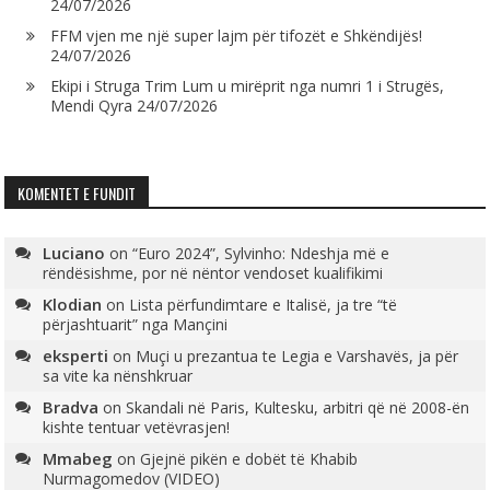
24/07/2026
FFM vjen me një super lajm për tifozët e Shkëndijës!
24/07/2026
Ekipi i Struga Trim Lum u mirëprit nga numri 1 i Strugës,
Mendi Qyra
24/07/2026
KOMENTET E FUNDIT
Luciano
on
“Euro 2024”, Sylvinho: Ndeshja më e
rëndësishme, por në nëntor vendoset kualifikimi
Klodian
on
Lista përfundimtare e Italisë, ja tre “të
përjashtuarit” nga Mançini
eksperti
on
Muçi u prezantua te Legia e Varshavës, ja për
sa vite ka nënshkruar
Bradva
on
Skandali në Paris, Kultesku, arbitri që në 2008-ën
kishte tentuar vetëvrasjen!
Mmabeg
on
Gjejnë pikën e dobët të Khabib
Nurmagomedov (VIDEO)