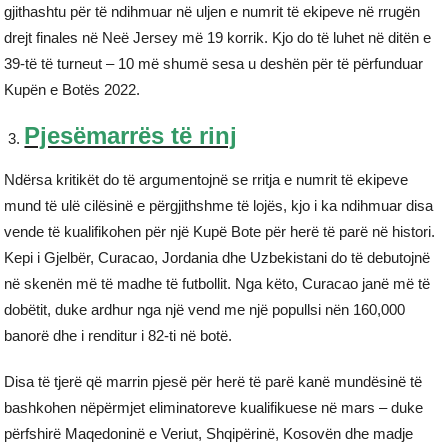
gjithashtu për të ndihmuar në uljen e numrit të ekipeve në rrugën
drejt finales në Neë Jersey më 19 korrik. Kjo do të luhet në ditën e
39-të të turneut – 10 më shumë sesa u deshën për të përfunduar
Kupën e Botës 2022.
Pjesëmarrës të rinj
Ndërsa kritikët do të argumentojnë se rritja e numrit të ekipeve
mund të ulë cilësinë e përgjithshme të lojës, kjo i ka ndihmuar disa
vende të kualifikohen për një Kupë Bote për herë të parë në histori.
Kepi i Gjelbër, Curacao, Jordania dhe Uzbekistani do të debutojnë
në skenën më të madhe të futbollit. Nga këto, Curacao janë më të
dobëtit, duke ardhur nga një vend me një popullsi nën 160,000
banorë dhe i renditur i 82-ti në botë.
Disa të tjerë që marrin pjesë për herë të parë kanë mundësinë të
bashkohen nëpërmjet eliminatoreve kualifikuese në mars – duke
përfshirë Maqedoninë e Veriut, Shqipërinë, Kosovën dhe madje