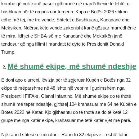
kombe që nuk kanë pasur gjithmonë një marrëdhënie të lehtë, u
bashkuan për të organizuar turneun. Kupa e Botës 2026 shkon
edhe më tej, me tre vende, Shtetet e Bashkuara, Kanadanë dhe
Meksikën. Ndërsa këto vende zakonisht kanë gëzuar marrëdhënie
të mira, lidhjet e SHBA-së me Kanadanë dhe Meksikën janë
tendosur që nga fillimi i mandatit të dytë të Presidentit Donald
Trump.
Më shumë ekipe, më shumë ndeshje
E doni apo e urreni, lëvizja për të zgjeruar Kupën e Botës nga 32
ekipe të mëparshme në 48 ishte një veprim i guximshëm nga
Presidenti i FIFA-s, Gianni Infantino. Më shumë ekipe do të thotë
shumë më tepër ndeshje, gjithsej 104 krahasuar me 64 në Kupën e
Botës 2022 në Katar. Kjo gjithashtu do të thotë se do të ketë 12
grupe me nga katër ekipe, krahasuar me tetë katër vjet më parë.
Një raund shtesë eliminator – Raundi i 32 ekipeve – është futur