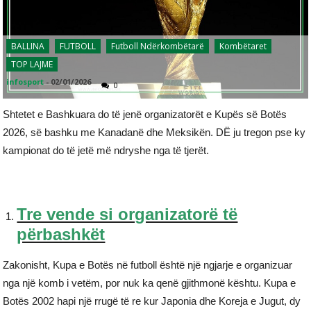
BALLINA
FUTBOLL
Futboll Ndërkombëtarë
Kombëtaret
TOP LAJME
infosport
-
02/01/2026
0
Shtetet e Bashkuara do të jenë organizatorët e Kupës së Botës
2026, së bashku me Kanadanë dhe Meksikën. DË ju tregon pse ky
kampionat do të jetë më ndryshe nga të tjerët.
Tre vende si organizatorë të
përbashkët
Zakonisht, Kupa e Botës në futboll është një ngjarje e organizuar
nga një komb i vetëm, por nuk ka qenë gjithmonë kështu. Kupa e
Botës 2002 hapi një rrugë të re kur Japonia dhe Koreja e Jugut, dy