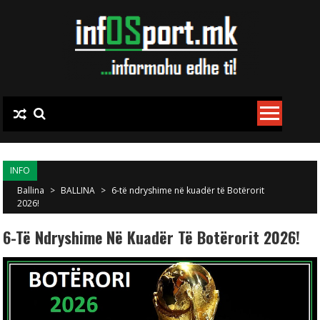
Skip to content
INFO
Ballina
>
BALLINA
>
6-të ndryshime në kuadër të Botërorit
2026!
6-Të Ndryshime Në Kuadër Të Botërorit 2026!