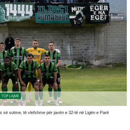
TOP LAJME
ës së sotme, të vlefshme për javën e 32-të në Ligën e Parë