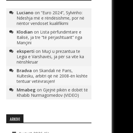
Luciano
on
“Euro 2024”, Sylvinho:
Ndeshja më e rëndësishme, por në
nëntor vendoset kualifikimi
Klodian
on
Lista përfundimtare e
Italisë, ja tre “të përjashtuarit” nga
Mançini
eksperti
on
Muçi u prezantua te
Legia e Varshavës, ja për sa vite ka
nënshkruar
Bradva
on
Skandali në Paris,
Kultesku, arbitri që në 2008-ën kishte
tentuar vetëvrasjen!
Mmabeg
on
Gjejnë pikën e dobët të
Khabib Nurmagomedov (VIDEO)
ARKIVI