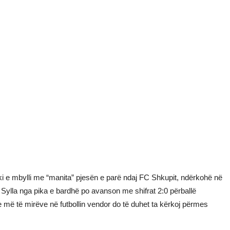
 e mbylli me “manita” pjesën e parë ndaj FC Shkupit, ndërkohë në
 Sylla nga pika e bardhë po avanson me shifrat 2:0 përballë
e më të mirëve në futbollin vendor do të duhet ta kërkoj përmes