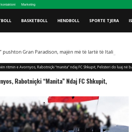
 kontaktoni
Marketing
TBOLL
BASKETBOLL
HENDBOLL
SPORTE TJERA
I
 pushton Gran Paradison, majën më të lartë të Italisë
ën ritmin e Avornyos, Rabotniçki “manita” ndaj FC Shkupit, Pelisteri do luaj në b
nyos, Rabotniçki “manita” Ndaj FC Shkupit,