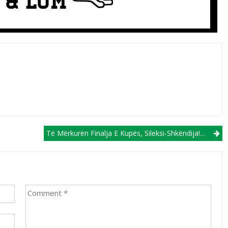
Të Mërkurën Finalja E Kupës, Sileksi-Shkëndija! Ja Ku Mund Ti Gjeni Biletat