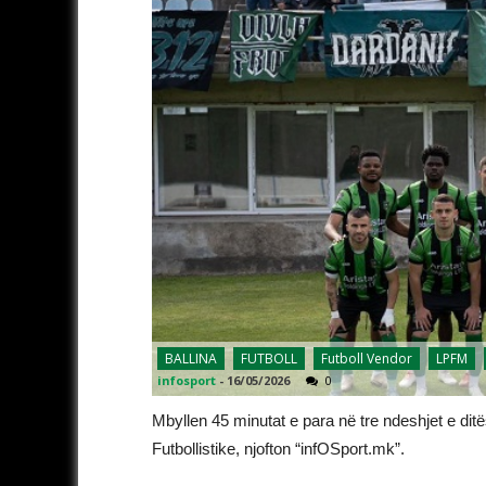
BALLINA
FUTBOLL
Futboll Vendor
LPFM
infosport
-
16/05/2026
0
Mbyllen 45 minutat e para në tre ndeshjet e dit
Futbollistike, njofton “infOSport.mk”.