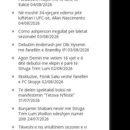
Italisë
04/08/2026
Në moshë 34-vjeçare ndërroi jetë
luftëtari i UFC-së, Allan Nascimento
04/08/2026
Como ashpërson rregullat për biletat
sezonale!
03/08/2026
Debutim ëndërrash për Olti Hysenin
me fanellën e Brøndby IF!
03/08/2026
Agon Demiri me vetëm 16 vjet e 6
ditë debutoi me ekipin e parë të
Struga Trim Lum
02/08/2026
Ekskluzive, Fisnik Saliu veshë fanellën
e FC Skopje
02/08/2026
Të dielën spektakël boksi në
manifestimin “Tetova N’festë”
31/07/2026
Bunjamin Shabani nesër me Struga
Trim Lum zhvillon ndeshjen numër
200!
24/07/2026
Tikveshi e nis vrrullshëm sezonin e ri