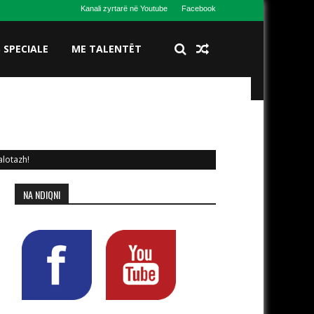
Kanali zyrtarë në Youtube
Facebook
S SPECIALE
ME TALENTËT
alotazh!
NA NDIQNI