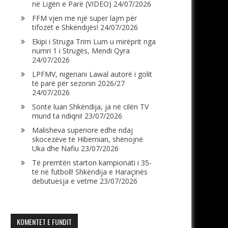
në Ligën e Parë (VIDEO)
24/07/2026
FFM vjen me një super lajm për
tifozët e Shkëndijës!
24/07/2026
Ekipi i Struga Trim Lum u mirëprit nga
numri 1 i Strugës, Mendi Qyra
24/07/2026
LPFMV, nigeriani Lawal autorë i golit
të parë për sezonin 2026/27
24/07/2026
Sonte luan Shkëndija, ja në cilën TV
mund ta ndiqni!
23/07/2026
Malisheva superiore edhe ndaj
skocezëve të Hibernian, shënojnë
Uka dhe Nafiu
23/07/2026
Të premtën starton kampionati i 35-
të në futboll! Shkëndija e Haraçinës
debutuesja e vetme
23/07/2026
KOMENTET E FUNDIT