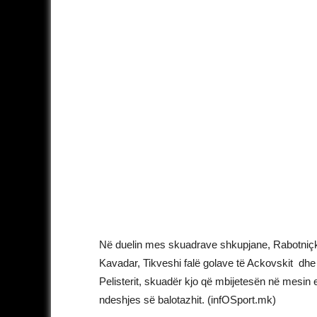
Në duelin mes skuadrave shkupjane, Rabotniçki
Kavadar, Tikveshi falë golave të Ackovskit dhe
Pelisterit, skuadër kjo që mbijetesën në mesin 
ndeshjes së balotazhit. (infOSport.mk)