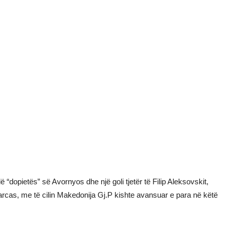
 “dopietës” së Avornyos dhe një goli tjetër të Filip Aleksovskit,
rcas, me të cilin Makedonija Gj.P kishte avansuar e para në këtë