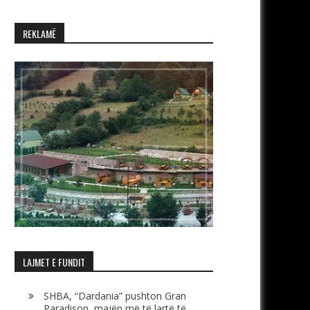
REKLAMË
LAJMET E FUNDIT
SHBA, “Dardania” pushton Gran
Paradison, majën më të lartë të