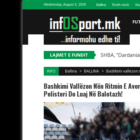
Skip to content
Wednesday, August 5, 2026
Ballina
Rreth nesh
Na
FU
SHBA, “Dardania”
LAJMET E FUNDIT
INFO
Ballina
>
BALLINA
>
Bashkimi vallëzon n
Bashkimi Vallëzon Nën Ritmin E Avor
Pelisteri Do Luaj Në Balotazh!