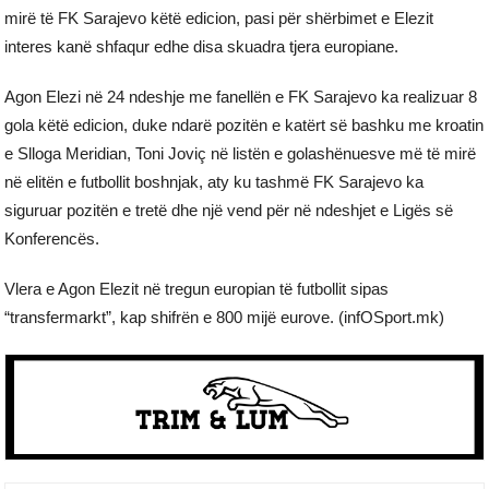
mirë të FK Sarajevo këtë edicion, pasi për shërbimet e Elezit
interes kanë shfaqur edhe disa skuadra tjera europiane.
Agon Elezi në 24 ndeshje me fanellën e FK Sarajevo ka realizuar 8
gola këtë edicion, duke ndarë pozitën e katërt së bashku me kroatin
e Slloga Meridian, Toni Joviç në listën e golashënuesve më të mirë
në elitën e futbollit boshnjak, aty ku tashmë FK Sarajevo ka
siguruar pozitën e tretë dhe një vend për në ndeshjet e Ligës së
Konferencës.
Vlera e Agon Elezit në tregun europian të futbollit sipas
“transfermarkt”, kap shifrën e 800 mijë eurove. (infOSport.mk)