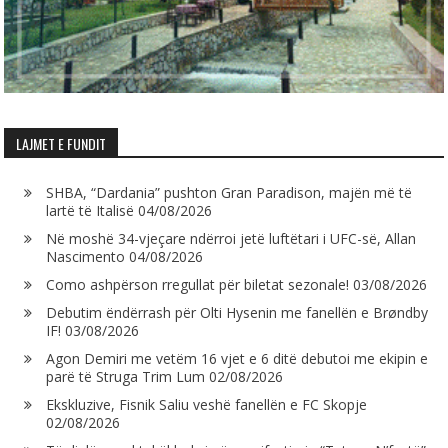
LAJMET E FUNDIT
SHBA, “Dardania” pushton Gran Paradison, majën më të
lartë të Italisë
04/08/2026
Në moshë 34-vjeçare ndërroi jetë luftëtari i UFC-së, Allan
Nascimento
04/08/2026
Como ashpërson rregullat për biletat sezonale!
03/08/2026
Debutim ëndërrash për Olti Hysenin me fanellën e Brøndby
IF!
03/08/2026
Agon Demiri me vetëm 16 vjet e 6 ditë debutoi me ekipin e
parë të Struga Trim Lum
02/08/2026
Ekskluzive, Fisnik Saliu veshë fanellën e FC Skopje
02/08/2026