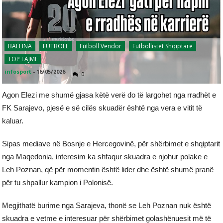
BALLINA
FUTBOLL
Futboll Vendor
Futbollistët Shqiptarë
TOP LAJME
infosport
-
16/05/2026
0
Agon Elezi me shumë gjasa këtë verë do të largohet nga rradhët e
FK Sarajevo, pjesë e së cilës skuadër është nga vera e vitit të
kaluar.
Sipas mediave në Bosnje e Hercegovinë, për shërbimet e shqiptarit
nga Maqedonia, interesim ka shfaqur skuadra e njohur polake e
Leh Poznan, që për momentin është lider dhe është shumë pranë
për tu shpallur kampion i Polonisë.
Megjithatë burime nga Sarajeva, thonë se Leh Poznan nuk është
skuadra e vetme e interesuar për shërbimet golashënuesit më të