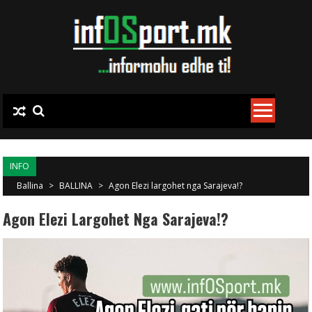
Skip to content
INFO
Ballina
>
BALLINA
>
Agon Elezi largohet nga Sarajeva!?
Agon Elezi Largohet Nga Sarajeva!?