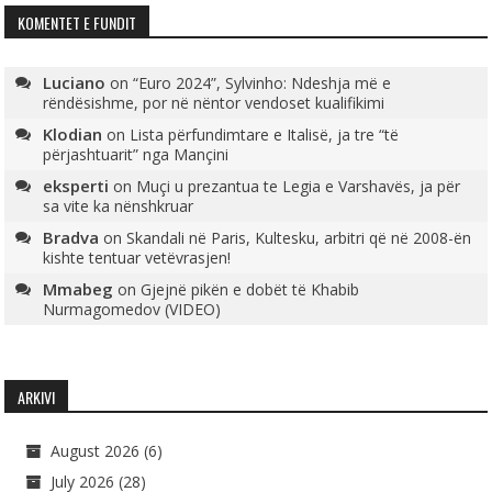
KOMENTET E FUNDIT
Luciano
on
“Euro 2024”, Sylvinho: Ndeshja më e
rëndësishme, por në nëntor vendoset kualifikimi
Klodian
on
Lista përfundimtare e Italisë, ja tre “të
përjashtuarit” nga Mançini
eksperti
on
Muçi u prezantua te Legia e Varshavës, ja për
sa vite ka nënshkruar
Bradva
on
Skandali në Paris, Kultesku, arbitri që në 2008-ën
kishte tentuar vetëvrasjen!
Mmabeg
on
Gjejnë pikën e dobët të Khabib
Nurmagomedov (VIDEO)
ARKIVI
August 2026
(6)
July 2026
(28)