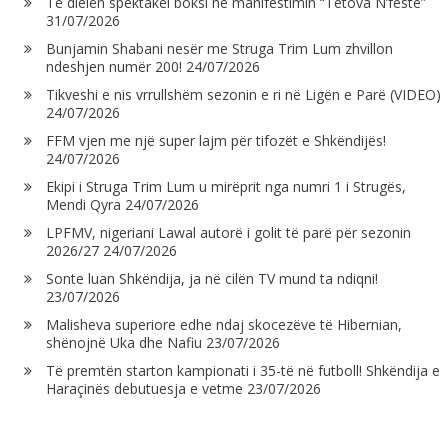
Të dielën spektakël boksi në manifestimin “Tetova N’festë”
31/07/2026
Bunjamin Shabani nesër me Struga Trim Lum zhvillon
ndeshjen numër 200!
24/07/2026
Tikveshi e nis vrrullshëm sezonin e ri në Ligën e Parë (VIDEO)
24/07/2026
FFM vjen me një super lajm për tifozët e Shkëndijës!
24/07/2026
Ekipi i Struga Trim Lum u mirëprit nga numri 1 i Strugës,
Mendi Qyra
24/07/2026
LPFMV, nigeriani Lawal autorë i golit të parë për sezonin
2026/27
24/07/2026
Sonte luan Shkëndija, ja në cilën TV mund ta ndiqni!
23/07/2026
Malisheva superiore edhe ndaj skocezëve të Hibernian,
shënojnë Uka dhe Nafiu
23/07/2026
Të premtën starton kampionati i 35-të në futboll! Shkëndija e
Haraçinës debutuesja e vetme
23/07/2026