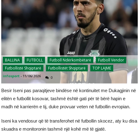
BALLINA
FUTBOLL
Futboll Ndërkombëtarë
Futboll Vendor
Futbollistë Shqiptarë
Futbollistët Shqiptarë
TOP LAJME
infosport
-
11/06/2026
0
Besir Iseni pas paraqitjeve bindëse në kontinuitet me Dukagjinin në
elitën e futbollit kosovar, tashmë është gati për të bërë hapin e
madh në karrierën e tij, duke provuar veten në futbollin evropian.
Iseni ka vendosur që të transferohet në futbollin skocez, aty ku disa
skuadra e monitoronin tashmë një kohë më të gjatë.