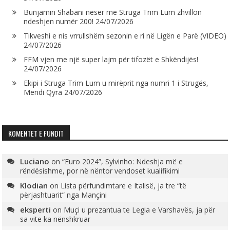
Bunjamin Shabani nesër me Struga Trim Lum zhvillon
ndeshjen numër 200!
24/07/2026
Tikveshi e nis vrrullshëm sezonin e ri në Ligën e Parë (VIDEO)
24/07/2026
FFM vjen me një super lajm për tifozët e Shkëndijës!
24/07/2026
Ekipi i Struga Trim Lum u mirëprit nga numri 1 i Strugës,
Mendi Qyra
24/07/2026
KOMENTET E FUNDIT
Luciano
on
“Euro 2024”, Sylvinho: Ndeshja më e
rëndësishme, por në nëntor vendoset kualifikimi
Klodian
on
Lista përfundimtare e Italisë, ja tre “të
përjashtuarit” nga Mançini
eksperti
on
Muçi u prezantua te Legia e Varshavës, ja për
sa vite ka nënshkruar