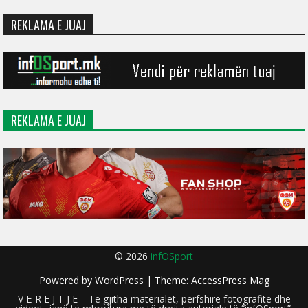
REKLAMA E JUAJ
REKLAMA E JUAJ
© 2026
infOSport
Powered by
WordPress
| Theme:
AccessPress Mag
V Ë R E J T J E – Të gjitha materialet, përfshirë fotografitë dhe