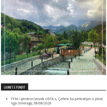
LAJMET E FUNDIT
FFM i qëndron besnik UEFA-s, Çeferin ka përkrahjen e plotë
nga Omeragiç
08/08/2026