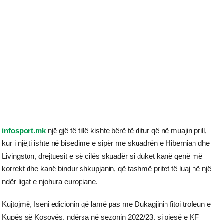
infosport.mk
një gjë të tillë kishte bërë të ditur që në muajin prill,
kur i njëjti ishte në bisedime e sipër me skuadrën e Hibernian dhe
Livingston, drejtuesit e së cilës skuadër si duket kanë qenë më
korrekt dhe kanë bindur shkupjanin, që tashmë pritet të luaj në një
ndër ligat e njohura europiane.
Kujtojmë, Iseni edicionin që lamë pas me Dukagjinin fitoi trofeun e
Kupës së Kosovës, ndërsa në sezonin 2022/23, si pjesë e KF