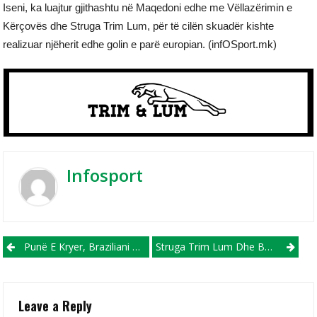
Iseni, ka luajtur gjithashtu në Maqedoni edhe me Vëllazërimin e
Kërçovës dhe Struga Trim Lum, për të cilën skuadër kishte
realizuar njëherit edhe golin e parë europian. (infOSport.mk)
Infosport
Post navigation
Punë E Kryer, Braziliani Rafael Do Të Veshë Fanellën E Shkëndijës!
Struga Trim Lum Dhe Besmir Bojku Vazhdojnë Bashkëpunimin
Leave a Reply