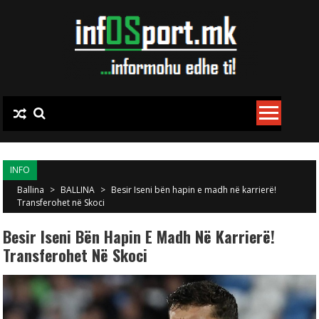
Skip to content
INFO
Ballina
>
BALLINA
>
Besir Iseni bën hapin e madh në karrierë!
Transferohet në Skoci
Besir Iseni Bën Hapin E Madh Në Karrierë!
Transferohet Në Skoci