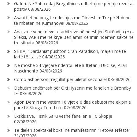
Gafuri: Në Shtip ndaj Bregallnicës udhëtojmë për një rezultat
pozitiv
08/08/2026
Asani flet në prag të ndeshjes me Tikveshin: Tre pikët duhet
të mbeten në Kumanovë!
08/08/2026
Analiza e vendimeve të arbitrëve në ndeshjen Shkëndija (H) –
Sileksi, VAR-i me në krye Benjamin Kerimin ndërhyri saktë në
tre situata
08/08/2026
SHBA, “Dardania” pushton Gran Paradison, majën më të
lartë të Italisë
04/08/2026
Në moshë 34-vjeçare ndërroi jetë luftëtari i UFC-së, Allan
Nascimento
04/08/2026
Como ashpërson rregullat për biletat sezonale!
03/08/2026
Debutim ëndërrash për Olti Hysenin me fanellën e Brøndby
IF!
03/08/2026
Agon Demiri me vetëm 16 vjet e 6 ditë debutoi me ekipin e
parë të Struga Trim Lum
02/08/2026
Ekskluzive, Fisnik Saliu veshë fanellën e FC Skopje
02/08/2026
Të dielën spektakël boksi në manifestimin “Tetova N’festë”
31/07/2026