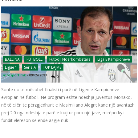
BALLINA
FUTBOLL
Futboll Ndërkombëtarë
Liga E Kampionëve
Ligue 1
Serie A
TOP LAJME
infosport.mk
-
09/05/2017
0
Sonte do të mësohet finalisti i parë në Ligën e Kampionëve
evropian në futboll. Në program është ndeshja Juventus-Monako,
në të cilën të përzgjedhurit e Masimiliano Alegrit kanë një avantazh
prej 2:0 nga ndeshja e parë e luajtur para një jave, mirëpo ky i
fundit vlerëson se ende asgjë nuk