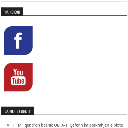
NA NDIQNI
LAJMET E FUNDIT
FFM i qëndron besnik UEFA-s, Çeferin ka përkrahjen e plotë