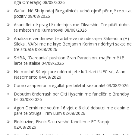
nga Omeragiç
08/08/2026
Gafuri: Në Shtip ndaj Bregallnicës udhëtojmë për një rezultat
pozitiv
08/08/2026
Asani flet në prag të ndeshjes me Tikveshin: Tre pikët duhet
të mbeten në Kumanovë!
08/08/2026
Analiza e vendimeve të arbitrëve në ndeshjen Shkëndija (H) –
Sileksi, VAR-i me në krye Benjamin Kerimin ndërhyri saktë në
tre situata
08/08/2026
SHBA, “Dardania” pushton Gran Paradison, majën më të
lartë të Italisë
04/08/2026
Në moshë 34-vjeçare ndërroi jetë luftëtari i UFC-së, Allan
Nascimento
04/08/2026
Como ashpërson rregullat për biletat sezonale!
03/08/2026
Debutim ëndërrash për Olti Hysenin me fanellën e Brøndby
IF!
03/08/2026
Agon Demiri me vetëm 16 vjet e 6 ditë debutoi me ekipin e
parë të Struga Trim Lum
02/08/2026
Ekskluzive, Fisnik Saliu veshë fanellën e FC Skopje
02/08/2026