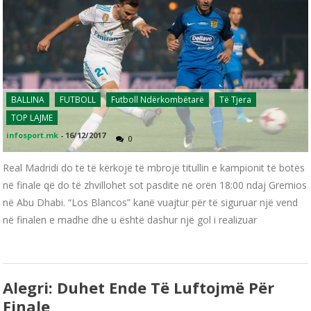
BALLINA
FUTBOLL
Futboll Ndërkombëtarë
Të Tjera
TOP LAJME
infosport.mk
-
16/12/2017
0
Real Madridi do të të kërkojë të mbrojë titullin e kampionit të botës
në finale që do të zhvillohet sot pasdite në orën 18:00 ndaj Gremios
në Abu Dhabi. “Los Blancos” kanë vuajtur për të siguruar një vend
në finalen e madhe dhe u është dashur një gol i realizuar
Alegri: Duhet Ende Të Luftojmë Për
Finale