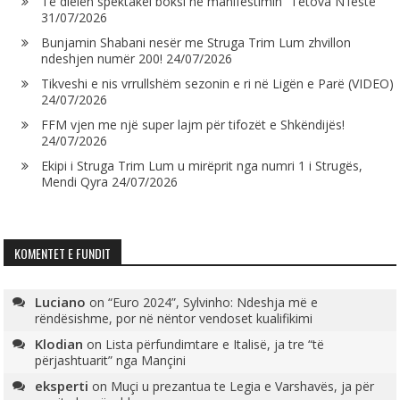
Të dielën spektakël boksi në manifestimin “Tetova N’festë”
31/07/2026
Bunjamin Shabani nesër me Struga Trim Lum zhvillon
ndeshjen numër 200!
24/07/2026
Tikveshi e nis vrrullshëm sezonin e ri në Ligën e Parë (VIDEO)
24/07/2026
FFM vjen me një super lajm për tifozët e Shkëndijës!
24/07/2026
Ekipi i Struga Trim Lum u mirëprit nga numri 1 i Strugës,
Mendi Qyra
24/07/2026
KOMENTET E FUNDIT
Luciano
on
“Euro 2024”, Sylvinho: Ndeshja më e
rëndësishme, por në nëntor vendoset kualifikimi
Klodian
on
Lista përfundimtare e Italisë, ja tre “të
përjashtuarit” nga Mançini
eksperti
on
Muçi u prezantua te Legia e Varshavës, ja për