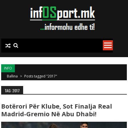
Skip to content
INFO
Ballina
>
Posts tagged "2017"
TAG: 2017
Botërori Për Klube, Sot Finalja Real
Madrid-Gremio Në Abu Dhabi!