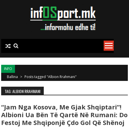
Skip to content
INFO
Ballina
>
Posts tagged "Albion Rrahmani"
TAG: ALBION RRAHMANI
“Jam Nga Kosova, Me Gjak Shqiptari”!
Albioni Ua Bën Të Qartë Në Rumani: Do
Festoj Me Shqiponjë Çdo Gol Që Shënoj