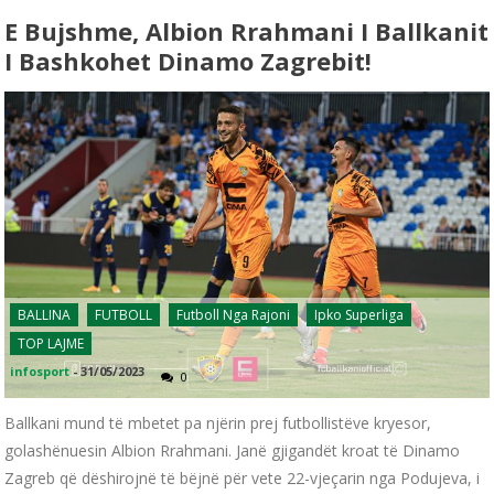
E Bujshme, Albion Rrahmani I Ballkanit
I Bashkohet Dinamo Zagrebit!
BALLINA
FUTBOLL
Futboll Nga Rajoni
Ipko Superliga
TOP LAJME
infosport
-
31/05/2023
0
Ballkani mund të mbetet pa njërin prej futbollistëve kryesor,
golashënuesin Albion Rrahmani. Janë gjigandët kroat të Dinamo
Zagreb që dëshirojnë të bëjnë për vete 22-vjeçarin nga Podujeva, i