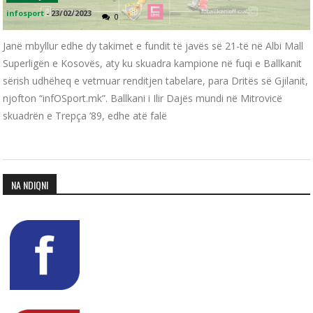
infosport
-
23/02/2023
0
Janë mbyllur edhe dy takimet e fundit të javës së 21-të në Albi Mall
Superligën e Kosovës, aty ku skuadra kampione në fuqi e Ballkanit
sërish udhëheq e vetmuar renditjen tabelare, para Dritës së Gjilanit,
njofton “infOSport.mk”. Ballkani i Ilir Dajës mundi në Mitrovicë
skuadrën e Trepça ’89, edhe atë falë
NA NDIQNI