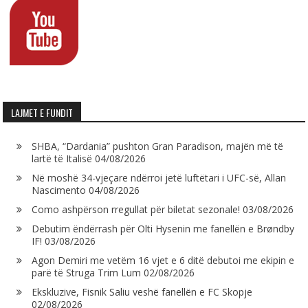
LAJMET E FUNDIT
SHBA, “Dardania” pushton Gran Paradison, majën më të
lartë të Italisë
04/08/2026
Në moshë 34-vjeçare ndërroi jetë luftëtari i UFC-së, Allan
Nascimento
04/08/2026
Como ashpërson rregullat për biletat sezonale!
03/08/2026
Debutim ëndërrash për Olti Hysenin me fanellën e Brøndby
IF!
03/08/2026
Agon Demiri me vetëm 16 vjet e 6 ditë debutoi me ekipin e
parë të Struga Trim Lum
02/08/2026
Ekskluzive, Fisnik Saliu veshë fanellën e FC Skopje
02/08/2026