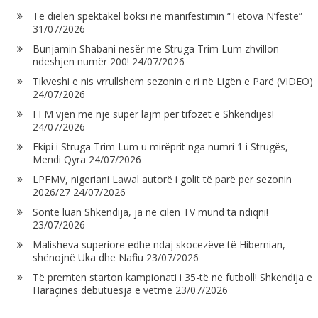
Të dielën spektakël boksi në manifestimin “Tetova N’festë”
31/07/2026
Bunjamin Shabani nesër me Struga Trim Lum zhvillon
ndeshjen numër 200!
24/07/2026
Tikveshi e nis vrrullshëm sezonin e ri në Ligën e Parë (VIDEO)
24/07/2026
FFM vjen me një super lajm për tifozët e Shkëndijës!
24/07/2026
Ekipi i Struga Trim Lum u mirëprit nga numri 1 i Strugës,
Mendi Qyra
24/07/2026
LPFMV, nigeriani Lawal autorë i golit të parë për sezonin
2026/27
24/07/2026
Sonte luan Shkëndija, ja në cilën TV mund ta ndiqni!
23/07/2026
Malisheva superiore edhe ndaj skocezëve të Hibernian,
shënojnë Uka dhe Nafiu
23/07/2026
Të premtën starton kampionati i 35-të në futboll! Shkëndija e
Haraçinës debutuesja e vetme
23/07/2026