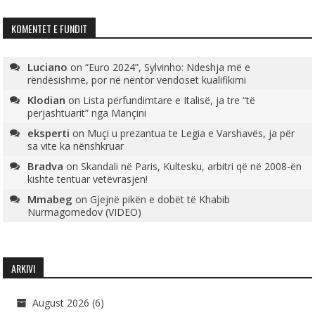
KOMENTET E FUNDIT
Luciano
on
“Euro 2024”, Sylvinho: Ndeshja më e
rëndësishme, por në nëntor vendoset kualifikimi
Klodian
on
Lista përfundimtare e Italisë, ja tre “të
përjashtuarit” nga Mançini
eksperti
on
Muçi u prezantua te Legia e Varshavës, ja për
sa vite ka nënshkruar
Bradva
on
Skandali në Paris, Kultesku, arbitri që në 2008-ën
kishte tentuar vetëvrasjen!
Mmabeg
on
Gjejnë pikën e dobët të Khabib
Nurmagomedov (VIDEO)
ARKIVI
August 2026
(6)