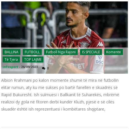
BALLINA
FUTBOLL
Futboll Nga Rajoni
IS SPECIALE
Komente
Të Tjera
TOP LAJME
infosport
-
26/09/2023
0
Albion Rrahmani po kalon momente shumë të mira në futbollin
elitar rumun, aty ku me sukses po bartë fanellën e skuadrës së
Rapid Bukuresht. Ish sulmuesi i Ballkanit të Suharekës, mbrëmë
realizoi dy gola në fitoren derbi kundër Kluzh, pjesë e së cilës
skuadër është ish reprezentuesi i kombëtares shqiptare,