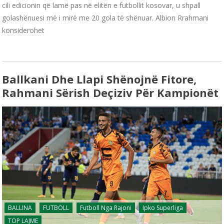
cili edicionin që lamë pas në elitën e futbollit kosovar, u shpall
golashënuesi më i mirë me 20 gola të shënuar. Albion Rrahmani
konsiderohet
Ballkani Dhe Llapi Shënojnë Fitore,
Rahmani Sërish Deçiziv Për Kampionët
BALLINA
FUTBOLL
Futboll Nga Rajoni
Ipko Superliga
TOP LAJME