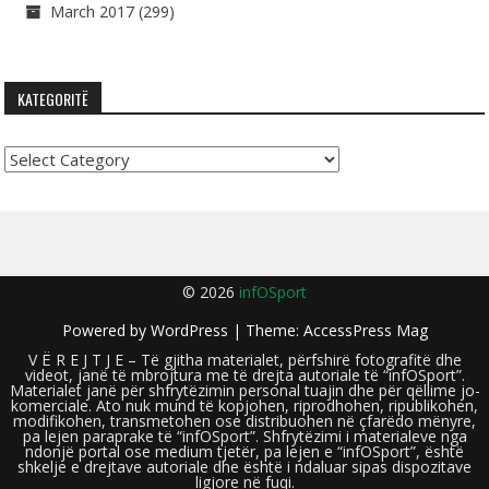
March 2017
(299)
KATEGORITË
Kategoritë
© 2026
infOSport
Powered by
WordPress
| Theme:
AccessPress Mag
V Ë R E J T J E – Të gjitha materialet, përfshirë fotografitë dhe
videot, janë të mbrojtura me të drejta autoriale të “infOSport”.
Materialet janë për shfrytëzimin personal tuajin dhe për qëllime jo-
komerciale. Ato nuk mund të kopjohen, riprodhohen, ripublikohen,
modifikohen, transmetohen ose distribuohen në çfarëdo mënyre,
pa lejen paraprake të “infOSport”. Shfrytëzimi i materialeve nga
ndonjë portal ose medium tjetër, pa lejen e “infOSport”, është
shkelje e drejtave autoriale dhe është i ndaluar sipas dispozitave
ligjore në fuqi.