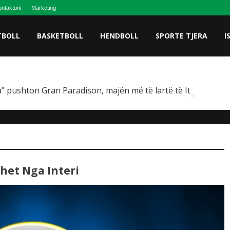
ntaktoni
Marketing
TBOLL
BASKETBOLL
HENDBOLL
SPORTE TJERA
I
” pushton Gran Paradison, majën më të lartë të Italisë
het Nga Interi