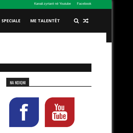
Kanali zyrtarë në Youtube
Facebook
S SPECIALE
ME TALENTËT
NA NDIQNI