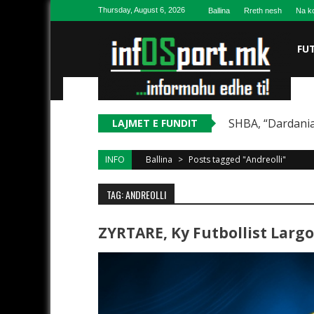
Skip to content
Thursday, August 6, 2026
Ballina
Rreth nesh
Na ko
FU
SHBA, “Dardania
LAJMET E FUNDIT
INFO
Ballina
>
Posts tagged "Andreolli"
TAG: ANDREOLLI
ZYRTARE, Ky Futbollist Largo