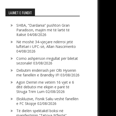
LAJMET E FUNDIT
SHBA, “Dardania” pushton Gran
Paradison, majën më të lartë të
Italisë
04/08/2026
Në moshë 34-vjeçare ndërroi jetë
luftëtari i UFC-së, Allan Nascimento
04/08/2026
Como ashpërson rregullat për biletat
sezonale!
03/08/2026
Debutim ëndërrash për Olti Hysenin
me fanellën e Brøndby IF!
03/08/2026
Agon Demiri me vetëm 16 vjet e 6
ditë debutoi me ekipin e parë të
Struga Trim Lum
02/08/2026
Ekskluzive, Fisnik Saliu veshë fanellën
e FC Skopje
02/08/2026
Të dielën spektakël boksi në
manifestimin “Tetova N’festë”