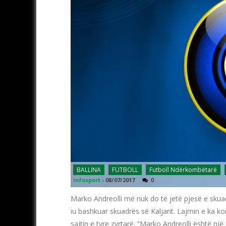
BALLINA
FUTBOLL
Futboll Ndërkombëtarë
infosport
-
08/07/2017
0
Marko Andreolli më nuk do të jetë pjesë e skuadr
iu bashkuar skuadrës së Kaljarit. Lajmin e ka k
sajtin e tyre zyrtarë. “Marko Andreolli është një fu