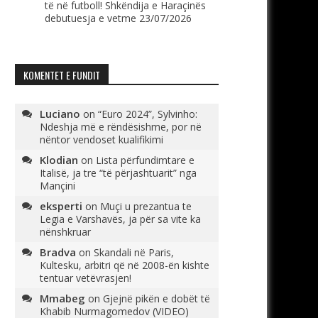
të në futboll! Shkëndija e Haraçinës
debutuesja e vetme
23/07/2026
KOMENTET E FUNDIT
Luciano
on
“Euro 2024”, Sylvinho:
Ndeshja më e rëndësishme, por në
nëntor vendoset kualifikimi
Klodian
on
Lista përfundimtare e
Italisë, ja tre “të përjashtuarit” nga
Mançini
eksperti
on
Muçi u prezantua te
Legia e Varshavës, ja për sa vite ka
nënshkruar
Bradva
on
Skandali në Paris,
Kultesku, arbitri që në 2008-ën kishte
tentuar vetëvrasjen!
Mmabeg
on
Gjejnë pikën e dobët të
Khabib Nurmagomedov (VIDEO)