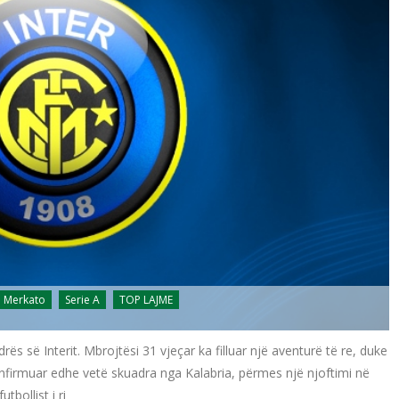
Merkato
Serie A
TOP LAJME
ës së Interit. Mbrojtësi 31 vjeçar ka filluar një aventurë të re, duke
onfirmuar edhe vetë skuadra nga Kalabria, përmes një njoftimi në
tbollist i ri