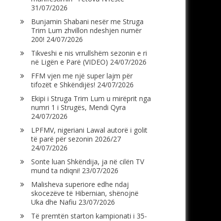
31/07/2026
Bunjamin Shabani nesër me Struga
Trim Lum zhvillon ndeshjen numër
200!
24/07/2026
Tikveshi e nis vrrullshëm sezonin e ri
në Ligën e Parë (VIDEO)
24/07/2026
FFM vjen me një super lajm për
tifozët e Shkëndijës!
24/07/2026
Ekipi i Struga Trim Lum u mirëprit nga
numri 1 i Strugës, Mendi Qyra
24/07/2026
LPFMV, nigeriani Lawal autorë i golit
të parë për sezonin 2026/27
24/07/2026
Sonte luan Shkëndija, ja në cilën TV
mund ta ndiqni!
23/07/2026
Malisheva superiore edhe ndaj
skocezëve të Hibernian, shënojnë
Uka dhe Nafiu
23/07/2026
Të premtën starton kampionati i 35-