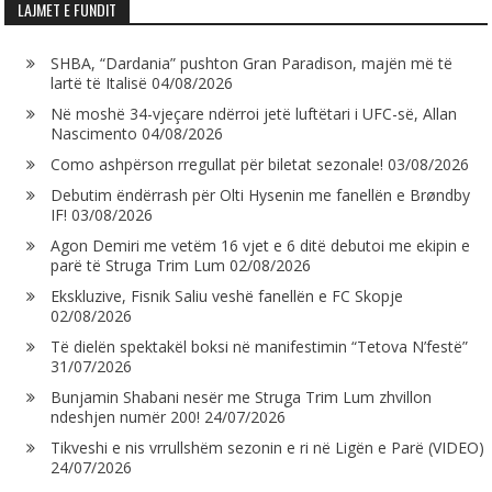
LAJMET E FUNDIT
SHBA, “Dardania” pushton Gran Paradison, majën më të
lartë të Italisë
04/08/2026
Në moshë 34-vjeçare ndërroi jetë luftëtari i UFC-së, Allan
Nascimento
04/08/2026
Como ashpërson rregullat për biletat sezonale!
03/08/2026
Debutim ëndërrash për Olti Hysenin me fanellën e Brøndby
IF!
03/08/2026
Agon Demiri me vetëm 16 vjet e 6 ditë debutoi me ekipin e
parë të Struga Trim Lum
02/08/2026
Ekskluzive, Fisnik Saliu veshë fanellën e FC Skopje
02/08/2026
Të dielën spektakël boksi në manifestimin “Tetova N’festë”
31/07/2026
Bunjamin Shabani nesër me Struga Trim Lum zhvillon
ndeshjen numër 200!
24/07/2026
Tikveshi e nis vrrullshëm sezonin e ri në Ligën e Parë (VIDEO)
24/07/2026