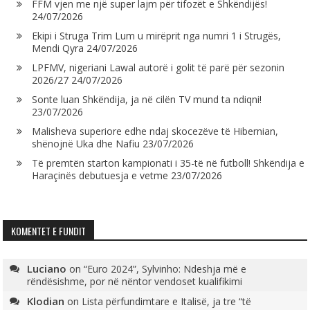
FFM vjen me një super lajm për tifozët e Shkëndijës!
24/07/2026
Ekipi i Struga Trim Lum u mirëprit nga numri 1 i Strugës,
Mendi Qyra
24/07/2026
LPFMV, nigeriani Lawal autorë i golit të parë për sezonin
2026/27
24/07/2026
Sonte luan Shkëndija, ja në cilën TV mund ta ndiqni!
23/07/2026
Malisheva superiore edhe ndaj skocezëve të Hibernian,
shënojnë Uka dhe Nafiu
23/07/2026
Të premtën starton kampionati i 35-të në futboll! Shkëndija e
Haraçinës debutuesja e vetme
23/07/2026
KOMENTET E FUNDIT
Luciano
on
“Euro 2024”, Sylvinho: Ndeshja më e
rëndësishme, por në nëntor vendoset kualifikimi
Klodian
on
Lista përfundimtare e Italisë, ja tre “të