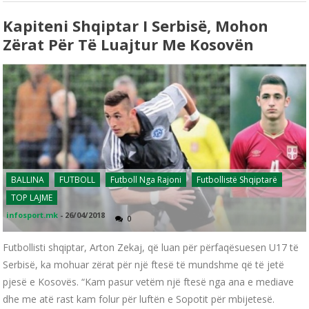
Kapiteni Shqiptar I Serbisë, Mohon
Zërat Për Të Luajtur Me Kosovën
BALLINA
FUTBOLL
Futboll Nga Rajoni
Futbollistë Shqiptarë
TOP LAJME
infosport.mk
-
26/04/2018
0
Futbollisti shqiptar, Arton Zekaj, që luan për përfaqësuesen U17 të
Serbisë, ka mohuar zërat për një ftesë të mundshme që të jetë
pjesë e Kosovës. “Kam pasur vetëm një ftesë nga ana e mediave
dhe me atë rast kam folur për luftën e Sopotit për mbijetesë.