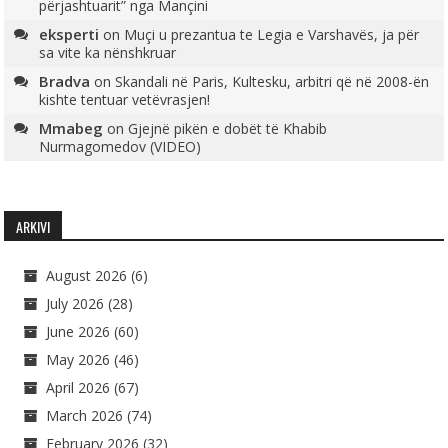
përjashtuarit” nga Mançini
eksperti
on
Muçi u prezantua te Legia e Varshavës, ja për
sa vite ka nënshkruar
Bradva
on
Skandali në Paris, Kultesku, arbitri që në 2008-ën
kishte tentuar vetëvrasjen!
Mmabeg
on
Gjejnë pikën e dobët të Khabib
Nurmagomedov (VIDEO)
ARKIVI
August 2026
(6)
July 2026
(28)
June 2026
(60)
May 2026
(46)
April 2026
(67)
March 2026
(74)
February 2026
(32)