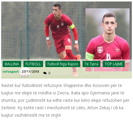
BALLINA
FUTBOLL
Futboll Nga Rajoni
Të Tjera
TOP LAJME
infosport
-
27/11/2018
0
Rastet kur futbollistët refuzojnë Shqipërinë dhe Kosovën për të
luajtur me ekipe të mëdha si Zvicra, Italia apo Gjermania janë të
shumta, por çuditërisht ka edhe raste kur këto ekipe refuzohen për
Serbinë. Ky është rasti i mesfushorit të Lilës, Arton Zekaj i cili ka
luajtur vazhdimisht me të rinjtë