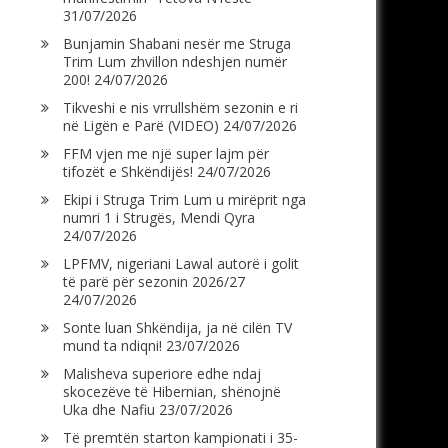
31/07/2026
Bunjamin Shabani nesër me Struga
Trim Lum zhvillon ndeshjen numër
200!
24/07/2026
Tikveshi e nis vrrullshëm sezonin e ri
në Ligën e Parë (VIDEO)
24/07/2026
FFM vjen me një super lajm për
tifozët e Shkëndijës!
24/07/2026
Ekipi i Struga Trim Lum u mirëprit nga
numri 1 i Strugës, Mendi Qyra
24/07/2026
LPFMV, nigeriani Lawal autorë i golit
të parë për sezonin 2026/27
24/07/2026
Sonte luan Shkëndija, ja në cilën TV
mund ta ndiqni!
23/07/2026
Malisheva superiore edhe ndaj
skocezëve të Hibernian, shënojnë
Uka dhe Nafiu
23/07/2026
Të premtën starton kampionati i 35-