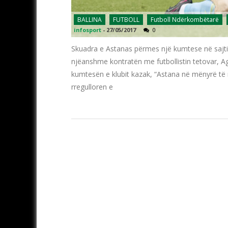
BALLINA
FUTBOLL
Futboll Ndërkombëtarë
infosport
-
27/05/2017
0
Skuadra e Astanas përmes një kumtese në sajtin
njëanshme kontratën me futbollistin tetovar, Ag
kumtesën e klubit kazak, “Astana në mënyrë të 
rregulloren e