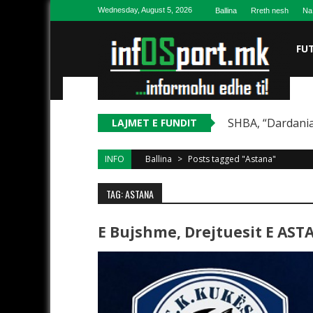
Skip to content
Wednesday, August 5, 2026
Ballina
Rreth nesh
Na
FU
SHBA, “Dardania
LAJMET E FUNDIT
INFO
Ballina
>
Posts tagged "Astana"
TAG: ASTANA
E Bujshme, Drejtuesit E ASTA