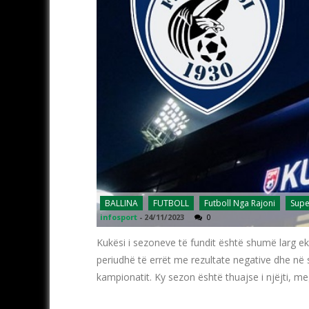
BALLINA
FUTBOLL
Futboll Nga Rajoni
Supe
infosport
-
24/11/2023
0
Kukësi i sezoneve të fundit është shumë larg eki
periudhë të errët me rezultate negative dhe në s
kampionatit. Ky sezon është thuajse i njëjti, meg