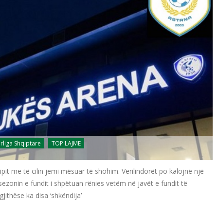
rliga Shqiptare
TOP LAJME
pit me të cilin jemi mësuar të shohim. Verilindorët po kalojnë një
ezonin e fundit i shpëtuan rënies vetëm në javët e fundit të
jithëse ka disa ‘shkëndija’