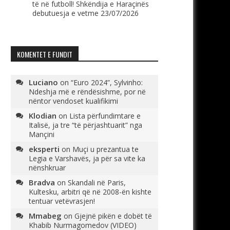
të në futboll! Shkëndija e Haraçinës
debutuesja e vetme
23/07/2026
KOMENTET E FUNDIT
Luciano
on
“Euro 2024”, Sylvinho:
Ndeshja më e rëndësishme, por në
nëntor vendoset kualifikimi
Klodian
on
Lista përfundimtare e
Italisë, ja tre “të përjashtuarit” nga
Mançini
eksperti
on
Muçi u prezantua te
Legia e Varshavës, ja për sa vite ka
nënshkruar
Bradva
on
Skandali në Paris,
Kultesku, arbitri që në 2008-ën kishte
tentuar vetëvrasjen!
Mmabeg
on
Gjejnë pikën e dobët të
Khabib Nurmagomedov (VIDEO)