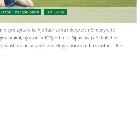
Futbollistët Shqiptarë
TOP LAJME
 e tyre zyrtarë ka njoftuar se ka ndërprerë në mënyrë të
im Ibraimi, njofton “infOSport.mk”. Sipas asaj që thuhet në
njëanshme në përputhje me legjislacionin e Kazakistanit dhe