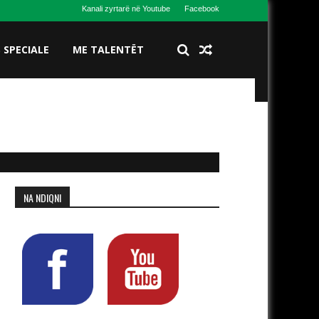
Kanali zyrtarë në Youtube
Facebook
S SPECIALE
ME TALENTËT
NA NDIQNI