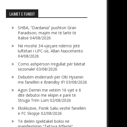
LAJMET E FUNDIT
SHBA, “Dardania” pushton Gran
Paradison, majën më të lartë të
Italisë
04/08/2026
Në moshë 34-vjeçare ndërroi jetë
luftëtari i UFC-së, Allan Nascimento
04/08/2026
Como ashpërson rregullat për biletat
sezonale!
03/08/2026
Debutim ëndërrash për Olti Hysenin
me fanellën e Brøndby IF!
03/08/2026
Agon Demiri me vetëm 16 vjet e 6
ditë debutoi me ekipin e parë të
Struga Trim Lum
02/08/2026
Ekskluzive, Fisnik Saliu veshë fanellën
e FC Skopje
02/08/2026
Të dielën spektakël boksi në
manifestimin “Tetova N’festë”