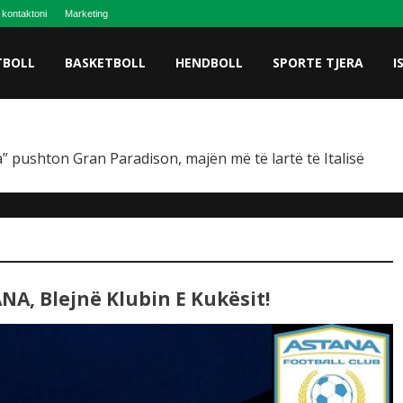
 kontaktoni
Marketing
TBOLL
BASKETBOLL
HENDBOLL
SPORTE TJERA
I
” pushton Gran Paradison, majën më të lartë të Italisë
NA, Blejnë Klubin E Kukësit!