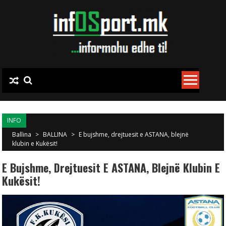
Skip to content
INFO
Ballina
>
BALLINA
>
E bujshme, drejtuesit e ASTANA, blejnë
klubin e Kukësit!
E Bujshme, Drejtuesit E ASTANA, Blejnë Klubin E
Kukësit!