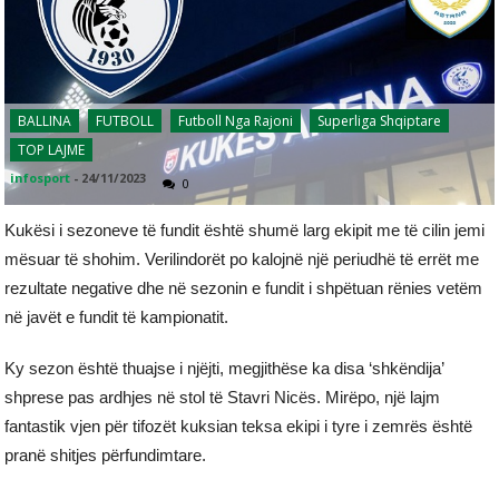
BALLINA
FUTBOLL
Futboll Nga Rajoni
Superliga Shqiptare
TOP LAJME
infosport
-
24/11/2023
0
Kukësi i sezoneve të fundit është shumë larg ekipit me të cilin jemi
mësuar të shohim. Verilindorët po kalojnë një periudhë të errët me
rezultate negative dhe në sezonin e fundit i shpëtuan rënies vetëm
në javët e fundit të kampionatit.
Ky sezon është thuajse i njëjti, megjithëse ka disa ‘shkëndija’
shprese pas ardhjes në stol të Stavri Nicës. Mirëpo, një lajm
fantastik vjen për tifozët kuksian teksa ekipi i tyre i zemrës është
pranë shitjes përfundimtare.