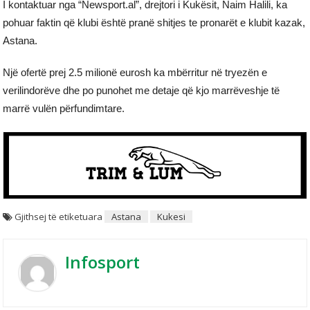
I kontaktuar nga “Newsport.al”, drejtori i Kukësit, Naim Halili, ka
pohuar faktin që klubi është pranë shitjes te pronarët e klubit kazak,
Astana.
Një ofertë prej 2.5 milionë eurosh ka mbërritur në tryezën e
verilindorëve dhe po punohet me detaje që kjo marrëveshje të
marrë vulën përfundimtare.
Gjithsej të etiketuara
Astana
Kukesi
Infosport