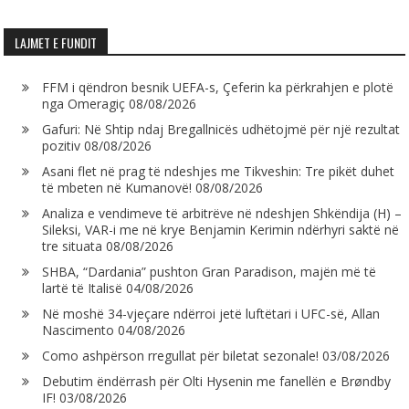
LAJMET E FUNDIT
FFM i qëndron besnik UEFA-s, Çeferin ka përkrahjen e plotë
nga Omeragiç
08/08/2026
Gafuri: Në Shtip ndaj Bregallnicës udhëtojmë për një rezultat
pozitiv
08/08/2026
Asani flet në prag të ndeshjes me Tikveshin: Tre pikët duhet
të mbeten në Kumanovë!
08/08/2026
Analiza e vendimeve të arbitrëve në ndeshjen Shkëndija (H) –
Sileksi, VAR-i me në krye Benjamin Kerimin ndërhyri saktë në
tre situata
08/08/2026
SHBA, “Dardania” pushton Gran Paradison, majën më të
lartë të Italisë
04/08/2026
Në moshë 34-vjeçare ndërroi jetë luftëtari i UFC-së, Allan
Nascimento
04/08/2026
Como ashpërson rregullat për biletat sezonale!
03/08/2026
Debutim ëndërrash për Olti Hysenin me fanellën e Brøndby
IF!
03/08/2026