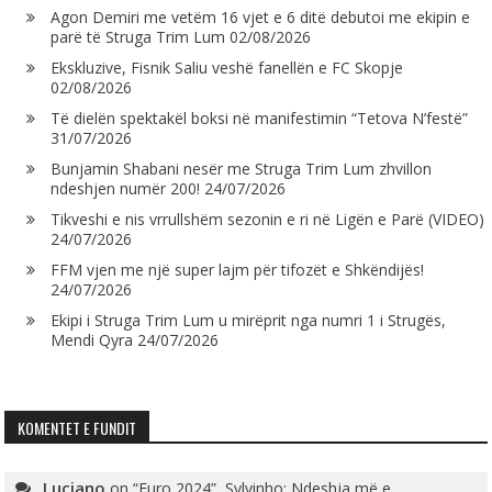
Agon Demiri me vetëm 16 vjet e 6 ditë debutoi me ekipin e
parë të Struga Trim Lum
02/08/2026
Ekskluzive, Fisnik Saliu veshë fanellën e FC Skopje
02/08/2026
Të dielën spektakël boksi në manifestimin “Tetova N’festë”
31/07/2026
Bunjamin Shabani nesër me Struga Trim Lum zhvillon
ndeshjen numër 200!
24/07/2026
Tikveshi e nis vrrullshëm sezonin e ri në Ligën e Parë (VIDEO)
24/07/2026
FFM vjen me një super lajm për tifozët e Shkëndijës!
24/07/2026
Ekipi i Struga Trim Lum u mirëprit nga numri 1 i Strugës,
Mendi Qyra
24/07/2026
KOMENTET E FUNDIT
Luciano
on
“Euro 2024”, Sylvinho: Ndeshja më e