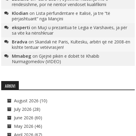
rëndësishme, por në nëntor vendoset kualifikimi
Klodian
on
Lista përfundimtare e Italisë, ja tre “të
përjashtuarit” nga Mançini
eksperti
on
Muçi u prezantua te Legia e Varshavës, ja për
sa vite ka nënshkruar
Bradva
on
Skandali në Paris, Kultesku, arbitri që në 2008-ën
kishte tentuar vetëvrasjen!
Mmabeg
on
Gjejnë pikën e dobët të Khabib
Nurmagomedov (VIDEO)
ARKIVI
August 2026
(10)
July 2026
(28)
June 2026
(60)
May 2026
(46)
April 2026
(67)