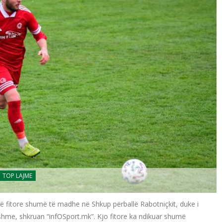
TOP LAJME
jë fitore shumë të madhe në Shkup përballë Rabotniçkit, duke i
ëshme, shkruan “infOSport.mk”. Kjo fitore ka ndikuar shumë