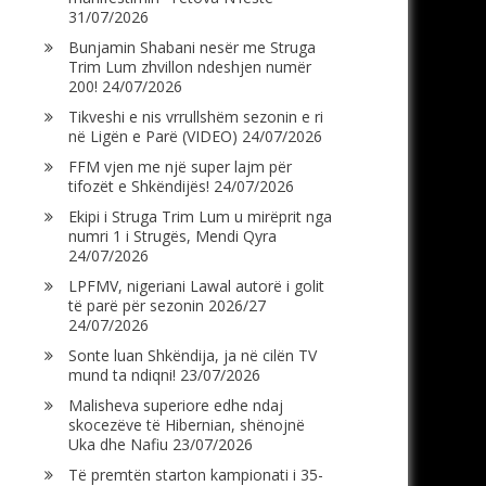
31/07/2026
Bunjamin Shabani nesër me Struga
Trim Lum zhvillon ndeshjen numër
200!
24/07/2026
Tikveshi e nis vrrullshëm sezonin e ri
në Ligën e Parë (VIDEO)
24/07/2026
FFM vjen me një super lajm për
tifozët e Shkëndijës!
24/07/2026
Ekipi i Struga Trim Lum u mirëprit nga
numri 1 i Strugës, Mendi Qyra
24/07/2026
LPFMV, nigeriani Lawal autorë i golit
të parë për sezonin 2026/27
24/07/2026
Sonte luan Shkëndija, ja në cilën TV
mund ta ndiqni!
23/07/2026
Malisheva superiore edhe ndaj
skocezëve të Hibernian, shënojnë
Uka dhe Nafiu
23/07/2026
Të premtën starton kampionati i 35-