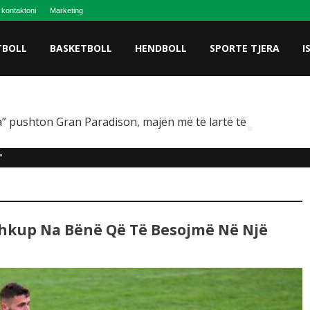
 kontaktoni
Marketing
TBOLL
BASKETBOLL
HENDBOLL
SPORTE TJERA
I
” pushton Gran Paradison, majën më të lartë të Italisë
"
Shkup Na Bënë Që Të Besojmë Në Një