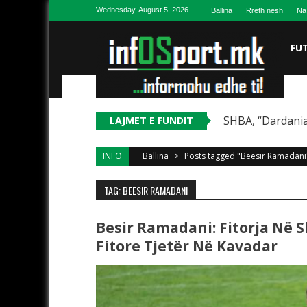
Skip to content
Wednesday, August 5, 2026
Ballina
Rreth nesh
Na
FU
SHBA, “Dardania
LAJMET E FUNDIT
INFO
Ballina
>
Posts tagged "Beesir Ramadani
TAG: BEESIR RAMADANI
Besir Ramadani: Fitorja Në 
Fitore Tjetër Në Kavadar