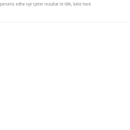
rsëris edhe një tjetër rezultat të tillë, këtë herë