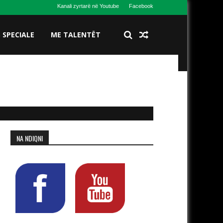
Kanali zyrtarë në Youtube
Facebook
S SPECIALE
ME TALENTËT
NA NDIQNI