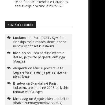
të në futboll! Shkëndija e Haraçinës
debutuesja e vetme
23/07/2026
KOMENTET E FUNDIT
Luciano
on
“Euro 2024”, Sylvinho:
Ndeshja më e rëndësishme, por në
nëntor vendoset kualifikimi
Klodian
on
Lista përfundimtare e
Italisë, ja tre “të përjashtuarit” nga
Mançini
eksperti
on
Muçi u prezantua te
Legia e Varshavës, ja për sa vite ka
nënshkruar
Bradva
on
Skandali në Paris,
Kultesku, arbitri që në 2008-ën kishte
tentuar vetëvrasjen!
Mmabeg
on
Gjejnë pikën e dobët të
Khabib Nurmagomedov (VIDEO)