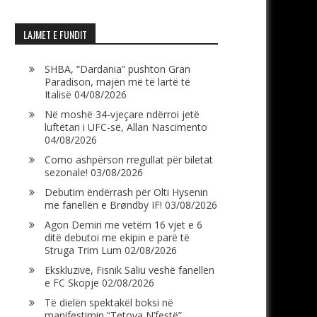
LAJMET E FUNDIT
SHBA, “Dardania” pushton Gran
Paradison, majën më të lartë të
Italisë
04/08/2026
Në moshë 34-vjeçare ndërroi jetë
luftëtari i UFC-së, Allan Nascimento
04/08/2026
Como ashpërson rregullat për biletat
sezonale!
03/08/2026
Debutim ëndërrash për Olti Hysenin
me fanellën e Brøndby IF!
03/08/2026
Agon Demiri me vetëm 16 vjet e 6
ditë debutoi me ekipin e parë të
Struga Trim Lum
02/08/2026
Ekskluzive, Fisnik Saliu veshë fanellën
e FC Skopje
02/08/2026
Të dielën spektakël boksi në
manifestimin “Tetova N’festë”