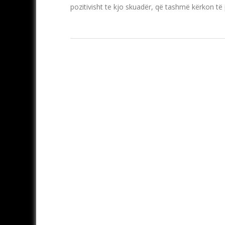
pozitivisht te kjo skuadër, që tashmë kërkon të pë