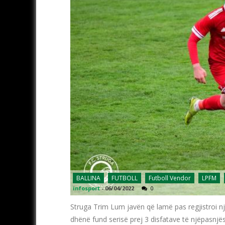
BALLINA
FUTBOLL
Futboll Vendor
LPFM
infosport
-
06/04/2022
0
Struga Trim Lum javën që lamë pas regjistroi n
dhënë fund serisë prej 3 disfatave të njëpasnj