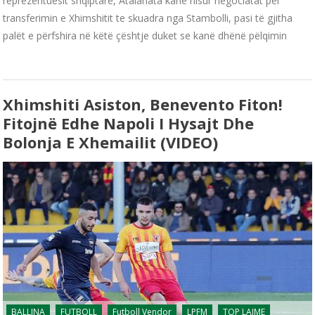
reprezentuesit shqiptarë, Atalanata kanë nisur negociatat për
transferimin e Xhimshitit te skuadra nga Stambolli, pasi të gjitha
palët e përfshira në këtë çështje duket se kanë dhënë pëlqimin
Xhimshiti Asiston, Benevento Fiton!
Fitojnë Edhe Napoli I Hysajt Dhe
Bolonja E Xhemailit (VIDEO)
BALLINA
FUTBOLL
Futboll Vendor
LPFM
TOP LAJME