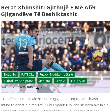
Berat Xhimshiti Gjithnjë E Më Afër
Gjigandëve Të Beshiktashit
BALLINA
FUTBOLL
Futboll Ndërkombëtarë
Futbollistë Shqiptarë
Merkato
Serie A
TOP LAJME
infosport
-
14/01/2019
0
Transferimi i Berat Xhimshitit te gjigandët turq të Beshiktashit
mund të bëhet një realitet. Klubi i njohur turk dhe skuadra aktuale e