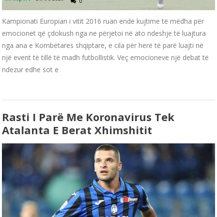
0
Kampionati Europian i vitit 2016 ruan ende kujtime të mëdha për
emocionet që çdokush nga ne përjetoi në ato ndeshje të luajtura
nga ana e Kombëtares shqiptare, e cila për herë të parë luajti në
një event të tillë të madh futbollistik. Veç emocioneve një debat të
ndezur edhe sot e
Rasti I Parë Me Koronavirus Tek
Atalanta E Berat Xhimshitit