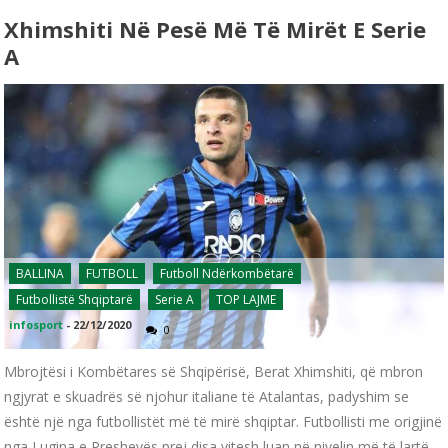
Xhimshiti Në Pesë Më Të Mirët E Serie
A
BALLINA
FUTBOLL
Futboll Ndërkombëtarë
Futbollistë Shqiptarë
Serie A
TOP LAJME
infosport
-
22/12/2020
0
Mbrojtësi i Kombëtares së Shqipërisë, Berat Xhimshiti, që mbron
ngjyrat e skuadrës së njohur italiane të Atalantas, padyshim se
është një nga futbollistët më të mirë shqiptar. Futbollisti me origjinë
nga Lugina e Preshevës prej disa vitesh luan në nivelin më të lartë