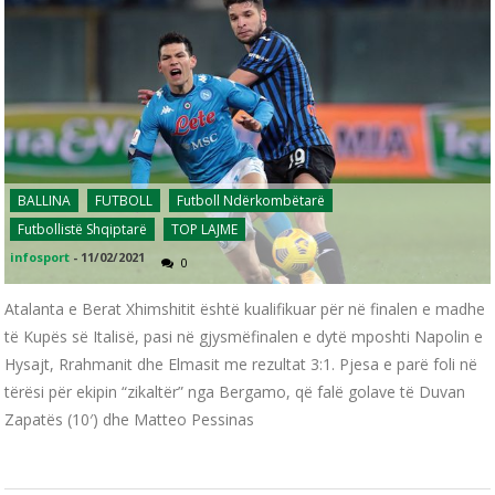
BALLINA
FUTBOLL
Futboll Ndërkombëtarë
Futbollistë Shqiptarë
TOP LAJME
infosport
-
11/02/2021
0
Atalanta e Berat Xhimshitit është kualifikuar për në finalen e madhe
të Kupës së Italisë, pasi në gjysmëfinalen e dytë mposhti Napolin e
Hysajt, Rrahmanit dhe Elmasit me rezultat 3:1. Pjesa e parë foli në
tërësi për ekipin “zikaltër” nga Bergamo, që falë golave të Duvan
Zapatës (10′) dhe Matteo Pessinas