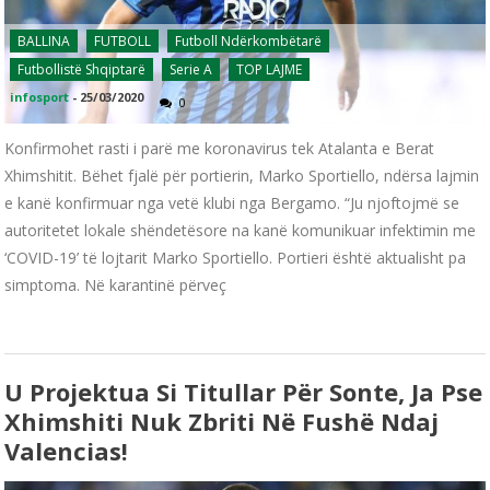
BALLINA
FUTBOLL
Futboll Ndërkombëtarë
Futbollistë Shqiptarë
Serie A
TOP LAJME
infosport
-
25/03/2020
0
Konfirmohet rasti i parë me koronavirus tek Atalanta e Berat
Xhimshitit. Bëhet fjalë për portierin, Marko Sportiello, ndërsa lajmin
e kanë konfirmuar nga vetë klubi nga Bergamo. “Ju njoftojmë se
autoritetet lokale shëndetësore na kanë komunikuar infektimin me
‘COVID-19’ të lojtarit Marko Sportiello. Portieri është aktualisht pa
simptoma. Në karantinë përveç
U Projektua Si Titullar Për Sonte, Ja Pse
Xhimshiti Nuk Zbriti Në Fushë Ndaj
Valencias!