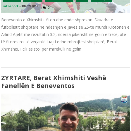
infosport
-
18/02/2018
0
Benevento e Xhimshitit fiton dhe ende shpreson. Skuadra e
futbollistit shqiptarë në ndeshjen e javës së 25-të mundi Krotonen e
Arlind Ajetit me rezultatin 3:2, ndërsa pikërisht në golin e tretë, atë
të fitores rol të veçantë luajti edhe mbrojtësi shqiptarë, Berat
Xhimshiti, i cili asistoi për mrrekulli në golin
ZYRTARE, Berat Xhimshiti Veshë
Fanellën E Beneventos