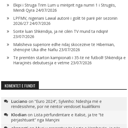
Ekipi i Struga Trim Lum u mirëprit nga numri 1 i Strugës,
Mendi Qyra
24/07/2026
LPFMV, nigeriani Lawal autorë i golit të parë për sezonin
2026/27
24/07/2026
Sonte luan Shkëndija, ja në cilën TV mund ta ndiqni!
23/07/2026
Malisheva superiore edhe ndaj skocezëve të Hibernian,
shënojnë Uka dhe Nafiu
23/07/2026
Të premtën starton kampionati i 35-të në futboll! Shkëndija e
Haraçinës debutuesja e vetme
23/07/2026
KOMENTET E FUNDIT
Luciano
on
“Euro 2024”, Sylvinho: Ndeshja më e
rëndësishme, por në nëntor vendoset kualifikimi
Klodian
on
Lista përfundimtare e Italisë, ja tre “të
përjashtuarit” nga Mançini