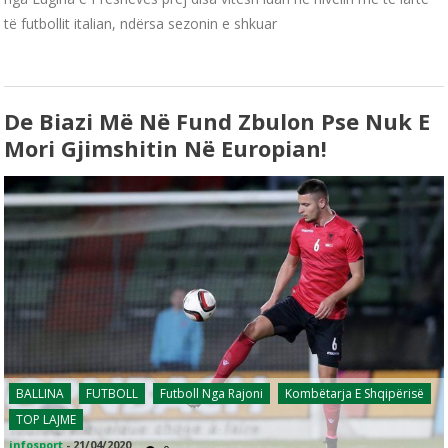
të futbollit italian, ndërsa sezonin e shkuar
De Biazi Më Në Fund Zbulon Pse Nuk E
Mori Gjimshitin Në Europian!
BALLINA
FUTBOLL
Futboll Nga Rajoni
Kombëtarja E Shqipërisë
TOP LAJME
infosport
-
21/04/2020