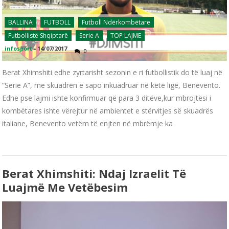
BALLINA
FUTBOLL
Futboll Ndërkombëtarë
Futbollistë Shqiptarë
Serie A
TOP LAJME
infosport
-
14/07/2017
0
Berat Xhimshiti edhe zyrtarisht sezonin e ri futbollistik do të luaj në
“Serie A”, me skuadrën e sapo inkuadruar në këtë ligë, Benevento.
Edhe pse lajmi ishte konfirmuar që para 3 ditëve,kur mbrojtësi i
kombëtares ishte vërejtur në ambientet e stërvitjes së skuadrës
italiane, Benevento vetëm të enjten në mbrëmje ka
Berat Xhimshiti: Ndaj Izraelit Të
Luajmë Me Vetëbesim