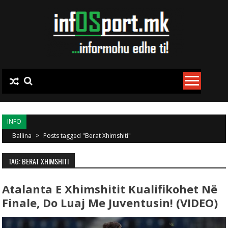
Skip to content
INFO
Ballina
>
Posts tagged "Berat Xhimshiti"
TAG: BERAT XHIMSHITI
Atalanta E Xhimshitit Kualifikohet Në
Finale, Do Luaj Me Juventusin! (VIDEO)