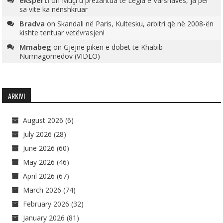
eksperti
on
Muçi u prezantua te Legia e Varshavës, ja për
sa vite ka nënshkruar
Bradva
on
Skandali në Paris, Kultesku, arbitri që në 2008-ën
kishte tentuar vetëvrasjen!
Mmabeg
on
Gjejnë pikën e dobët të Khabib
Nurmagomedov (VIDEO)
ARKIVI
August 2026
(6)
July 2026
(28)
June 2026
(60)
May 2026
(46)
April 2026
(67)
March 2026
(74)
February 2026
(32)
January 2026
(81)