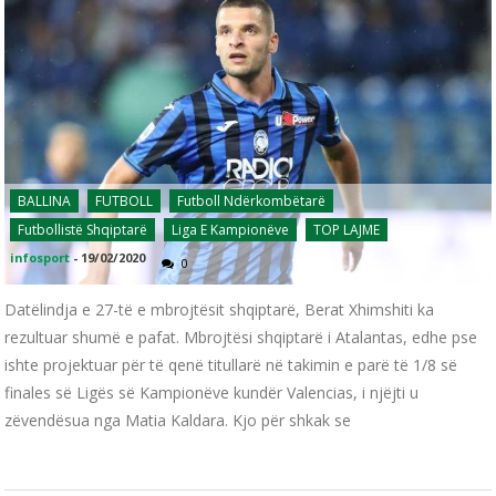
BALLINA
FUTBOLL
Futboll Ndërkombëtarë
Futbollistë Shqiptarë
Liga E Kampionëve
TOP LAJME
infosport
-
19/02/2020
0
Datëlindja e 27-të e mbrojtësit shqiptarë, Berat Xhimshiti ka
rezultuar shumë e pafat. Mbrojtësi shqiptarë i Atalantas, edhe pse
ishte projektuar për të qenë titullarë në takimin e parë të 1/8 së
finales së Ligës së Kampionëve kundër Valencias, i njëjti u
zëvendësua nga Matia Kaldara. Kjo për shkak se