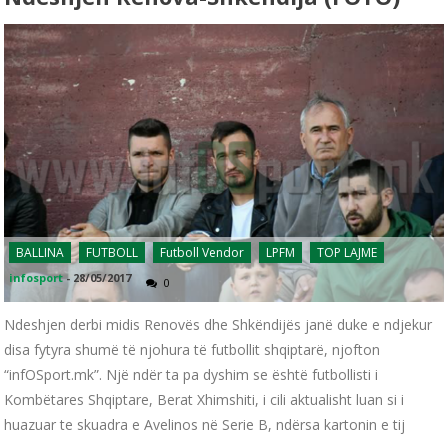
BALLINA
FUTBOLL
Futboll Vendor
LPFM
TOP LAJME
infosport
-
28/05/2017
0
Ndeshjen derbi midis Renovës dhe Shkëndijës janë duke e ndjekur
disa fytyra shumë të njohura të futbollit shqiptarë, njofton
“infOSport.mk”. Një ndër ta pa dyshim se është futbollisti i
Kombëtares Shqiptare, Berat Xhimshiti, i cili aktualisht luan si i
huazuar te skuadra e Avelinos në Serie B, ndërsa kartonin e tij