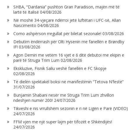
SHBA, “Dardania” pushton Gran Paradison, majën më të
lartë të Italisë
04/08/2026
Në moshë 34-vjeçare ndërroi jetë luftëtari i UFC-së, Allan
Nascimento
04/08/2026
Como ashpërson rregullat për biletat sezonale!
03/08/2026
Debutim ëndërrash për Olti Hysenin me fanellën e Brøndby
IF!
03/08/2026
Agon Demiri me vetëm 16 vjet e 6 ditë debutoi me ekipin e
parë të Struga Trim Lum
02/08/2026
Ekskluzive, Fisnik Saliu veshë fanellën e FC Skopje
02/08/2026
Të dielën spektakël boksi në manifestimin “Tetova N’festë”
31/07/2026
Bunjamin Shabani nesër me Struga Trim Lum zhvillon
ndeshjen numër 200!
24/07/2026
Tikveshi e nis vrrullshëm sezonin e ri në Ligën e Parë (VIDEO)
24/07/2026
FFM vjen me një super lajm për tifozët e Shkëndijës!
24/07/2026