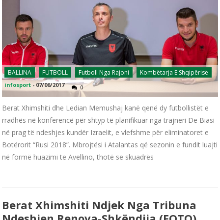
BALLINA
FUTBOLL
Futboll Nga Rajoni
Kombëtarja E Shqipërisë
infosport
-
07/06/2017
0
Berat Xhimshiti dhe Ledian Memushaj kanë qenë dy futbollistët e
rradhës në konferencë për shtyp të planifikuar nga trajneri De Biasi
në prag të ndeshjes kundër Izraelit, e vlefshme për eliminatoret e
Botërorit “Rusi 2018”. Mbrojtësi i Atalantas që sezonin e fundit luajti
në formë huazimi te Avellino, thotë se skuadrës
Berat Xhimshiti Ndjek Nga Tribuna
Ndeshjen Renova-Shkëndija (FOTO)