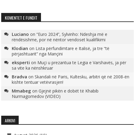
KOMENTET E FUNDIT
Luciano
on
“Euro 2024”, Sylvinho: Ndeshja më e
rëndësishme, por në nëntor vendoset kualifikimi
Klodian
on
Lista përfundimtare e Italisë, ja tre “të
përjashtuarit” nga Mançini
eksperti
on
Muçi u prezantua te Legia e Varshavës, ja për
sa vite ka nënshkruar
Bradva
on
Skandali në Paris, Kultesku, arbitri që në 2008-ën
kishte tentuar vetëvrasjen!
Mmabeg
on
Gjejnë pikën e dobët të Khabib
Nurmagomedov (VIDEO)
ARKIVI