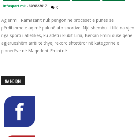
infosport.mk
-
30/05/2017
0
Agjërimi i Ramazanit nuk pengon në proceset e punës së
përditshme e aq më pak në ato sportive. Një shembull i tillë na vjen
nga sporti i atletikës, ku atleti i klubit Liria, Berkan Emini duke qenë
agjërueshëm arriti të thyej rekord shtetëror në kategorinë e
pionerëve në Maqedoni. Emini në
NA NDIQNI