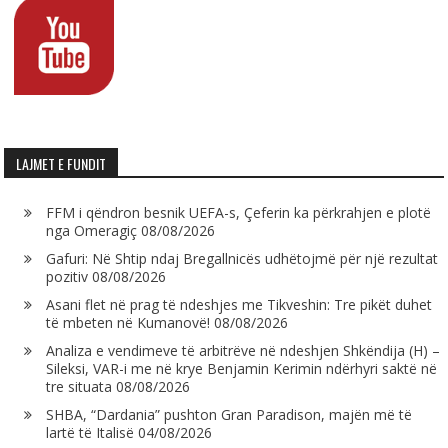
LAJMET E FUNDIT
FFM i qëndron besnik UEFA-s, Çeferin ka përkrahjen e plotë
nga Omeragiç
08/08/2026
Gafuri: Në Shtip ndaj Bregallnicës udhëtojmë për një rezultat
pozitiv
08/08/2026
Asani flet në prag të ndeshjes me Tikveshin: Tre pikët duhet
të mbeten në Kumanovë!
08/08/2026
Analiza e vendimeve të arbitrëve në ndeshjen Shkëndija (H) –
Sileksi, VAR-i me në krye Benjamin Kerimin ndërhyri saktë në
tre situata
08/08/2026
SHBA, “Dardania” pushton Gran Paradison, majën më të
lartë të Italisë
04/08/2026