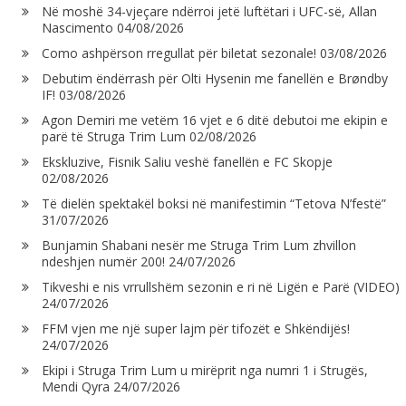
Në moshë 34-vjeçare ndërroi jetë luftëtari i UFC-së, Allan
Nascimento
04/08/2026
Como ashpërson rregullat për biletat sezonale!
03/08/2026
Debutim ëndërrash për Olti Hysenin me fanellën e Brøndby
IF!
03/08/2026
Agon Demiri me vetëm 16 vjet e 6 ditë debutoi me ekipin e
parë të Struga Trim Lum
02/08/2026
Ekskluzive, Fisnik Saliu veshë fanellën e FC Skopje
02/08/2026
Të dielën spektakël boksi në manifestimin “Tetova N’festë”
31/07/2026
Bunjamin Shabani nesër me Struga Trim Lum zhvillon
ndeshjen numër 200!
24/07/2026
Tikveshi e nis vrrullshëm sezonin e ri në Ligën e Parë (VIDEO)
24/07/2026
FFM vjen me një super lajm për tifozët e Shkëndijës!
24/07/2026
Ekipi i Struga Trim Lum u mirëprit nga numri 1 i Strugës,
Mendi Qyra
24/07/2026