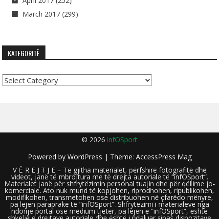
April 2017
(252)
March 2017
(299)
KATEGORITË
Kategoritë
© 2026
infOSport
Powered by
WordPress
| Theme:
AccessPress Mag
V Ë R E J T J E – Të gjitha materialet, përfshirë fotografitë dhe
videot, janë të mbrojtura me të drejta autoriale të “infOSport”.
Materialet janë për shfrytëzimin personal tuajin dhe për qëllime jo-
komerciale. Ato nuk mund të kopjohen, riprodhohen, ripublikohen,
modifikohen, transmetohen ose distribuohen në çfarëdo mënyre,
pa lejen paraprake të “infOSport”. Shfrytëzimi i materialeve nga
ndonjë portal ose medium tjetër, pa lejen e “infOSport”, është
shkelje e drejtave autoriale dhe është i ndaluar sipas dispozitave