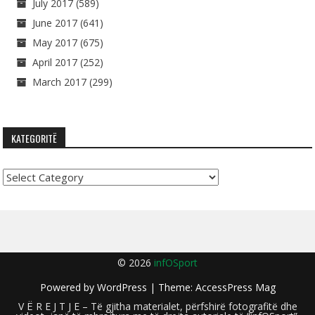
July 2017
(589)
June 2017
(641)
May 2017
(675)
April 2017
(252)
March 2017
(299)
KATEGORITË
Kategoritë
© 2026
infOSport
Powered by
WordPress
| Theme:
AccessPress Mag
V Ë R E J T J E – Të gjitha materialet, përfshirë fotografitë dhe