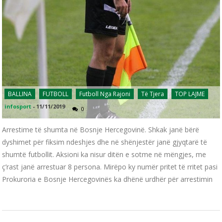
BALLINA
FUTBOLL
Futboll Nga Rajoni
Të Tjera
TOP LAJME
infosport
-
11/11/2019
0
Arrestime të shumta në Bosnje Hercegovinë. Shkak janë bërë
dyshimet për fiksim ndeshjes dhe në shënjestër janë gjyqtarë të
shumtë futbollit. Aksioni ka nisur ditën e sotme në mëngjes, me
ç’rast janë arrestuar 8 persona. Mirëpo ky numër pritet të rritet pasi
Prokuroria e Bosnje Hercegovinës ka dhënë urdhër për arrestimin