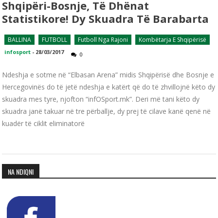
Shqipëri-Bosnje, Të Dhënat
Statistikore! Dy Skuadra Të Barabarta
BALLINA
FUTBOLL
Futboll Nga Rajoni
Kombëtarja E Shqipërisë
infosport
-
28/03/2017
0
Ndeshja e sotme në “Elbasan Arena” midis Shqipërisë dhe Bosnje e
Hercegovinës do të jetë ndeshja e katërt që do të zhvillojnë këto dy
skuadra mes tyre, njofton “infOSport.mk”. Deri më tani këto dy
skuadra janë takuar në tre përballje, dy prej të cilave kanë qenë në
kuadër të ciklit eliminatorë
NA NDIQNI