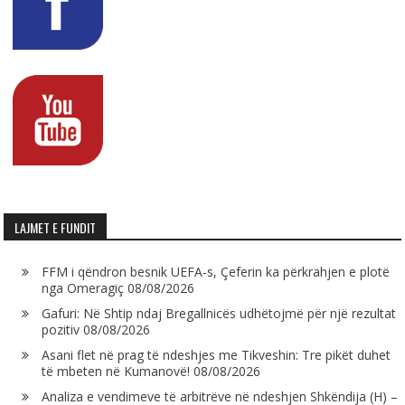
LAJMET E FUNDIT
FFM i qëndron besnik UEFA-s, Çeferin ka përkrahjen e plotë
nga Omeragiç
08/08/2026
Gafuri: Në Shtip ndaj Bregallnicës udhëtojmë për një rezultat
pozitiv
08/08/2026
Asani flet në prag të ndeshjes me Tikveshin: Tre pikët duhet
të mbeten në Kumanovë!
08/08/2026
Analiza e vendimeve të arbitrëve në ndeshjen Shkëndija (H) –