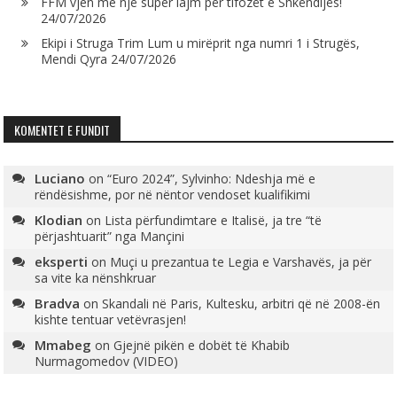
FFM vjen me një super lajm për tifozët e Shkëndijës!
24/07/2026
Ekipi i Struga Trim Lum u mirëprit nga numri 1 i Strugës,
Mendi Qyra
24/07/2026
KOMENTET E FUNDIT
Luciano
on
“Euro 2024”, Sylvinho: Ndeshja më e
rëndësishme, por në nëntor vendoset kualifikimi
Klodian
on
Lista përfundimtare e Italisë, ja tre “të
përjashtuarit” nga Mançini
eksperti
on
Muçi u prezantua te Legia e Varshavës, ja për
sa vite ka nënshkruar
Bradva
on
Skandali në Paris, Kultesku, arbitri që në 2008-ën
kishte tentuar vetëvrasjen!
Mmabeg
on
Gjejnë pikën e dobët të Khabib
Nurmagomedov (VIDEO)