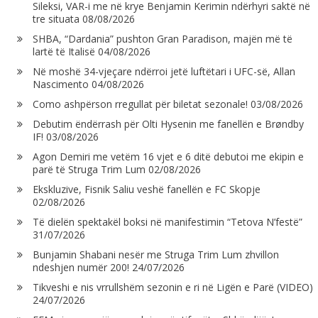
Sileksi, VAR-i me në krye Benjamin Kerimin ndërhyri saktë në
tre situata
08/08/2026
SHBA, “Dardania” pushton Gran Paradison, majën më të
lartë të Italisë
04/08/2026
Në moshë 34-vjeçare ndërroi jetë luftëtari i UFC-së, Allan
Nascimento
04/08/2026
Como ashpërson rregullat për biletat sezonale!
03/08/2026
Debutim ëndërrash për Olti Hysenin me fanellën e Brøndby
IF!
03/08/2026
Agon Demiri me vetëm 16 vjet e 6 ditë debutoi me ekipin e
parë të Struga Trim Lum
02/08/2026
Ekskluzive, Fisnik Saliu veshë fanellën e FC Skopje
02/08/2026
Të dielën spektakël boksi në manifestimin “Tetova N’festë”
31/07/2026
Bunjamin Shabani nesër me Struga Trim Lum zhvillon
ndeshjen numër 200!
24/07/2026
Tikveshi e nis vrrullshëm sezonin e ri në Ligën e Parë (VIDEO)
24/07/2026