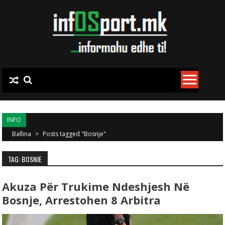
Skip to content
INFO
Ballina
>
Posts tagged "Bosnje"
TAG: BOSNJE
Akuza Për Trukime Ndeshjesh Në
Bosnje, Arrestohen 8 Arbitra