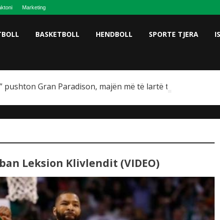
ktoni
Marketing
TBOLL
BASKETBOLL
HENDBOLL
SPORTE TJERA
I
 pushton Gran Paradison, majën më të lartë të Italisë
Mban Leksion Klivlendit (VIDEO)