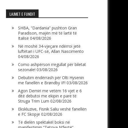
LAJMET E FUNDIT
SHBA, “Dardania” pushton Gran
Paradison, majën më të lartë të
Italisë
04/08/2026
Në moshë 34-vjeçare ndërroi jetë
luftëtari i UFC-së, Allan Nascimento
04/08/2026
Como ashpërson rregullat për biletat
sezonale!
03/08/2026
Debutim ëndërrash për Olti Hysenin
me fanellën e Brøndby IF!
03/08/2026
Agon Demiri me vetëm 16 vjet e 6
ditë debutoi me ekipin e parë të
Struga Trim Lum
02/08/2026
Ekskluzive, Fisnik Saliu veshë fanellën
e FC Skopje
02/08/2026
Të dielën spektakël boksi në
manifestimin “Tetova N’festë”