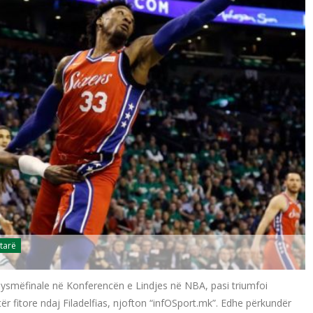
tarë
ysmëfinale në Konferencën e Lindjes në NBA, pasi triumfoi
ër fitore ndaj Filadelfias, njofton “infOSport.mk”. Edhe përkundër