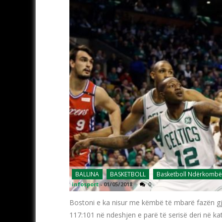
BALLINA
BASKETBOLL
Basketboll Ndërkombë
infosport
-
01/05/2018
0
Bostoni e ka nisur me këmbë të mbarë fazën gj
117:101 në ndeshjen e parë të serisë deri në kat