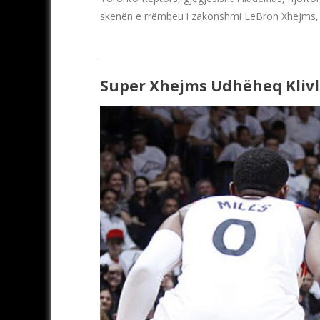
skenën e rrëmbeu i zakonshmi LeBron Xhejms,
Super Xhejms Udhëheq Klivle