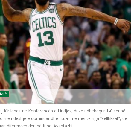
tarë
j Klivlendit në Konferencën e Lindjes, duke udhëhequr 1-0 serinë
 kjo një ndeshje e dominuar dhe fituar me meritë nga “selltiksat”, që
an diferencën deri në fund. Avantazhi