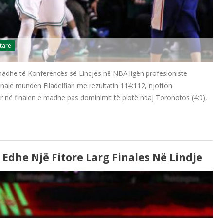
tarë
 madhe të Konferencës së Lindjes në NBA ligën profesioniste
finale mundën Filadelfian me rezultatin 114:112, njofton
kuar në finalen e madhe pas dominimit të plotë ndaj Toronotos (4:0),
Edhe Një Fitore Larg Finales Në Lindje