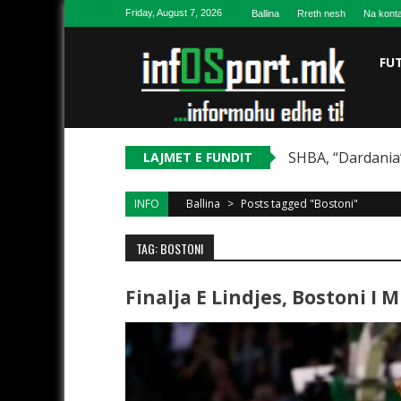
Skip to content
Friday, August 7, 2026
Ballina
Rreth nesh
Na konta
FU
SHBA, “Dardania”
LAJMET E FUNDIT
INFO
Ballina
>
Posts tagged "Bostoni"
TAG: BOSTONI
Finalja E Lindjes, Bostoni I 