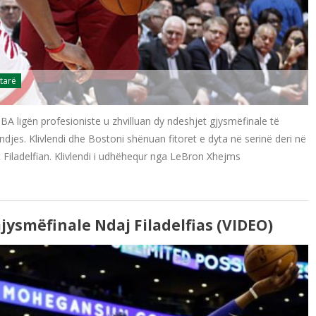
tarë
A ligën profesioniste u zhvilluan dy ndeshjet gjysmëfinale të
indjes. Klivlendi dhe Bostoni shënuan fitoret e dyta në serinë deri në
 Filadelfian. Klivlendi i udhëhequr nga LeBron Xhejms
Gjysmëfinale Ndaj Filadelfias (VIDEO)