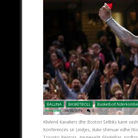
BALLINA
BASKETBOLL
Basketboll Ndërkombë
infosport
-
06/05/2018
0
Klivlend Kavaliers dhe Boston Selltiks kanë vaz
Konferencës së Lindjes, duke shënuar edhe fitor
Toronto Reptors, gjegjësisht Filadelfias, njofto