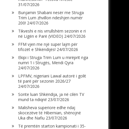
31/07/2026
Bunjamin Shabani nesër me Struga
Trim Lum zhvillon ndeshjen numër
200!
24/07/2026
Tikveshi e nis vrrullshëm sezonin e ri
në Ligën e Parë (VIDEO)
24/07/2026
FFM vjen me një super lajm për
tifozët e Shkëndijës!
24/07/2026
Ekipi i Struga Trim Lum u mirëprit nga
numri 1 i Strugës, Mendi Qyra
24/07/2026
LPFMV, nigeriani Lawal autorë i golit
të parë për sezonin 2026/27
24/07/2026
Sonte luan Shkëndija, ja në cilën TV
mund ta ndiqni!
23/07/2026
Malisheva superiore edhe ndaj
skocezëve të Hibernian, shënojnë
Uka dhe Nafiu
23/07/2026
Të premtën starton kampionati i 35-