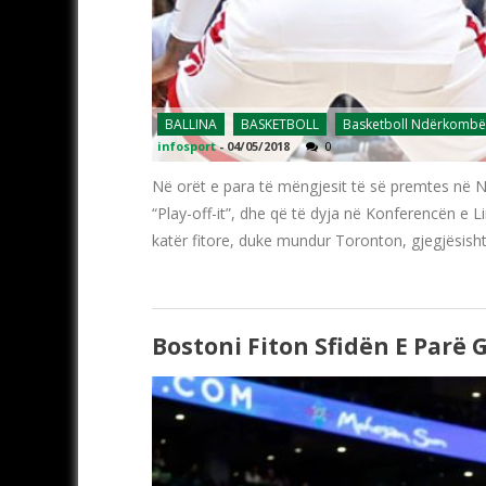
BALLINA
BASKETBOLL
Basketboll Ndërkombë
infosport
-
04/05/2018
0
Në orët e para të mëngjesit të së premtes në NB
“Play-off-it”, dhe që të dyja në Konferencën e L
katër fitore, duke mundur Toronton, gjegjësisht
Bostoni Fiton Sfidën E Parë 