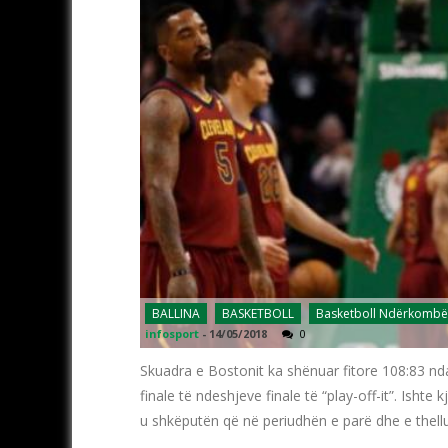
BALLINA
BASKETBOLL
Basketboll Ndërkombë
infosport
-
14/05/2018
0
Skuadra e Bostonit ka shënuar fitore 108:83 nda
finale të ndeshjeve finale të “play-off-it”. Ishte
u shkëputën që në periudhën e parë dhe e thellu