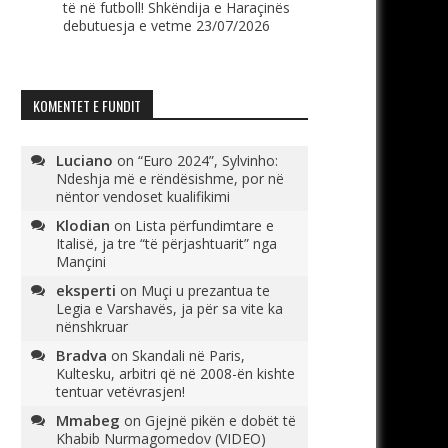
të në futboll! Shkëndija e Haraçinës
debutuesja e vetme
23/07/2026
KOMENTET E FUNDIT
Luciano
on
“Euro 2024”, Sylvinho:
Ndeshja më e rëndësishme, por në
nëntor vendoset kualifikimi
Klodian
on
Lista përfundimtare e
Italisë, ja tre “të përjashtuarit” nga
Mançini
eksperti
on
Muçi u prezantua te
Legia e Varshavës, ja për sa vite ka
nënshkruar
Bradva
on
Skandali në Paris,
Kultesku, arbitri që në 2008-ën kishte
tentuar vetëvrasjen!
Mmabeg
on
Gjejnë pikën e dobët të
Khabib Nurmagomedov (VIDEO)