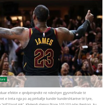
tarë
hduar efektin e qindpërqindtë në ndeshjen gjysmëfinale të
et e treta nga po aq përballje kundër kundërshtarëve të tyre,
n “infOSport.mk”. Klivlendi shënoi fitore 105:103 ndaj Reptors, ku