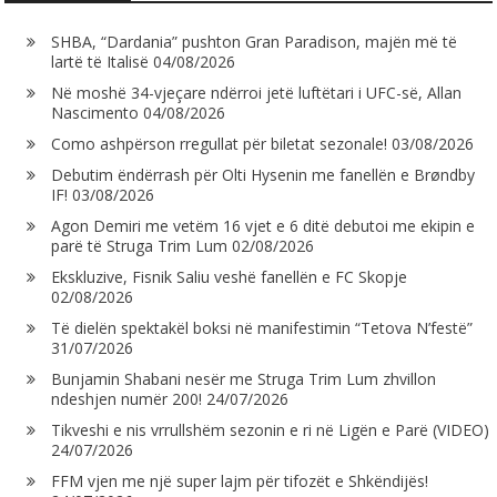
SHBA, “Dardania” pushton Gran Paradison, majën më të
lartë të Italisë
04/08/2026
Në moshë 34-vjeçare ndërroi jetë luftëtari i UFC-së, Allan
Nascimento
04/08/2026
Como ashpërson rregullat për biletat sezonale!
03/08/2026
Debutim ëndërrash për Olti Hysenin me fanellën e Brøndby
IF!
03/08/2026
Agon Demiri me vetëm 16 vjet e 6 ditë debutoi me ekipin e
parë të Struga Trim Lum
02/08/2026
Ekskluzive, Fisnik Saliu veshë fanellën e FC Skopje
02/08/2026
Të dielën spektakël boksi në manifestimin “Tetova N’festë”
31/07/2026
Bunjamin Shabani nesër me Struga Trim Lum zhvillon
ndeshjen numër 200!
24/07/2026
Tikveshi e nis vrrullshëm sezonin e ri në Ligën e Parë (VIDEO)
24/07/2026
FFM vjen me një super lajm për tifozët e Shkëndijës!