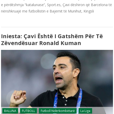
e përditshmja “katalunase”, Sport.es, Çavi dëshiron që Barcelona të
nënshkruajë me futbollistin e Bajernit të Munihut, Kingsli
Iniesta: Çavi Është I Gatshëm Për Të
Zëvendësuar Ronald Kuman
BALLINA
FUTBOLL
Futboll Ndërkombëtarë
La Liga