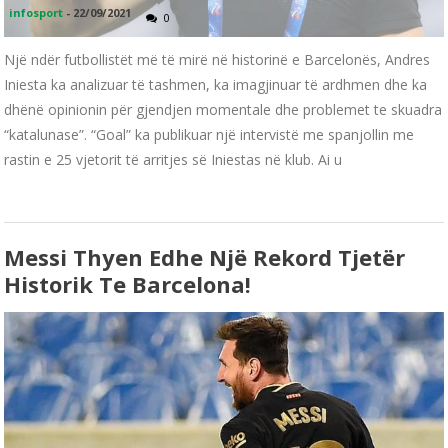
infosport
-
22/09/2021
0
Një ndër futbollistët më të mirë në historinë e Barcelonës, Andres
Iniesta ka analizuar të tashmen, ka imagjinuar të ardhmen dhe ka
dhënë opinionin për gjendjen momentale dhe problemet te skuadra
“katalunase”. “Goal” ka publikuar një intervistë me spanjollin me
rastin e 25 vjetorit të arritjes së Iniestas në klub. Ai u
Messi Thyen Edhe Një Rekord Tjetër
Historik Te Barcelona!