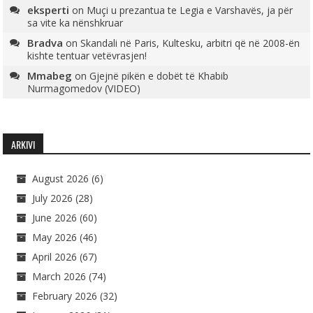
eksperti
on
Muçi u prezantua te Legia e Varshavës, ja për
sa vite ka nënshkruar
Bradva
on
Skandali në Paris, Kultesku, arbitri që në 2008-ën
kishte tentuar vetëvrasjen!
Mmabeg
on
Gjejnë pikën e dobët të Khabib
Nurmagomedov (VIDEO)
ARKIVI
August 2026
(6)
July 2026
(28)
June 2026
(60)
May 2026
(46)
April 2026
(67)
March 2026
(74)
February 2026
(32)