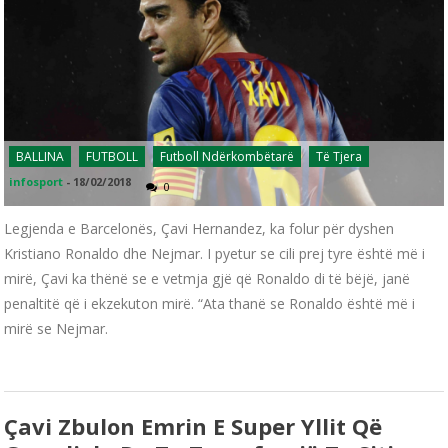
BALLINA
FUTBOLL
Futboll Ndërkombëtarë
Të Tjera
infosport
-
18/02/2018
0
Legjenda e Barcelonës, Çavi Hernandez, ka folur për dyshen
Kristiano Ronaldo dhe Nejmar. I pyetur se cili prej tyre është më i
mirë, Çavi ka thënë se e vetmja gjë që Ronaldo di të bëjë, janë
penaltitë që i ekzekuton mirë. “Ata thanë se Ronaldo është më i
mirë se Nejmar.
Çavi Zbulon Emrin E Super Yllit Që