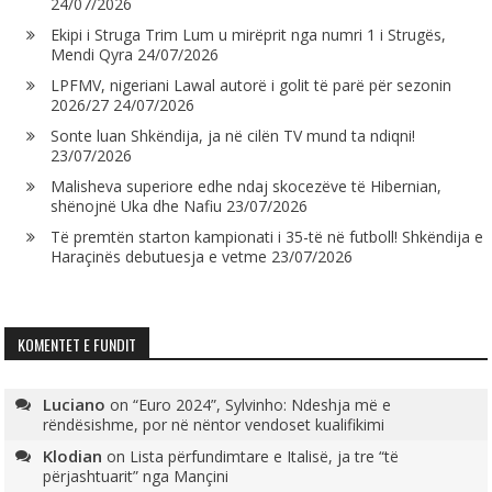
24/07/2026
Ekipi i Struga Trim Lum u mirëprit nga numri 1 i Strugës,
Mendi Qyra
24/07/2026
LPFMV, nigeriani Lawal autorë i golit të parë për sezonin
2026/27
24/07/2026
Sonte luan Shkëndija, ja në cilën TV mund ta ndiqni!
23/07/2026
Malisheva superiore edhe ndaj skocezëve të Hibernian,
shënojnë Uka dhe Nafiu
23/07/2026
Të premtën starton kampionati i 35-të në futboll! Shkëndija e
Haraçinës debutuesja e vetme
23/07/2026
KOMENTET E FUNDIT
Luciano
on
“Euro 2024”, Sylvinho: Ndeshja më e
rëndësishme, por në nëntor vendoset kualifikimi
Klodian
on
Lista përfundimtare e Italisë, ja tre “të
përjashtuarit” nga Mançini