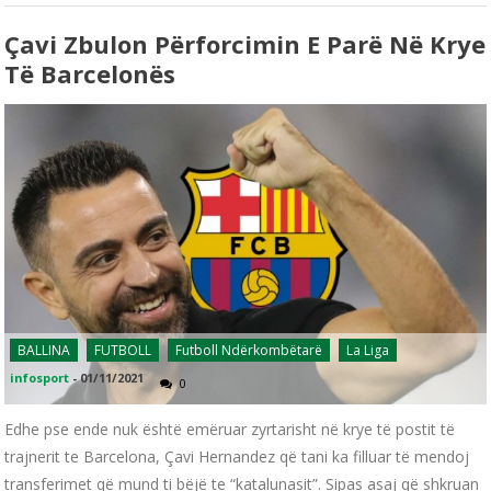
Çavi Zbulon Përforcimin E Parë Në Krye
Të Barcelonës
BALLINA
FUTBOLL
Futboll Ndërkombëtarë
La Liga
infosport
-
01/11/2021
0
Edhe pse ende nuk është emëruar zyrtarisht në krye të postit të
trajnerit te Barcelona, Çavi Hernandez që tani ka filluar të mendoj
transferimet që mund ti bëjë te “katalunasit”. Sipas asaj që shkruan