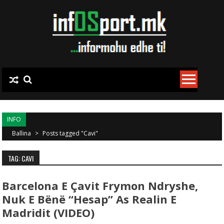
Skip to content
INFO
Ballina
>
Posts tagged "Cavi"
TAG: CAVI
Barcelona E Çavit Frymon Ndryshe,
Nuk E Bënë “hesap” As Realin E
Madridit (VIDEO)