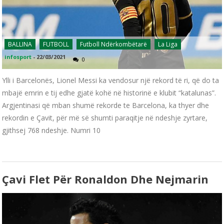
BALLINA
FUTBOLL
Futboll Ndërkombëtarë
La Liga
infosport
-
22/03/2021
0
Ylli i Barcelonës, Lionel Messi ka vendosur një rekord të ri, që do ta
mbajë emrin e tij edhe gjatë kohë në historinë e klubit “katalunas”.
Argjentinasi që mban shumë rekorde te Barcelona, ka thyer dhe
rekordin e Çavit, për më së shumti paraqitje në ndeshje zyrtare,
gjithsej 768 ndeshje. Numri 10
Çavi Flet Për Ronaldon Dhe Nejmarin