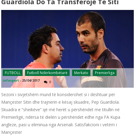
Guardiola Do Ta Transferojë Te Siti
FUTBOLL
Futboll Ndërkombëtarë
Merkato
Premierliga
infosport
-
25/04/2017
0
Sezoni i sivjetshëm mund të konsiderohet si i dështuar për
Mançester Sitin dhe trajnerin e kësaj skuadre, Pep Guardiola.
Skuadra e “sheikëve” që më herët u përshëndet me titullin në
Premierligë, ndërsa të dielën u përshëndet edhe nga FA Kupa
angleze, pasi u eliminua nga Arsenali. Satisfakcioni i vetëm i
Mançester