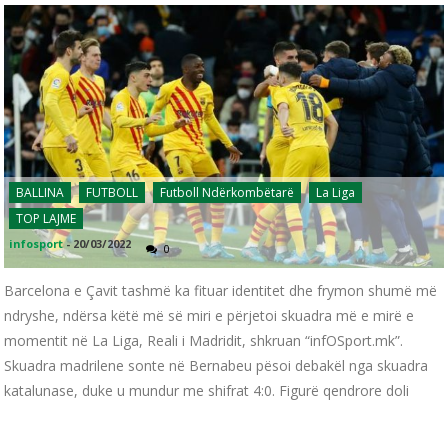
BALLINA
FUTBOLL
Futboll Ndërkombëtarë
La Liga
TOP LAJME
infosport
-
20/03/2022
0
Barcelona e Çavit tashmë ka fituar identitet dhe frymon shumë më
ndryshe, ndërsa këtë më së miri e përjetoi skuadra më e mirë e
momentit në La Liga, Reali i Madridit, shkruan “infOSport.mk”.
Skuadra madrilene sonte në Bernabeu pësoi debakël nga skuadra
katalunase, duke u mundur me shifrat 4:0. Figurë qendrore doli