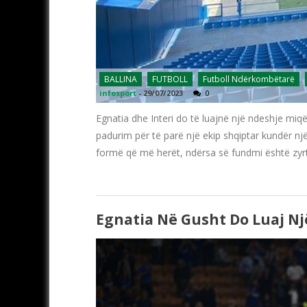
BALLINA
FUTBOLL
Futboll Ndërkombëtarë
infosport
-
29/07/2023
0
Egnatia dhe Interi do të luajnë një ndeshje mi
padurim për të parë një ekip shqiptar kundër nj
formë që më herët, ndërsa së fundmi është zyr
Egnatia Në Gusht Do Luaj Nj