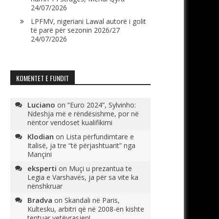
24/07/2026
LPFMV, nigeriani Lawal autorë i golit
të parë për sezonin 2026/27
24/07/2026
KOMENTET E FUNDIT
Luciano
on
“Euro 2024”, Sylvinho:
Ndeshja më e rëndësishme, por në
nëntor vendoset kualifikimi
Klodian
on
Lista përfundimtare e
Italisë, ja tre “të përjashtuarit” nga
Mançini
eksperti
on
Muçi u prezantua te
Legia e Varshavës, ja për sa vite ka
nënshkruar
Bradva
on
Skandali në Paris,
Kultesku, arbitri që në 2008-ën kishte
tentuar vetëvrasjen!