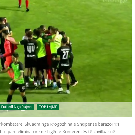
Futboll Nga Rajoni
TOP LAJME
rkombëtare. Skuadra nga Rrogozhina e Shqipërisë barazoi 1:1
t të parë eliminatorë në Ligën e Konferencës të zhvilluar në