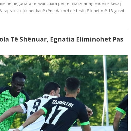
 janë në negociata të avancuara për të finalizuar agjendën e kësaj
i. Paraprakisht klubet kanë rënë dakord që testi të luhet më 13 gusht
la Të Shënuar, Egnatia Eliminohet Pas