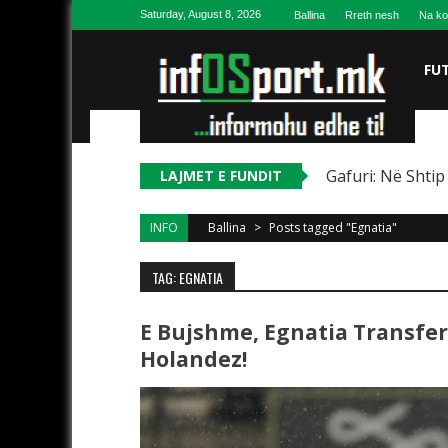
Skip to content
Saturday, August 8, 2026
Ballina
Rreth nesh
Na ko
FU
Gafuri: Në Shtip
LAJMET E FUNDIT
INFO
Ballina
>
Posts tagged "Egnatia"
TAG: EGNATIA
E Bujshme, Egnatia Transfero
Holandez!