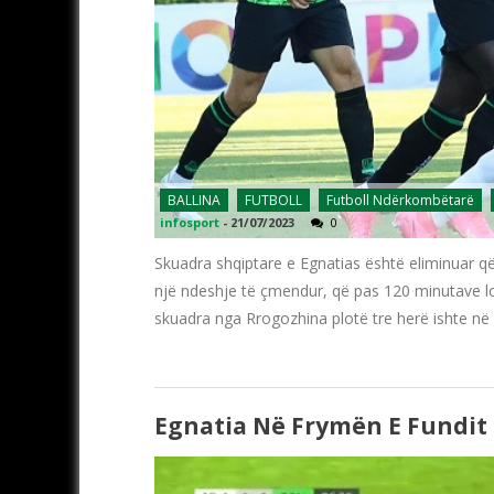
BALLINA
FUTBOLL
Futboll Ndërkombëtarë
infosport
-
21/07/2023
0
Skuadra shqiptare e Egnatias është eliminuar q
një ndeshje të çmendur, që pas 120 minutave loj
skuadra nga Rrogozhina plotë tre herë ishte në
Egnatia Në Frymën E Fundit