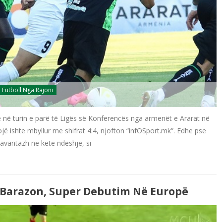
Futboll Nga Rajoni
ë në turin e parë të Ligës së Konferencës nga armenët e Ararat në
ë ishte mbyllur me shifrat 4:4, njofton “infOSport.mk”. Edhe pse
 avantazh në këtë ndeshje, si
 Barazon, Super Debutim Në Europë