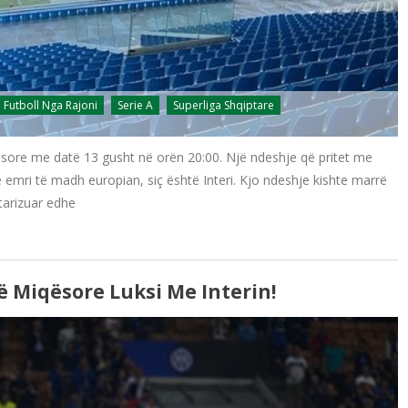
Futboll Nga Rajoni
Serie A
Superliga Shqiptare
qësore me datë 13 gusht në orën 20:00. Një ndeshje që pritet me
ë emri të madh europian, siç është Interi. Kjo ndeshje kishte marrë
tarizuar edhe
ë Miqësore Luksi Me Interin!