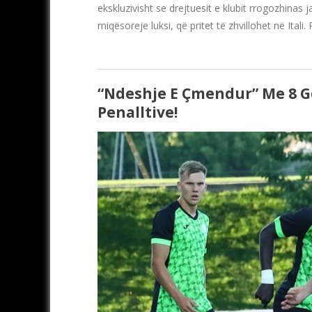
ekskluzivisht se drejtuesit e klubit rrogozhinas
miqësoreje luksi, që pritet të zhvillohet në Ital
“Ndeshje E Çmendur” Me 8 Go
Penalltive!