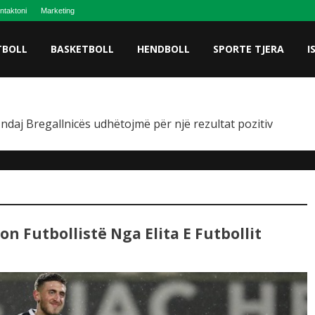
ntaktoni
Marketing
TBOLL
BASKETBOLL
HENDBOLL
SPORTE TJERA
I
 ndaj Bregallnicës udhëtojmë për një rezultat pozitiv
n Futbollistë Nga Elita E Futbollit