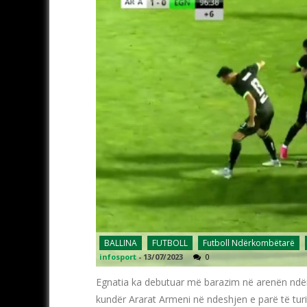
BALLINA
FUTBOLL
Futboll Ndërkombëtarë
infosport
-
13/07/2023
0
Egnatia ka debutuar më barazim në arenën ndë
kundër Ararat Armeni në ndeshjen e parë të turi