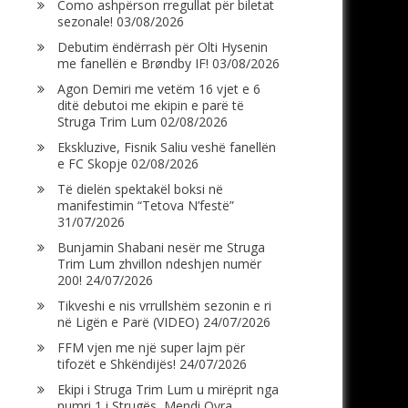
Como ashpërson rregullat për biletat
sezonale!
03/08/2026
Debutim ëndërrash për Olti Hysenin
me fanellën e Brøndby IF!
03/08/2026
Agon Demiri me vetëm 16 vjet e 6
ditë debutoi me ekipin e parë të
Struga Trim Lum
02/08/2026
Ekskluzive, Fisnik Saliu veshë fanellën
e FC Skopje
02/08/2026
Të dielën spektakël boksi në
manifestimin “Tetova N’festë”
31/07/2026
Bunjamin Shabani nesër me Struga
Trim Lum zhvillon ndeshjen numër
200!
24/07/2026
Tikveshi e nis vrrullshëm sezonin e ri
në Ligën e Parë (VIDEO)
24/07/2026
FFM vjen me një super lajm për
tifozët e Shkëndijës!
24/07/2026
Ekipi i Struga Trim Lum u mirëprit nga
numri 1 i Strugës, Mendi Qyra