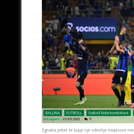
BALLINA
FUTBOLL
Futboll Ndërkombëtarë
infosport
-
21/07/2023
0
Egnatia pritet të luajë një ndeshje miqësore m