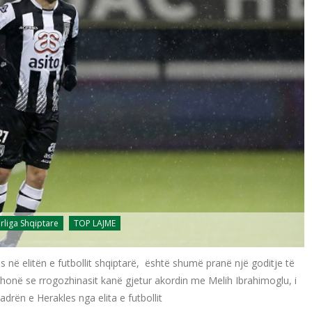
rliga Shqiptare
TOP LAJME
 në elitën e futbollit shqiptarë, është shumë pranë një goditje të
thonë se rrogozhinasit kanë gjetur akordin me Melih Ibrahimoglu, i
adrën e Herakles nga elita e futbollit