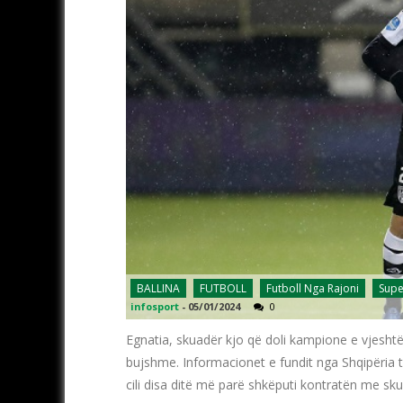
BALLINA
FUTBOLL
Futboll Nga Rajoni
Supe
infosport
-
05/01/2024
0
Egnatia, skuadër kjo që doli kampione e vjeshtës
bujshme. Informacionet e fundit nga Shqipëria 
cili disa ditë më parë shkëputi kontratën me sku