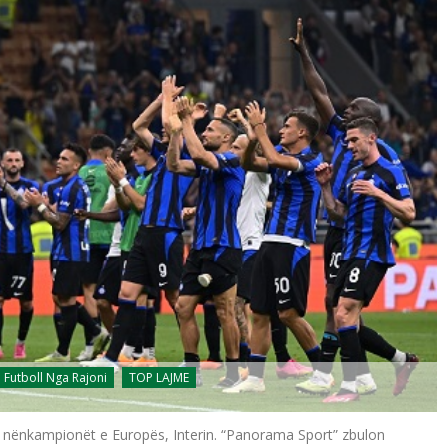
Futboll Nga Rajoni
TOP LAJME
e nënkampionët e Europës, Interin. “Panorama Sport” zbulon