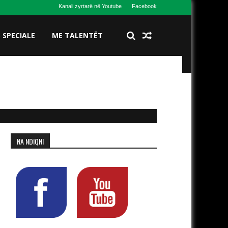
Kanali zyrtarë në Youtube
Facebook
S SPECIALE
ME TALENTËT
NA NDIQNI