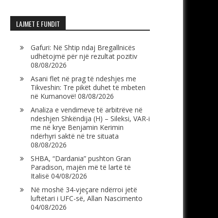
LAJMET E FUNDIT
Gafuri: Në Shtip ndaj Bregallnicës
udhëtojmë për një rezultat pozitiv
08/08/2026
Asani flet në prag të ndeshjes me
Tikveshin: Tre pikët duhet të mbeten
në Kumanovë!
08/08/2026
Analiza e vendimeve të arbitrëve në
ndeshjen Shkëndija (H) – Sileksi, VAR-i
me në krye Benjamin Kerimin
ndërhyri saktë në tre situata
08/08/2026
SHBA, “Dardania” pushton Gran
Paradison, majën më të lartë të
Italisë
04/08/2026
Në moshë 34-vjeçare ndërroi jetë
luftëtari i UFC-së, Allan Nascimento
04/08/2026