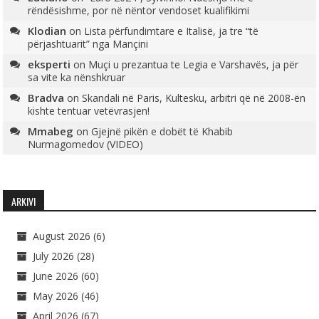
rëndësishme, por në nëntor vendoset kualifikimi
Klodian
on
Lista përfundimtare e Italisë, ja tre “të
përjashtuarit” nga Mançini
eksperti
on
Muçi u prezantua te Legia e Varshavës, ja për
sa vite ka nënshkruar
Bradva
on
Skandali në Paris, Kultesku, arbitri që në 2008-ën
kishte tentuar vetëvrasjen!
Mmabeg
on
Gjejnë pikën e dobët të Khabib
Nurmagomedov (VIDEO)
ARKIVI
August 2026
(6)
July 2026
(28)
June 2026
(60)
May 2026
(46)
April 2026
(67)