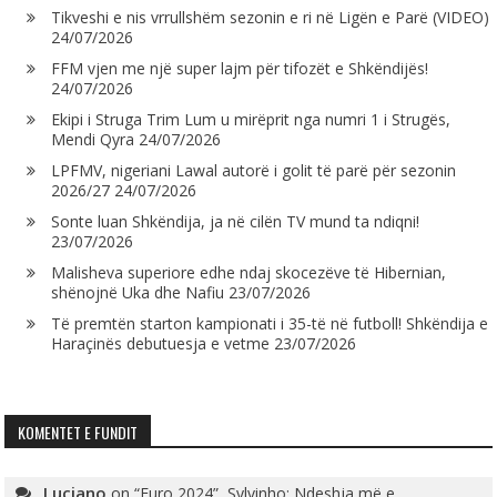
Tikveshi e nis vrrullshëm sezonin e ri në Ligën e Parë (VIDEO)
24/07/2026
FFM vjen me një super lajm për tifozët e Shkëndijës!
24/07/2026
Ekipi i Struga Trim Lum u mirëprit nga numri 1 i Strugës,
Mendi Qyra
24/07/2026
LPFMV, nigeriani Lawal autorë i golit të parë për sezonin
2026/27
24/07/2026
Sonte luan Shkëndija, ja në cilën TV mund ta ndiqni!
23/07/2026
Malisheva superiore edhe ndaj skocezëve të Hibernian,
shënojnë Uka dhe Nafiu
23/07/2026
Të premtën starton kampionati i 35-të në futboll! Shkëndija e
Haraçinës debutuesja e vetme
23/07/2026
KOMENTET E FUNDIT
Luciano
on
“Euro 2024”, Sylvinho: Ndeshja më e