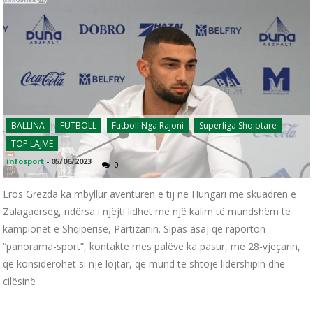
BALLINA
FUTBOLL
Futboll Nga Rajoni
Superliga Shqiptare
TOP LAJME
infosport
-
05/06/2023
0
Eros Grezda ka mbyllur aventurën e tij në Hungari me skuadrën e
Zalagaerseg, ndërsa i njëjti lidhet me një kalim të mundshëm te
kampionët e Shqipërisë, Partizanin. Sipas asaj që raporton
“panorama-sport”, kontakte mes palëve ka pasur, me 28-vjeçarin,
që konsiderohet si një lojtar, që mund të shtojë lidershipin dhe
cilësinë