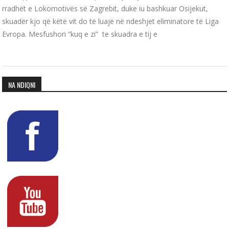
rradhët e Lokomotivës së Zagrebit, duke iu bashkuar Osijekut,
skuadër kjo që këtë vit do të luajë në ndeshjet eliminatore të Liga
Evropa. Mesfushori “kuq e zi” te skuadra e tij e
NA NDIQNI