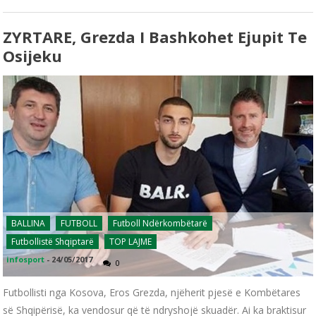
ZYRTARE, Grezda I Bashkohet Ejupit Te
Osijeku
BALLINA
FUTBOLL
Futboll Ndërkombëtarë
Futbollistë Shqiptarë
TOP LAJME
infosport
-
24/05/2017
0
Futbollisti nga Kosova, Eros Grezda, njëherit pjesë e Kombëtares
së Shqipërisë, ka vendosur që të ndryshojë skuadër. Ai ka braktisur