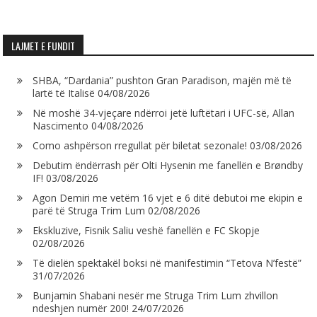
LAJMET E FUNDIT
SHBA, “Dardania” pushton Gran Paradison, majën më të
lartë të Italisë
04/08/2026
Në moshë 34-vjeçare ndërroi jetë luftëtari i UFC-së, Allan
Nascimento
04/08/2026
Como ashpërson rregullat për biletat sezonale!
03/08/2026
Debutim ëndërrash për Olti Hysenin me fanellën e Brøndby
IF!
03/08/2026
Agon Demiri me vetëm 16 vjet e 6 ditë debutoi me ekipin e
parë të Struga Trim Lum
02/08/2026
Ekskluzive, Fisnik Saliu veshë fanellën e FC Skopje
02/08/2026
Të dielën spektakël boksi në manifestimin “Tetova N’festë”
31/07/2026
Bunjamin Shabani nesër me Struga Trim Lum zhvillon
ndeshjen numër 200!
24/07/2026