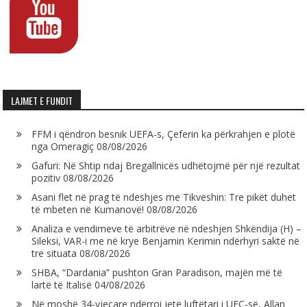
LAJMET E FUNDIT
FFM i qëndron besnik UEFA-s, Çeferin ka përkrahjen e plotë
nga Omeragiç
08/08/2026
Gafuri: Në Shtip ndaj Bregallnicës udhëtojmë për një rezultat
pozitiv
08/08/2026
Asani flet në prag të ndeshjes me Tikveshin: Tre pikët duhet
të mbeten në Kumanovë!
08/08/2026
Analiza e vendimeve të arbitrëve në ndeshjen Shkëndija (H) –
Sileksi, VAR-i me në krye Benjamin Kerimin ndërhyri saktë në
tre situata
08/08/2026
SHBA, “Dardania” pushton Gran Paradison, majën më të
lartë të Italisë
04/08/2026
Në moshë 34-vjeçare ndërroi jetë luftëtari i UFC-së, Allan