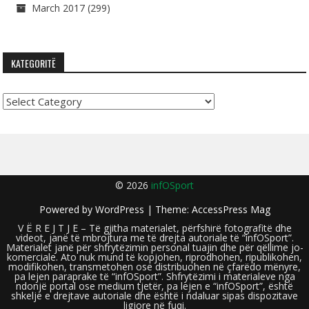
March 2017
(299)
KATEGORITË
Kategoritë
© 2026
infOSport
Powered by
WordPress
| Theme:
AccessPress Mag
V Ë R E J T J E – Të gjitha materialet, përfshirë fotografitë dhe
videot, janë të mbrojtura me të drejta autoriale të “infOSport”.
Materialet janë për shfrytëzimin personal tuajin dhe për qëllime jo-
komerciale. Ato nuk mund të kopjohen, riprodhohen, ripublikohen,
modifikohen, transmetohen ose distribuohen në çfarëdo mënyre,
pa lejen paraprake të “infOSport”. Shfrytëzimi i materialeve nga
ndonjë portal ose medium tjetër, pa lejen e “infOSport”, është
shkelje e drejtave autoriale dhe është i ndaluar sipas dispozitave
ligjore në fuqi.