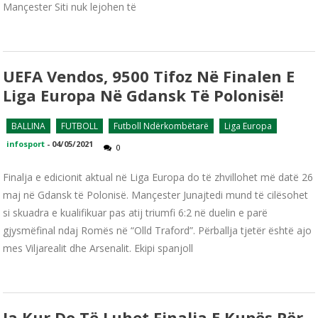
Mançester Siti nuk lejohen të
UEFA Vendos, 9500 Tifoz Në Finalen E
Liga Europa Në Gdansk Të Polonisë!
BALLINA
FUTBOLL
Futboll Ndërkombëtarë
Liga Europa
infosport
-
04/05/2021
0
Finalja e edicionit aktual në Liga Europa do të zhvillohet më datë 26
maj në Gdansk të Polonisë. Mançester Junajtedi mund të cilësohet
si skuadra e kualifikuar pas atij triumfi 6:2 në duelin e parë
gjysmëfinal ndaj Romës në “Olld Traford”. Përballja tjetër është ajo
mes Viljarealit dhe Arsenalit. Ekipi spanjoll
Ja Kur Do Të Luhet Finalja E Kupës Për