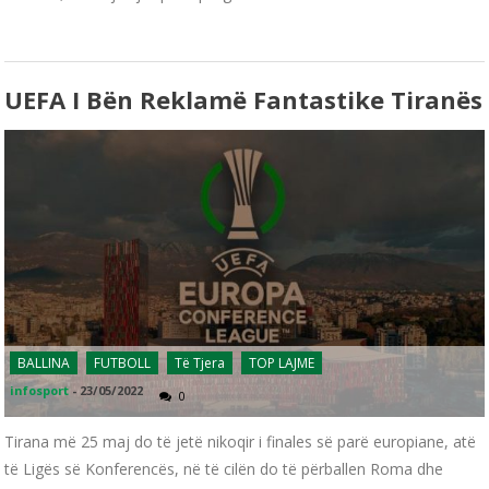
UEFA I Bën Reklamë Fantastike Tiranës
BALLINA
FUTBOLL
Të Tjera
TOP LAJME
infosport
-
23/05/2022
0
Tirana më 25 maj do të jetë nikoqir i finales së parë europiane, atë
të Ligës së Konferencës, në të cilën do të përballen Roma dhe