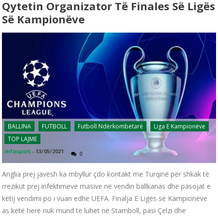
Qytetin Organizator Të Finales Së Ligës
Së Kampionëve
BALLINA
FUTBOLL
Futboll Ndërkombëtarë
Liga E Kampionëve
TOP LAJME
infosport
-
13/05/2021
0
Anglia prej javësh ka mbyllur çdo kontakt me Turqinë për shkak të
rrezikut prej infektimeve masive në vendin ballkanas dhe pasojat e
këtij vendimi po i vuan edhe UEFA. Finalja E Ligës së Kampionëve
as këtë herë nuk mund të luhet në Stamboll, pasi Çelzi dhe