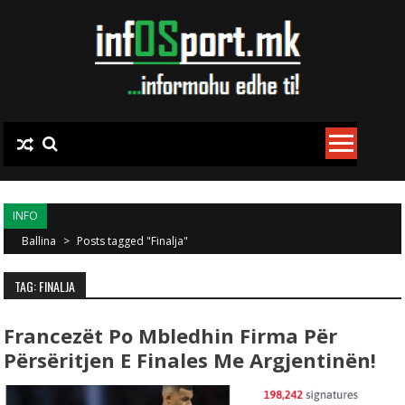
Skip to content
INFO
Ballina
>
Posts tagged "Finalja"
TAG: FINALJA
Francezët Po Mbledhin Firma Për
Përsëritjen E Finales Me Argjentinën!