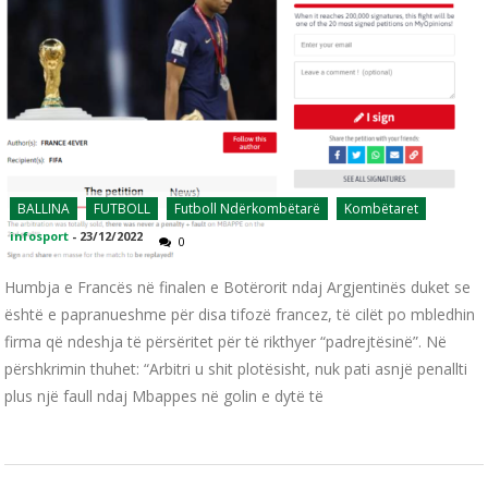
BALLINA
FUTBOLL
Futboll Ndërkombëtarë
Kombëtaret
infosport
-
23/12/2022
0
Humbja e Francës në finalen e Botërorit ndaj Argjentinës duket se
është e papranueshme për disa tifozë francez, të cilët po mbledhin
firma që ndeshja të përsëritet për të rikthyer “padrejtësinë”. Në
përshkrimin thuhet: “Arbitri u shit plotësisht, nuk pati asnjë penallti
plus një faull ndaj Mbappes në golin e dytë të