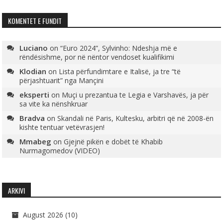
KOMENTET E FUNDIT
Luciano
on
“Euro 2024”, Sylvinho: Ndeshja më e
rëndësishme, por në nëntor vendoset kualifikimi
Klodian
on
Lista përfundimtare e Italisë, ja tre “të
përjashtuarit” nga Mançini
eksperti
on
Muçi u prezantua te Legia e Varshavës, ja për
sa vite ka nënshkruar
Bradva
on
Skandali në Paris, Kultesku, arbitri që në 2008-ën
kishte tentuar vetëvrasjen!
Mmabeg
on
Gjejnë pikën e dobët të Khabib
Nurmagomedov (VIDEO)
ARKIVI
August 2026
(10)