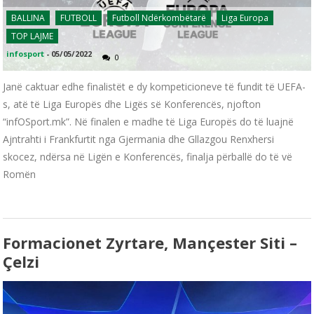
BALLINA
FUTBOLL
Futboll Ndërkombëtarë
Liga Europa
TOP LAJME
infosport
-
05/05/2022
0
Janë caktuar edhe finalistët e dy kompeticioneve të fundit të UEFA-
s, atë të Liga Europës dhe Ligës së Konferencës, njofton
“infOSport.mk”. Në finalen e madhe të Liga Europës do të luajnë
Ajntrahti i Frankfurtit nga Gjermania dhe Gllazgou Renxhersi
skocez, ndërsa në Ligën e Konferencës, finalja përballë do të vë
Romën
Formacionet Zyrtare, Mançester Siti –
Çelzi