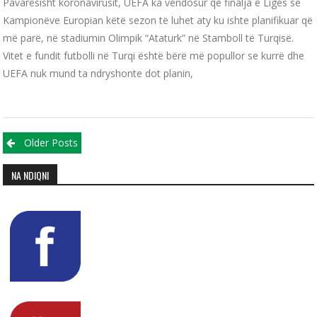
Pavarësisht koronavirusit, UEFA ka vendosur që finalja e Ligës së
Kampionëve Europian këtë sezon të luhet aty ku ishte planifikuar që
më parë, në stadiumin Olimpik “Ataturk” në Stamboll të Turqisë.
Vitet e fundit futbolli në Turqi është bërë më popullor se kurrë dhe
UEFA nuk mund ta ndryshonte dot planin,
Posts navigation
Older Posts
NA NDIQNI