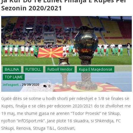
Sezonin 2020/2021
BALLINA
FUTBOLL
Futboll Vendor
Kupa E Maqedonisë
TOP LAJME
infosport
-
29/09/2020
0
Gjatë ditës së sotme u hodh shorti për ndeshjet e 1/8 së finales së
Kupës, finalja e së cilës për edicionin 2020/2021 do të zhvillohet me
19 maj, me shumë gjasa në arenën “Todor Proeski” në Shkup,
njofton “infOSport.mk”. Janë plotë 16 skuadra, si Shkëndija, FC
Shkupi, Renova, Struga T&L, Gostivari,