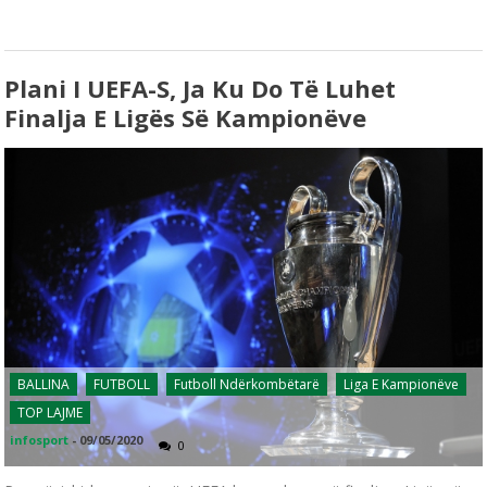
Plani I UEFA-S, Ja Ku Do Të Luhet
Finalja E Ligës Së Kampionëve
BALLINA
FUTBOLL
Futboll Ndërkombëtarë
Liga E Kampionëve
TOP LAJME
infosport
-
09/05/2020
0