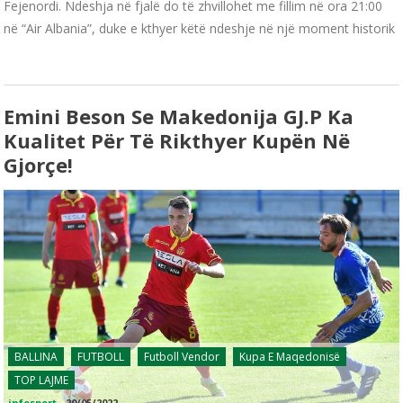
Fejenordi. Ndeshja në fjalë do të zhvillohet me fillim në ora 21:00
në “Air Albania”, duke e kthyer këtë ndeshje në një moment historik
Emini Beson Se Makedonija GJ.P Ka
Kualitet Për Të Rikthyer Kupën Në
Gjorçe!
BALLINA
FUTBOLL
Futboll Vendor
Kupa E Maqedonisë
TOP LAJME
infosport
-
20/05/2022