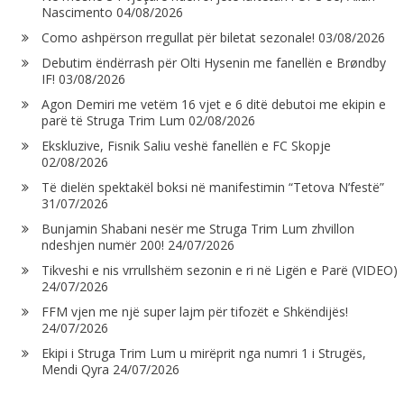
Nascimento
04/08/2026
Como ashpërson rregullat për biletat sezonale!
03/08/2026
Debutim ëndërrash për Olti Hysenin me fanellën e Brøndby
IF!
03/08/2026
Agon Demiri me vetëm 16 vjet e 6 ditë debutoi me ekipin e
parë të Struga Trim Lum
02/08/2026
Ekskluzive, Fisnik Saliu veshë fanellën e FC Skopje
02/08/2026
Të dielën spektakël boksi në manifestimin “Tetova N’festë”
31/07/2026
Bunjamin Shabani nesër me Struga Trim Lum zhvillon
ndeshjen numër 200!
24/07/2026
Tikveshi e nis vrrullshëm sezonin e ri në Ligën e Parë (VIDEO)
24/07/2026
FFM vjen me një super lajm për tifozët e Shkëndijës!
24/07/2026
Ekipi i Struga Trim Lum u mirëprit nga numri 1 i Strugës,
Mendi Qyra
24/07/2026