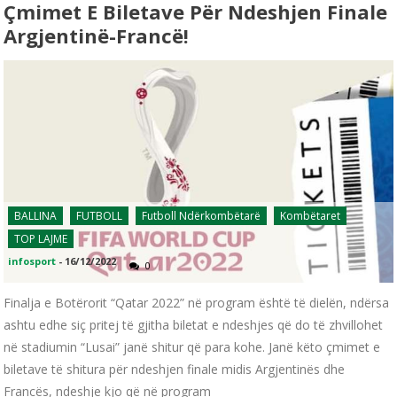
Çmimet E Biletave Për Ndeshjen Finale
Argjentinë-Francë!
BALLINA
FUTBOLL
Futboll Ndërkombëtarë
Kombëtaret
TOP LAJME
infosport
-
16/12/2022
0
Finalja e Botërorit “Qatar 2022” në program është të dielën, ndërsa
ashtu edhe siç pritej të gjitha biletat e ndeshjes që do të zhvillohet
në stadiumin “Lusai” janë shitur që para kohe. Janë këto çmimet e
biletave të shitura për ndeshjen finale midis Argjentinës dhe
Francës, ndeshje kjo që në program