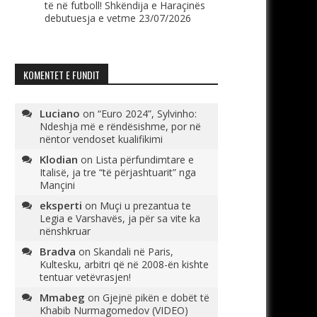
të në futboll! Shkëndija e Haraçinës
debutuesja e vetme
23/07/2026
KOMENTET E FUNDIT
Luciano
on
“Euro 2024”, Sylvinho:
Ndeshja më e rëndësishme, por në
nëntor vendoset kualifikimi
Klodian
on
Lista përfundimtare e
Italisë, ja tre “të përjashtuarit” nga
Mançini
eksperti
on
Muçi u prezantua te
Legia e Varshavës, ja për sa vite ka
nënshkruar
Bradva
on
Skandali në Paris,
Kultesku, arbitri që në 2008-ën kishte
tentuar vetëvrasjen!
Mmabeg
on
Gjejnë pikën e dobët të
Khabib Nurmagomedov (VIDEO)