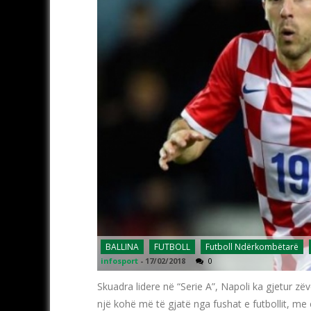
BALLINA
FUTBOLL
Futboll Ndërkombëtarë
infosport
-
17/02/2018
0
Skuadra lidere në “Serie A”, Napoli ka gjetur z
një kohë më të gjatë nga fushat e futbollit, me 