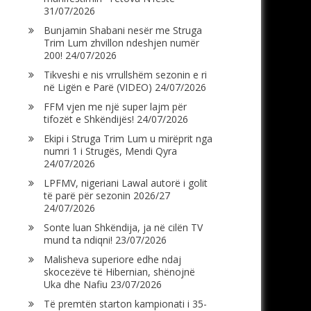
31/07/2026
Bunjamin Shabani nesër me Struga
Trim Lum zhvillon ndeshjen numër
200!
24/07/2026
Tikveshi e nis vrrullshëm sezonin e ri
në Ligën e Parë (VIDEO)
24/07/2026
FFM vjen me një super lajm për
tifozët e Shkëndijës!
24/07/2026
Ekipi i Struga Trim Lum u mirëprit nga
numri 1 i Strugës, Mendi Qyra
24/07/2026
LPFMV, nigeriani Lawal autorë i golit
të parë për sezonin 2026/27
24/07/2026
Sonte luan Shkëndija, ja në cilën TV
mund ta ndiqni!
23/07/2026
Malisheva superiore edhe ndaj
skocezëve të Hibernian, shënojnë
Uka dhe Nafiu
23/07/2026
Të premtën starton kampionati i 35-