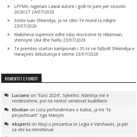
LPFMV, nigeriani Lawal autorë i golit të parë për sezonin
2026/27
24/07/2026
Sonte luan Shkëndija, ja në cilën TV mund ta ndiqni!
23/07/2026
Malisheva superiore edhe ndaj skocezëve të Hibernian,
shënojnë Uka dhe Nafiu
23/07/2026
Të premtën starton kampionati i 35-të në futboll! Shkëndija e
Haraçinës debutuesja e vetme
23/07/2026
KOMENTET E FUNDIT
Luciano
on
“Euro 2024”, Sylvinho: Ndeshja më e
rëndësishme, por në nëntor vendoset kualifikimi
Klodian
on
Lista përfundimtare e Italisë, ja tre “të
përjashtuarit” nga Mançini
eksperti
on
Muçi u prezantua te Legia e Varshavës, ja për
sa vite ka nënshkruar