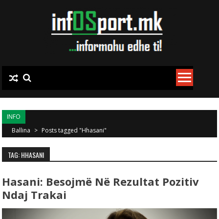
Skip to content
INFO
Ballina
>
Posts tagged "Hhasani"
TAG: HHASANI
Hasani: Besojmë Në Rezultat Pozitiv
Ndaj Trakai