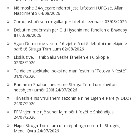
Në moshë 34-vjeçare ndërroi jetë luftëtari i UFC-së, Allan
Nascimento
04/08/2026
Como ashpërson rregullat për biletat sezonale!
03/08/2026
Debutim ëndërrash për Olti Hysenin me fanellën e Brøndby
IF!
03/08/2026
Agon Demiri me vetëm 16 vjet e 6 ditë debutoi me ekipin e
parë të Struga Trim Lum
02/08/2026
Ekskluzive, Fisnik Saliu veshë fanellën e FC Skopje
02/08/2026
Të dielën spektakël boksi në manifestimin “Tetova N’festë”
31/07/2026
Bunjamin Shabani nesër me Struga Trim Lum zhvillon
ndeshjen numër 200!
24/07/2026
Tikveshi e nis vrrullshëm sezonin e ri në Ligën e Parë (VIDEO)
24/07/2026
FFM vjen me një super lajm për tifozët e Shkëndijës!
24/07/2026
Ekipi i Struga Trim Lum u mirëprit nga numri 1 i Strugës,
Mendi Qyra
24/07/2026