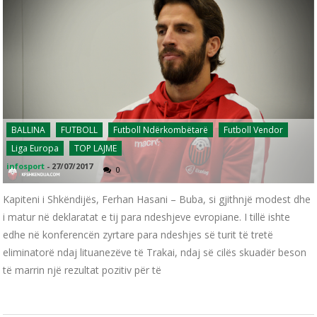
BALLINA
FUTBOLL
Futboll Ndërkombëtarë
Futboll Vendor
Liga Europa
TOP LAJME
infosport
-
27/07/2017
0
Kapiteni i Shkëndijës, Ferhan Hasani – Buba, si gjithnjë modest dhe
i matur në deklaratat e tij para ndeshjeve evropiane. I tillë ishte
edhe në konferencën zyrtare para ndeshjes së turit të tretë
eliminatorë ndaj lituanezëve të Trakai, ndaj së cilës skuadër beson
të marrin një rezultat pozitiv për të