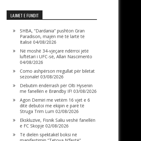
LAJMET E FUNDIT
SHBA, “Dardania” pushton Gran
Paradison, majën më të lartë të
Italisë
04/08/2026
Në moshë 34-vjeçare ndërroi jetë
luftëtari i UFC-së, Allan Nascimento
04/08/2026
Como ashpërson rregullat për biletat
sezonale!
03/08/2026
Debutim ëndërrash për Olti Hysenin
me fanellën e Brøndby IF!
03/08/2026
Agon Demiri me vetëm 16 vjet e 6
ditë debutoi me ekipin e parë të
Struga Trim Lum
02/08/2026
Ekskluzive, Fisnik Saliu veshë fanellën
e FC Skopje
02/08/2026
Të dielën spektakël boksi në
manifestimin “Tetova N’festë”