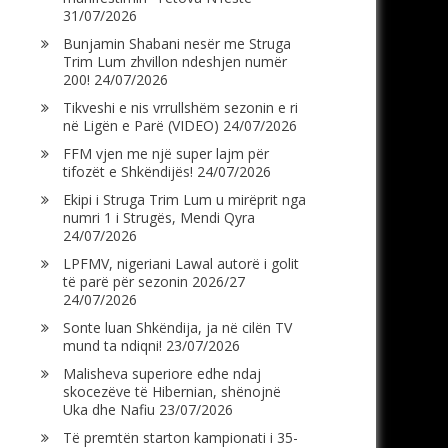
31/07/2026
Bunjamin Shabani nesër me Struga
Trim Lum zhvillon ndeshjen numër
200!
24/07/2026
Tikveshi e nis vrrullshëm sezonin e ri
në Ligën e Parë (VIDEO)
24/07/2026
FFM vjen me një super lajm për
tifozët e Shkëndijës!
24/07/2026
Ekipi i Struga Trim Lum u mirëprit nga
numri 1 i Strugës, Mendi Qyra
24/07/2026
LPFMV, nigeriani Lawal autorë i golit
të parë për sezonin 2026/27
24/07/2026
Sonte luan Shkëndija, ja në cilën TV
mund ta ndiqni!
23/07/2026
Malisheva superiore edhe ndaj
skocezëve të Hibernian, shënojnë
Uka dhe Nafiu
23/07/2026
Të premtën starton kampionati i 35-