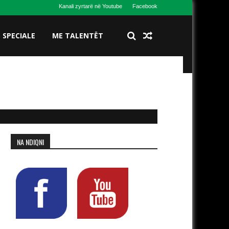
Kanali zyrtarë në Youtube
Facebook
S SPECIALE
ME TALENTËT
NA NDIQNI