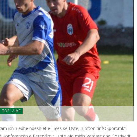
TOP LAJME
ram ishin edhe ndeshjet e Ligës së Dytë, njofton “infOSport.mk”.
Konferencën e Perëndimit, ishte ajo midis Vardarit dhe Gostivarit,