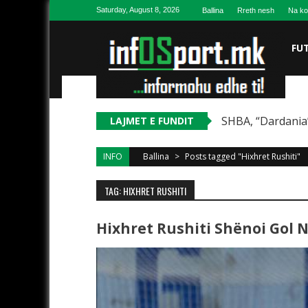
Skip to content
Saturday, August 8, 2026
Ballina
Rreth nesh
Na ko
FU
SHBA, “Dardania”
LAJMET E FUNDIT
INFO
Ballina
>
Posts tagged "Hixhret Rushiti"
TAG: HIXHRET RUSHITI
Hixhret Rushiti Shënoi Gol N