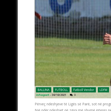
BALLINA
FUTBOLL
Futboll Vendor
LDFM
infosport
-
30/10/2021
0
Përveç ndeshjeve të Ligës së Parë, sot në prog
Një ndër ndeshjet që zgjoi më shumë interes në 