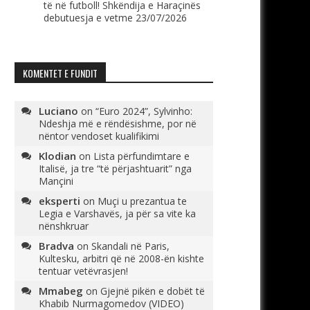
të në futboll! Shkëndija e Haraçinës
debutuesja e vetme
23/07/2026
KOMENTET E FUNDIT
Luciano
on
“Euro 2024”, Sylvinho:
Ndeshja më e rëndësishme, por në
nëntor vendoset kualifikimi
Klodian
on
Lista përfundimtare e
Italisë, ja tre “të përjashtuarit” nga
Mançini
eksperti
on
Muçi u prezantua te
Legia e Varshavës, ja për sa vite ka
nënshkruar
Bradva
on
Skandali në Paris,
Kultesku, arbitri që në 2008-ën kishte
tentuar vetëvrasjen!
Mmabeg
on
Gjejnë pikën e dobët të
Khabib Nurmagomedov (VIDEO)