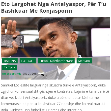
Eto Largohet Nga Antalyaspor, Për T’u
Bashkuar Me Konjasporin
BALLINA
FUTBOLL
Futboll Ndërkombëtarë
Merkato
Të Tjera
infosport.mk
-
31/01/2018
0
Samuel Eto është larguar nga skuadra turke e Antalyasporit, duke
zgjidhur konsensualisht çështjen e kontratës. Lajmin e kanë bërë të
ditur vet klubi i Antalyasporit, duke u përshëndetur kështu me
kamerunasin që për ta ka zhvilluar 77 ndeshje dhe ka realizuar 44
gola. Gjithsesi, ish futbollisti i Barçës dhe Interit do