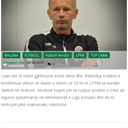
BALLINA
FUTBOLL
Futboll Vendor
LPFM
TOP LAJME
infosport.mk
-
05/05/2018
0
I pari me të tretin gjithmonë është derbi dhe Shkëndija si lidere e
konfirmuar shkon në duelin e xhiros së 33-të të LPFM-së kundër
Sileksit në Kratovë. Vendasit luajnë për të ruajtur pozitën e tretë që
siguron pjesëmarrje në eliminatoret e Liga Evropës dhe do të
kërkojnë pikë maksimale, ndërkohë