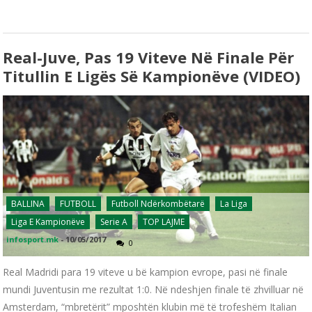
Real-Juve, Pas 19 Viteve Në Finale Për
Titullin E Ligës Së Kampionëve (VIDEO)
BALLINA
FUTBOLL
Futboll Ndërkombëtarë
La Liga
Liga E Kampionëve
Serie A
TOP LAJME
infosport.mk
-
10/05/2017
0
Real Madridi para 19 viteve u bë kampion evrope, pasi në finale
mundi Juventusin me rezultat 1:0. Në ndeshjen finale të zhvilluar në
Amsterdam, “mbretërit” mposhtën klubin më të trofeshëm Italian