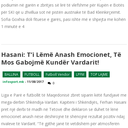
podiumin në garën e zbritjes së lirë të vlefshme për Kupën e Botës
për SKI që u zhvillua sot në pistën austriake të Bad Kleinkirçeimit.
Sofia Goxhia doli fituese e garës, pasi ishte më e shpejta me kohën
1 minutë e 4
Hasani: T’i Lëmë Anash Emocionet, Të
Mos Gabojmë Kundër Vardarit!
BALLINA
FUTBOLL
Futboll Vendor
LPFM
TOP LAJME
infosport.mk
-
11/08/2017
0
Liga e Parë e futbollit të Maqedonisë zbret siparin këtë fundjavë me
mega-derbin Shkëndija-Vardari. Kapiteni i Shkëndijës, Ferhan Hasani
pret një derbi të madh në Tetovë dhe deklaron se duhet të lënë
emocionet anash nëse dëshirojnë të shënojnë rezultat pozitiv ndaj
rivaleve të Vardarit. “Të gjithë janë të vetdishëm për atmosferën