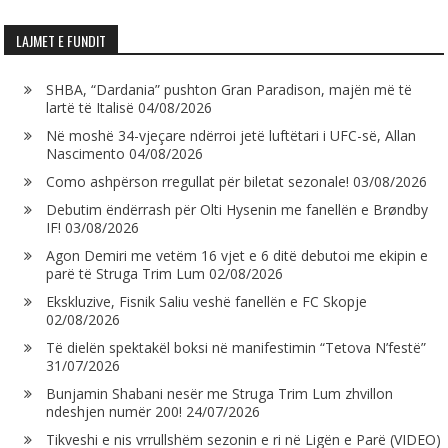
LAJMET E FUNDIT
SHBA, “Dardania” pushton Gran Paradison, majën më të
lartë të Italisë
04/08/2026
Në moshë 34-vjeçare ndërroi jetë luftëtari i UFC-së, Allan
Nascimento
04/08/2026
Como ashpërson rregullat për biletat sezonale!
03/08/2026
Debutim ëndërrash për Olti Hysenin me fanellën e Brøndby
IF!
03/08/2026
Agon Demiri me vetëm 16 vjet e 6 ditë debutoi me ekipin e
parë të Struga Trim Lum
02/08/2026
Ekskluzive, Fisnik Saliu veshë fanellën e FC Skopje
02/08/2026
Të dielën spektakël boksi në manifestimin “Tetova N’festë”
31/07/2026
Bunjamin Shabani nesër me Struga Trim Lum zhvillon
ndeshjen numër 200!
24/07/2026
Tikveshi e nis vrrullshëm sezonin e ri në Ligën e Parë (VIDEO)