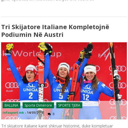
Tri Skijatore Italiane Kompletojnë
Podiumin Në Austri
BALLINA
Sporte Dimërore
SPORTE TJERA
infosport.mk
-
14/01/2018
0
Tri skijatore italiane kanë shkruar historinë, duke kompletuar