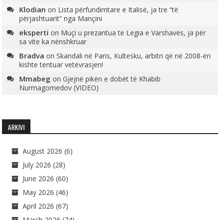
Klodian
on
Lista përfundimtare e Italisë, ja tre “të
përjashtuarit” nga Mançini
eksperti
on
Muçi u prezantua te Legia e Varshavës, ja për
sa vite ka nënshkruar
Bradva
on
Skandali në Paris, Kultesku, arbitri që në 2008-ën
kishte tentuar vetëvrasjen!
Mmabeg
on
Gjejnë pikën e dobët të Khabib
Nurmagomedov (VIDEO)
ARKIVI
August 2026
(6)
July 2026
(28)
June 2026
(60)
May 2026
(46)
April 2026
(67)
March 2026
(74)