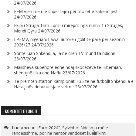
24/07/2026
FFM vjen me një super lajm për tifozët e Shkëndijës!
24/07/2026
Ekipi i Struga Trim Lum u mirëprit nga numri 1 i Strugës,
Mendi Qyra
24/07/2026
LPFMV, nigeriani Lawal autorë i golit të parë për sezonin
2026/27
24/07/2026
Sonte luan Shkëndija, ja në cilën TV mund ta ndiqni!
23/07/2026
Malisheva superiore edhe ndaj skocezëve të Hibernian,
shënojnë Uka dhe Nafiu
23/07/2026
Të premtën starton kampionati i 35-të në futboll! Shkëndija e
Haraçinës debutuesja e vetme
23/07/2026
KOMENTET E FUNDIT
Luciano
on
“Euro 2024”, Sylvinho: Ndeshja më e
rëndësishme, por në nëntor vendoset kualifikimi