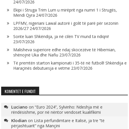
24/07/2026
Ekipi i Struga Trim Lum u mirëprit nga numri 1 i Strugës,
Mendi Qyra
24/07/2026
LPFMV, nigeriani Lawal autorë i golit të parë për sezonin
2026/27
24/07/2026
Sonte luan Shkëndija, ja në cilën TV mund ta ndiqni!
23/07/2026
Malisheva superiore edhe ndaj skocezëve të Hibernian,
shënojnë Uka dhe Nafiu
23/07/2026
Të premtën starton kampionati i 35-të në futboll! Shkëndija e
Haraçinës debutuesja e vetme
23/07/2026
KOMENTET E FUNDIT
Luciano
on
“Euro 2024”, Sylvinho: Ndeshja më e
rëndësishme, por në nëntor vendoset kualifikimi
Klodian
on
Lista përfundimtare e Italisë, ja tre “të
përjashtuarit” nga Mançini