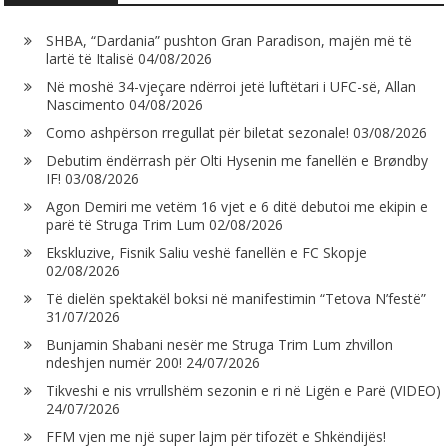
SHBA, “Dardania” pushton Gran Paradison, majën më të
lartë të Italisë
04/08/2026
Në moshë 34-vjeçare ndërroi jetë luftëtari i UFC-së, Allan
Nascimento
04/08/2026
Como ashpërson rregullat për biletat sezonale!
03/08/2026
Debutim ëndërrash për Olti Hysenin me fanellën e Brøndby
IF!
03/08/2026
Agon Demiri me vetëm 16 vjet e 6 ditë debutoi me ekipin e
parë të Struga Trim Lum
02/08/2026
Ekskluzive, Fisnik Saliu veshë fanellën e FC Skopje
02/08/2026
Të dielën spektakël boksi në manifestimin “Tetova N’festë”
31/07/2026
Bunjamin Shabani nesër me Struga Trim Lum zhvillon
ndeshjen numër 200!
24/07/2026
Tikveshi e nis vrrullshëm sezonin e ri në Ligën e Parë (VIDEO)
24/07/2026
FFM vjen me një super lajm për tifozët e Shkëndijës!