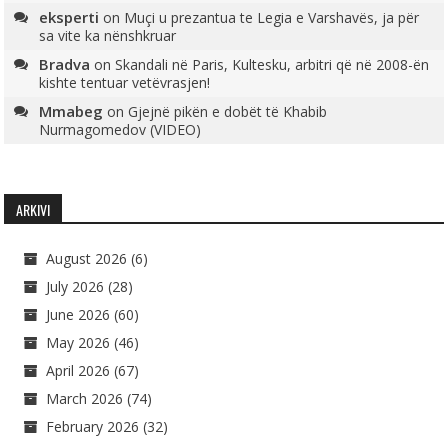
eksperti
on
Muçi u prezantua te Legia e Varshavës, ja për
sa vite ka nënshkruar
Bradva
on
Skandali në Paris, Kultesku, arbitri që në 2008-ën
kishte tentuar vetëvrasjen!
Mmabeg
on
Gjejnë pikën e dobët të Khabib
Nurmagomedov (VIDEO)
ARKIVI
August 2026
(6)
July 2026
(28)
June 2026
(60)
May 2026
(46)
April 2026
(67)
March 2026
(74)
February 2026
(32)