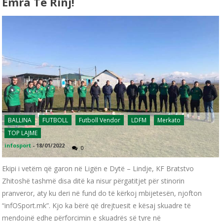
Emra Të Rinj!
BALLINA
FUTBOLL
Futboll Vendor
LDFM
Merkato
TOP LAJME
infosport
-
18/01/2022
0
Ekipi i vetëm që garon në Ligën e Dytë – Lindje, KF Bratstvo
Zhitoshë tashmë disa ditë ka nisur përgatitjet për stinorin
pranveror, aty ku deri në fund do të kërkoj mbijetesën, njofton
“infOSport.mk”. Kjo ka bërë që drejtuesit e kësaj skuadre të
mendojnë edhe përforcimin e skuadrës së tyre në