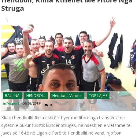
Struga
BALLINA
HENDBOLL
Hendboll Vendor
TOP LAJME
infosport
-
06/05/2017
0
Klubi i hendbollit Rinia është kthyer me fitore nga transferta në
qytetin e bukur turistik kundër Strugës, në ndeshjen e vlefshme të
javës së 16-të në Ligën e Parë të Hendbollit në vend, njofton