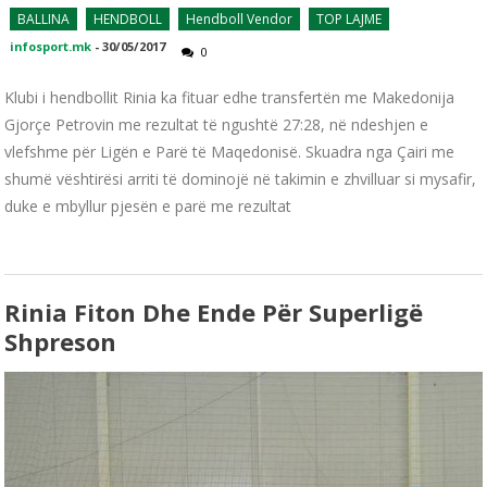
BALLINA
HENDBOLL
Hendboll Vendor
TOP LAJME
infosport.mk
-
30/05/2017
0
Klubi i hendbollit Rinia ka fituar edhe transfertën me Makedonija
Gjorçe Petrovin me rezultat të ngushtë 27:28, në ndeshjen e
vlefshme për Ligën e Parë të Maqedonisë. Skuadra nga Çairi me
shumë vështirësi arriti të dominojë në takimin e zhvilluar si mysafir,
duke e mbyllur pjesën e parë me rezultat
Rinia Fiton Dhe Ende Për Superligë
Shpreson