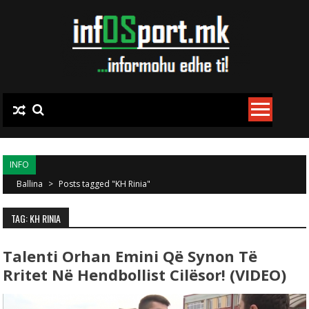
Skip to content
INFO
Ballina
>
Posts tagged "KH Rinia"
TAG: KH RINIA
Talenti Orhan Emini Që Synon Të
Rritet Në Hendbollist Cilësor! (VIDEO)