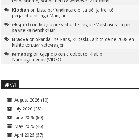
rëndësishme, por në nëntor vendoset kualifikimi
Klodian
on
Lista përfundimtare e Italisë, ja tre “të
përjashtuarit” nga Mançini
eksperti
on
Muçi u prezantua te Legia e Varshavës, ja për
sa vite ka nënshkruar
Bradva
on
Skandali në Paris, Kultesku, arbitri që në 2008-ën
kishte tentuar vetëvrasjen!
Mmabeg
on
Gjejnë pikën e dobët të Khabib
Nurmagomedov (VIDEO)
ARKIVI
August 2026
(10)
July 2026
(28)
June 2026
(60)
May 2026
(46)
April 2026
(67)