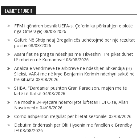
LAJMET E FUNDIT
FFM i qëndron besnik UEFA-s, Çeferin ka përkrahjen e plotë
nga Omeragiç
08/08/2026
Gafuri: Në Shtip ndaj Bregallnicës udhëtojmë për një rezultat
pozitiv
08/08/2026
Asani flet në prag të ndeshjes me Tikveshin: Tre pikët duhet
të mbeten në Kumanovë!
08/08/2026
Analiza e vendimeve të arbitrëve në ndeshjen Shkëndija (H) –
Sileksi, VAR-i me në krye Benjamin Kerimin ndërhyri saktë në
tre situata
08/08/2026
SHBA, “Dardania” pushton Gran Paradison, majën më të
lartë të Italisë
04/08/2026
Në moshë 34-vjeçare ndërroi jetë luftëtari i UFC-së, Allan
Nascimento
04/08/2026
Como ashpërson rregullat për biletat sezonale!
03/08/2026
Debutim ëndërrash për Olti Hysenin me fanellën e Brøndby
IF!
03/08/2026