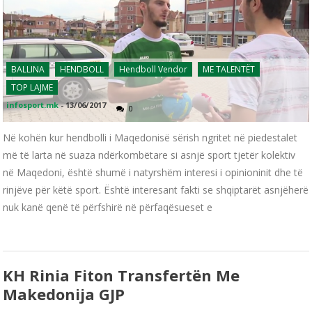
BALLINA
HENDBOLL
Hendboll Vendor
ME TALENTËT
TOP LAJME
infosport.mk
-
13/06/2017
0
Në kohën kur hendbolli i Maqedonisë sërish ngritet në piedestalet
më të larta në suaza ndërkombëtare si asnjë sport tjetër kolektiv
në Maqedoni, është shumë i natyrshëm interesi i opinioninit dhe të
rinjëve për këtë sport. Është interesant fakti se shqiptarët asnjëherë
nuk kanë qenë të përfshirë në përfaqësueset e
KH Rinia Fiton Transfertën Me
Makedonija GJP