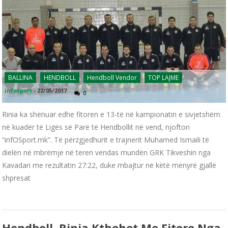
BALLINA
HENDBOLL
Hendboll Vendor
TOP LAJME
infosport
-
22/05/2017
0
Rinia ka shënuar edhe fitoren e 13-të në kampionatin e sivjetshëm
në kuadër të Ligës së Parë të Hendbollit në vend, njofton
“infOSport.mk”. Të përzgjedhurit e trajnerit Muhamed Ismaili të
dielën në mbrëmje në teren vendas mundën GRK Tikveshin nga
Kavadari me rezultatin 27:22, duke mbajtur në këtë mënyrë gjallë
shpresat
Hendboll, Rinia Kthehet Me Fitore Nga