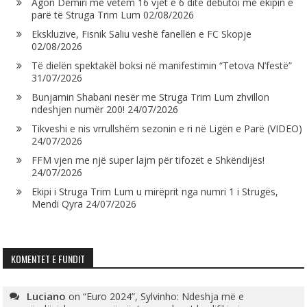
Agon Demiri me vetëm 16 vjet e 6 ditë debutoi me ekipin e
parë të Struga Trim Lum
02/08/2026
Ekskluzive, Fisnik Saliu veshë fanellën e FC Skopje
02/08/2026
Të dielën spektakël boksi në manifestimin “Tetova N’festë”
31/07/2026
Bunjamin Shabani nesër me Struga Trim Lum zhvillon
ndeshjen numër 200!
24/07/2026
Tikveshi e nis vrrullshëm sezonin e ri në Ligën e Parë (VIDEO)
24/07/2026
FFM vjen me një super lajm për tifozët e Shkëndijës!
24/07/2026
Ekipi i Struga Trim Lum u mirëprit nga numri 1 i Strugës,
Mendi Qyra
24/07/2026
KOMENTET E FUNDIT
Luciano
on
“Euro 2024”, Sylvinho: Ndeshja më e