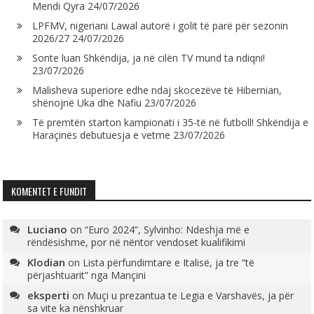
Mendi Qyra
24/07/2026
LPFMV, nigeriani Lawal autorë i golit të parë për sezonin
2026/27
24/07/2026
Sonte luan Shkëndija, ja në cilën TV mund ta ndiqni!
23/07/2026
Malisheva superiore edhe ndaj skocezëve të Hibernian,
shënojnë Uka dhe Nafiu
23/07/2026
Të premtën starton kampionati i 35-të në futboll! Shkëndija e
Haraçinës debutuesja e vetme
23/07/2026
KOMENTET E FUNDIT
Luciano
on
“Euro 2024”, Sylvinho: Ndeshja më e
rëndësishme, por në nëntor vendoset kualifikimi
Klodian
on
Lista përfundimtare e Italisë, ja tre “të
përjashtuarit” nga Mançini
eksperti
on
Muçi u prezantua te Legia e Varshavës, ja për
sa vite ka nënshkruar