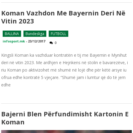
Koman Vazhdon Me Bayernin Deri Në
Vitin 2023
BALLINA
Bundesliga
FUTBOLL
infosport.mk
-
23/12/2017
0
Kingsli Koman ka vazhduar kontratën e tij me Bayernin e Mynihut
deri në vitin 2023. Me ardhjen e Hejnkens në stolin e bavarezëve, i
riu Koman po aktivizohet më shumë në lojë dhe për këtë arsye iu
ofrua edhe kontratë 5 vjeçare. “Shumë jam i lumtur që do të jem
edhe
Bajerni Blen Përfundimisht Kartonin E
Koman