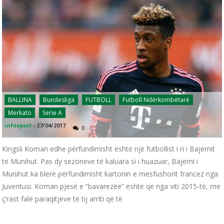
BALLINA
Bundesliga
FUTBOLL
Futboll Ndërkombëtarë
Merkato
Serie A
infosport
-
27/04/2017
0
Kingsli Koman edhe përfundimisht është një futbollist i ri i Bajernit
të Munihut. Pas dy sezoneve të kaluara si i huazuar, Bajerni i
Munihut ka blerë përfundimisht kartonin e mesfushorit francez nga
Juventusi. Koman pjesë e “bavarezëe” është që nga viti 2015-të, me
ç’rast falë paraqitjeve të tij arriti që të