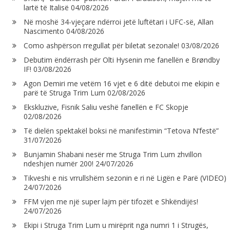
lartë të Italisë
04/08/2026
Në moshë 34-vjeçare ndërroi jetë luftëtari i UFC-së, Allan
Nascimento
04/08/2026
Como ashpërson rregullat për biletat sezonale!
03/08/2026
Debutim ëndërrash për Olti Hysenin me fanellën e Brøndby
IF!
03/08/2026
Agon Demiri me vetëm 16 vjet e 6 ditë debutoi me ekipin e
parë të Struga Trim Lum
02/08/2026
Ekskluzive, Fisnik Saliu veshë fanellën e FC Skopje
02/08/2026
Të dielën spektakël boksi në manifestimin “Tetova N’festë”
31/07/2026
Bunjamin Shabani nesër me Struga Trim Lum zhvillon
ndeshjen numër 200!
24/07/2026
Tikveshi e nis vrrullshëm sezonin e ri në Ligën e Parë (VIDEO)
24/07/2026
FFM vjen me një super lajm për tifozët e Shkëndijës!
24/07/2026
Ekipi i Struga Trim Lum u mirëprit nga numri 1 i Strugës,