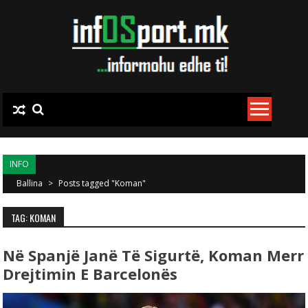
Skip to content
INFO
Ballina
>
Posts tagged "Koman"
TAG: KOMAN
Në Spanjë Janë Të Sigurtë, Koman Merr
Drejtimin E Barcelonës