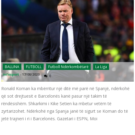
BALLINA
FUTBOLL
Futboll Ndërkombëtarë
La Liga
infosport
-
17/08/2020
0
Ronald Koman ka mbërritur një ditë më parë në Spanjë, ndërkohë
që sot drejtuesit e Barcelonës kanë pasur një takim të
rëndësishëm. Shkarkimi i Kike Setien ka mbetur vetëm të
zyrtarizohet. Ndërkohë nga Spanja janë të sigurt se Koman do të
jetë trajneri i ri i Barcelonës. Gazetari i ESPN, Moi