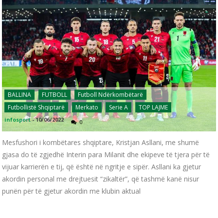
BALLINA
FUTBOLL
Futboll Ndërkombëtarë
Futbollistë Shqiptarë
Merkato
Serie A
TOP LAJME
infosport
-
10/06/2022
0
Mesfushori i kombëtares shqiptare, Kristjan Asllani, me shumë
gjasa do të zgjedhë Interin para Milanit dhe ekipeve të tjera për të
vijuar karrierën e tij, që është në ngritje e sipër. Asllani ka gjetur
akordin personal me drejtuesit “zikaltër”, që tashmë kanë nisur
punën për të gjetur akordin me klubin aktual