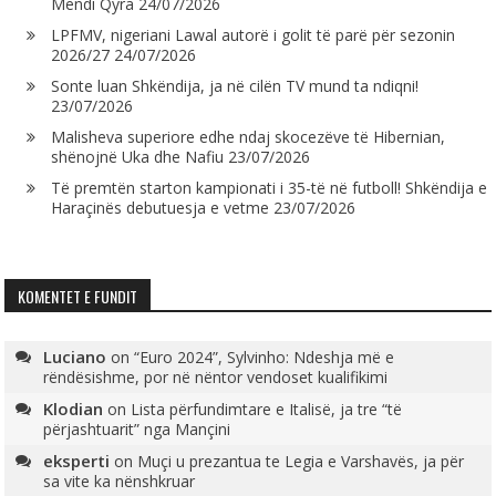
Mendi Qyra
24/07/2026
LPFMV, nigeriani Lawal autorë i golit të parë për sezonin
2026/27
24/07/2026
Sonte luan Shkëndija, ja në cilën TV mund ta ndiqni!
23/07/2026
Malisheva superiore edhe ndaj skocezëve të Hibernian,
shënojnë Uka dhe Nafiu
23/07/2026
Të premtën starton kampionati i 35-të në futboll! Shkëndija e
Haraçinës debutuesja e vetme
23/07/2026
KOMENTET E FUNDIT
Luciano
on
“Euro 2024”, Sylvinho: Ndeshja më e
rëndësishme, por në nëntor vendoset kualifikimi
Klodian
on
Lista përfundimtare e Italisë, ja tre “të
përjashtuarit” nga Mançini
eksperti
on
Muçi u prezantua te Legia e Varshavës, ja për
sa vite ka nënshkruar