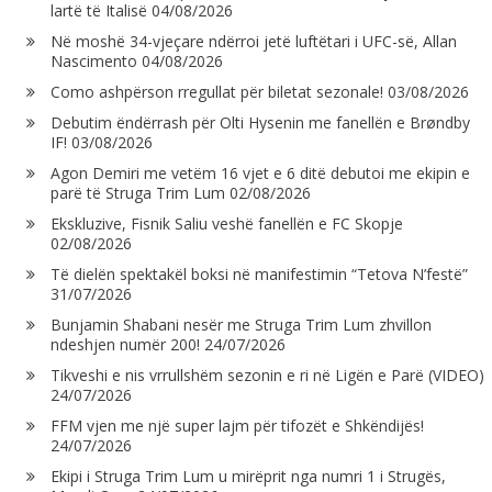
lartë të Italisë
04/08/2026
Në moshë 34-vjeçare ndërroi jetë luftëtari i UFC-së, Allan
Nascimento
04/08/2026
Como ashpërson rregullat për biletat sezonale!
03/08/2026
Debutim ëndërrash për Olti Hysenin me fanellën e Brøndby
IF!
03/08/2026
Agon Demiri me vetëm 16 vjet e 6 ditë debutoi me ekipin e
parë të Struga Trim Lum
02/08/2026
Ekskluzive, Fisnik Saliu veshë fanellën e FC Skopje
02/08/2026
Të dielën spektakël boksi në manifestimin “Tetova N’festë”
31/07/2026
Bunjamin Shabani nesër me Struga Trim Lum zhvillon
ndeshjen numër 200!
24/07/2026
Tikveshi e nis vrrullshëm sezonin e ri në Ligën e Parë (VIDEO)
24/07/2026
FFM vjen me një super lajm për tifozët e Shkëndijës!
24/07/2026
Ekipi i Struga Trim Lum u mirëprit nga numri 1 i Strugës,