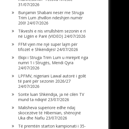
31/07/2026
Bunjamin Shabani nesër me Struga
Trim Lum zhvillon ndeshjen numër
200!
24/07/2026
Tikveshi e nis vrrullshëm sezonin e ri
në Ligën e Parë (VIDEO)
24/07/2026
FFM vjen me një super lajm për
tifozët e Shkëndijës!
24/07/2026
Ekipi i Struga Trim Lum u mirëprit nga
numri 1 i Strugës, Mendi Qyra
24/07/2026
LPFMV, nigeriani Lawal autorë i golit
të parë për sezonin 2026/27
24/07/2026
Sonte luan Shkëndija, ja në cilën TV
mund ta ndiqni!
23/07/2026
Malisheva superiore edhe ndaj
skocezëve të Hibernian, shënojnë
Uka dhe Nafiu
23/07/2026
Të premtën starton kampionati i 35-