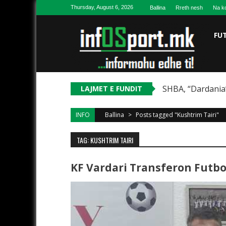
Skip to content
Thursday, August 6, 2026
Ballina
Rreth nesh
Na ko
FU
SHBA, “Dardania”
LAJMET E FUNDIT
INFO
Ballina
>
Posts tagged "Kushtrim Tairi"
TAG: KUSHTRIM TAIRI
KF Vardari Transferon Futbol