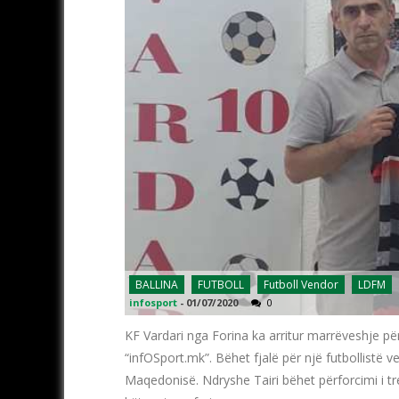
BALLINA
FUTBOLL
Futboll Vendor
LDFM
infosport
-
01/07/2020
0
KF Vardari nga Forina ka arritur marrëveshje për
“infOSport.mk”. Bëhet fjalë për një futbollistë v
Maqedonisë. Ndryshe Tairi bëhet përforcimi i tr