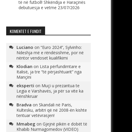
të në futboll! Shkëndija e Haraçinës
debutuesja e vetme
23/07/2026
KOMENTET E FUNDIT
Luciano
on
“Euro 2024”, Sylvinho:
Ndeshja më e rëndësishme, por në
nëntor vendoset kualifikimi
Klodian
on
Lista përfundimtare e
Italisë, ja tre “të përjashtuarit” nga
Mançini
eksperti
on
Muçi u prezantua te
Legia e Varshavës, ja për sa vite ka
nënshkruar
Bradva
on
Skandali në Paris,
Kultesku, arbitri që në 2008-ën kishte
tentuar vetëvrasjen!
Mmabeg
on
Gjejnë pikën e dobët të
Khabib Nurmagomedov (VIDEO)