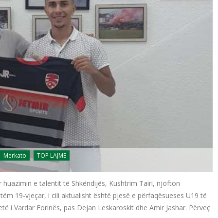
Merkato
TOP LAJME
 huazimin e talentit të Shkëndijës, Kushtrim Tairi, njofton
etëm 19-vjeçar, i cili aktualisht është pjesë e përfaqësueses U19 të
etë i Vardar Forinës, pas Dejan Leskaroskit dhe Amir Jashar. Përveç