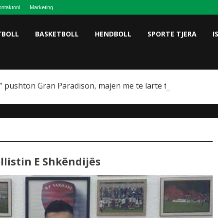
ntaktoni
Marketing
TBOLL
BASKETBOLL
HENDBOLL
SPORTE TJERA
I
 pushton Gran Paradison, majën më të lartë të Italisë
listin E Shkëndijës