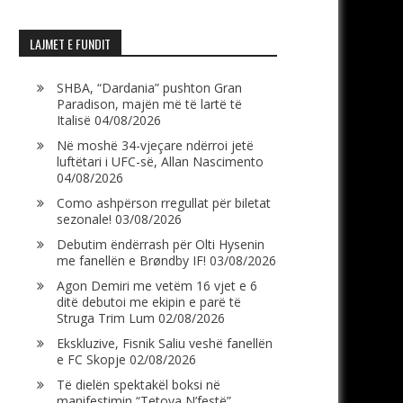
LAJMET E FUNDIT
SHBA, “Dardania” pushton Gran
Paradison, majën më të lartë të
Italisë
04/08/2026
Në moshë 34-vjeçare ndërroi jetë
luftëtari i UFC-së, Allan Nascimento
04/08/2026
Como ashpërson rregullat për biletat
sezonale!
03/08/2026
Debutim ëndërrash për Olti Hysenin
me fanellën e Brøndby IF!
03/08/2026
Agon Demiri me vetëm 16 vjet e 6
ditë debutoi me ekipin e parë të
Struga Trim Lum
02/08/2026
Ekskluzive, Fisnik Saliu veshë fanellën
e FC Skopje
02/08/2026
Të dielën spektakël boksi në
manifestimin “Tetova N’festë”