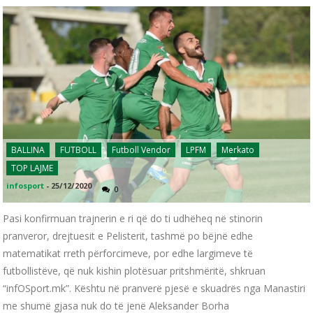
BALLINA
FUTBOLL
Futboll Vendor
LPFM
Merkato
TOP LAJME
infosport
-
25/12/2020
0
Pasi konfirmuan trajnerin e ri që do ti udhëheq në stinorin
pranveror, drejtuesit e Pelisterit, tashmë po bëjnë edhe
matematikat rreth përforcimeve, por edhe largimeve të
futbollistëve, që nuk kishin plotësuar pritshmëritë, shkruan
“infOSport.mk”. Kështu në pranverë pjesë e skuadrës nga Manastiri
me shumë gjasa nuk do të jenë Aleksander Borha