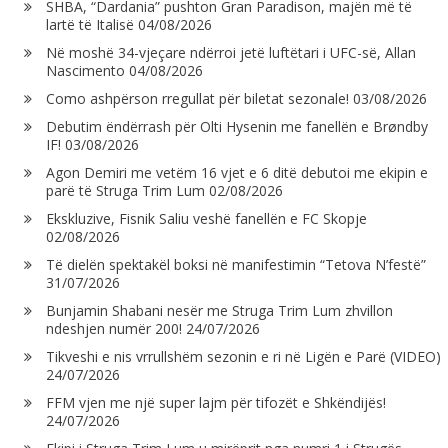
SHBA, “Dardania” pushton Gran Paradison, majën më të
lartë të Italisë
04/08/2026
Në moshë 34-vjeçare ndërroi jetë luftëtari i UFC-së, Allan
Nascimento
04/08/2026
Como ashpërson rregullat për biletat sezonale!
03/08/2026
Debutim ëndërrash për Olti Hysenin me fanellën e Brøndby
IF!
03/08/2026
Agon Demiri me vetëm 16 vjet e 6 ditë debutoi me ekipin e
parë të Struga Trim Lum
02/08/2026
Ekskluzive, Fisnik Saliu veshë fanellën e FC Skopje
02/08/2026
Të dielën spektakël boksi në manifestimin “Tetova N’festë”
31/07/2026
Bunjamin Shabani nesër me Struga Trim Lum zhvillon
ndeshjen numër 200!
24/07/2026
Tikveshi e nis vrrullshëm sezonin e ri në Ligën e Parë (VIDEO)
24/07/2026
FFM vjen me një super lajm për tifozët e Shkëndijës!
24/07/2026