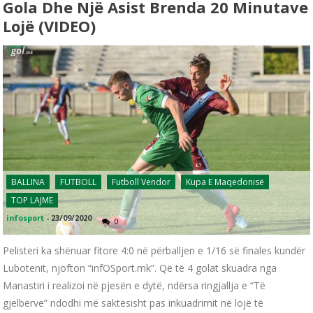
Gola Dhe Një Asist Brenda 20 Minutave
Lojë (VIDEO)
BALLINA
FUTBOLL
Futboll Vendor
Kupa E Maqedonisë
TOP LAJME
infosport
-
23/09/2020
0
Pelisteri ka shënuar fitore 4:0 në përballjen e 1/16 së finales kundër
Lubotenit, njofton “infOSport.mk”. Që të 4 golat skuadra nga
Manastiri i realizoi në pjesën e dytë, ndërsa ringjallja e “Të
gjelbërve” ndodhi më saktësisht pas inkuadrimit në lojë të