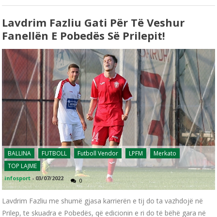
Lavdrim Fazliu Gati Për Të Veshur
Fanellën E Pobedës Së Prilepit!
BALLINA
FUTBOLL
Futboll Vendor
LPFM
Merkato
TOP LAJME
infosport
-
03/07/2022
0
Lavdrim Fazliu me shumë gjasa karrierën e tij do ta vazhdojë në
Prilep, te skuadra e Pobedës, që edicionin e ri do të bëhë gara në