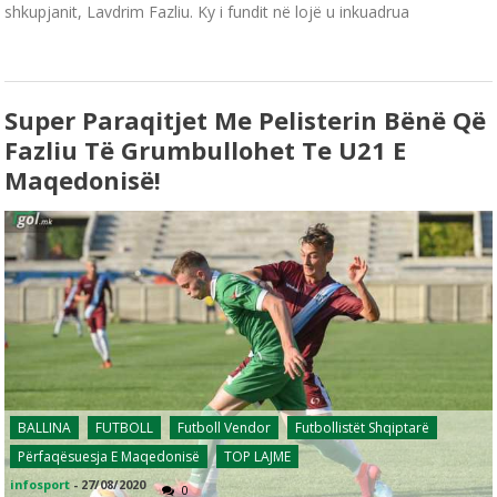
shkupjanit, Lavdrim Fazliu. Ky i fundit në lojë u inkuadrua
Super Paraqitjet Me Pelisterin Bënë Që
Fazliu Të Grumbullohet Te U21 E
Maqedonisë!
BALLINA
FUTBOLL
Futboll Vendor
Futbollistët Shqiptarë
Përfaqësuesja E Maqedonisë
TOP LAJME
infosport
-
27/08/2020
0