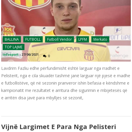
BALLINA
FUTBOLL
Futboll Vendor
LPFM
Merkato
TOP LAJME
infosport
-
27/06/2021
0
Lavdrim Fazliu edhe përfundimisht është larguar nga rradhët e
Pelisterit, nga e cila skuadër tashmë janë larguar një pjesë e madhe
e futbollistëve, që në sezonin pranveror ishin befasia e këndshme e
kampionatit me rezultatet e arritura dhe sigurimin e mbijetesës që
e arritën disa javë para mbylljes së sezonit,
Vijnë Largimet E Para Nga Pelisteri