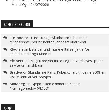
Ekipi i Struga Trim Lum u mirëprit nga numri 1 i Strugës,
Mendi Qyra
24/07/2026
KOMENTET E FUNDIT
Luciano
on
“Euro 2024”, Sylvinho: Ndeshja më e
rëndësishme, por në nëntor vendoset kualifikimi
Klodian
on
Lista përfundimtare e Italisë, ja tre “të
përjashtuarit” nga Mançini
eksperti
on
Muçi u prezantua te Legia e Varshavës, ja për
sa vite ka nënshkruar
Bradva
on
Skandali në Paris, Kultesku, arbitri që në 2008-ën
kishte tentuar vetëvrasjen!
Mmabeg
on
Gjejnë pikën e dobët të Khabib
Nurmagomedov (VIDEO)
ARKIVI