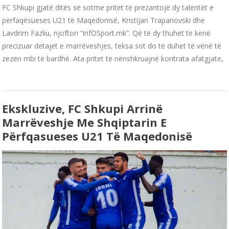
FC Shkupi gjatë ditës së sotme pritet të prezantojë dy talentët e
përfaqësueses U21 të Maqedonisë, Kristijan Trapanovski dhe
Lavdrim Fazliu, njofton “infOSport.mk”. Që të dy thuhet të kenë
precizuar detajet e marrëveshjes, teksa sot do të duhet të vënë të
zezën mbi të bardhë. Ata pritet të nënshkruajnë kontrata afatgjate,
Ekskluzive, FC Shkupi Arrinë
Marrëveshje Me Shqiptarin E
Përfqasueses U21 Të Maqedonisë