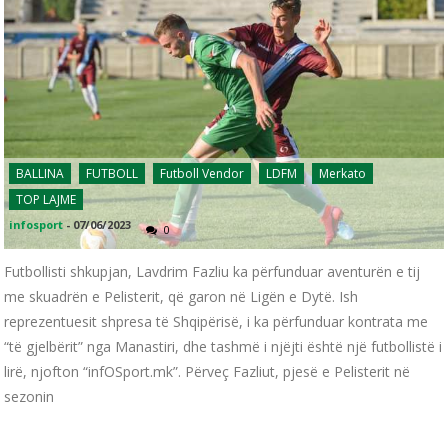
BALLINA
FUTBOLL
Futboll Vendor
LDFM
Merkato
TOP LAJME
infosport
-
07/06/2023
0
Futbollisti shkupjan, Lavdrim Fazliu ka përfunduar aventurën e tij
me skuadrën e Pelisterit, që garon në Ligën e Dytë. Ish
reprezentuesit shpresa të Shqipërisë, i ka përfunduar kontrata me
“të gjelbërit” nga Manastiri, dhe tashmë i njëjti është një futbollistë i
lirë, njofton “infOSport.mk”. Përveç Fazliut, pjesë e Pelisterit në
sezonin