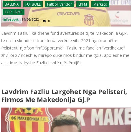
BALLINA
FUTBOLL
Futboll Vendor
LPFM
Merkato
TOP LAJME
infosport
-
14/06/2022
0
Lavdrim Fazliu i ka dhënë fund aventurës së tij te Makedonija GJ.P,
te e cila skuadër u transferua verën e vitit 2021 nga rradhët e
Pelisterit, njofton “infOSport.mk”. Fazliu me fanellën “verdhekuq”
zhvilloi 27 ndeshje, mirëpo duke mos bindur me gola, apo edhe me
asistime. Ndryshe Fazliu është një fëmijë i
Lavdrim Fazliu Largohet Nga Pelisteri,
Firmos Me Makedonija Gj.P