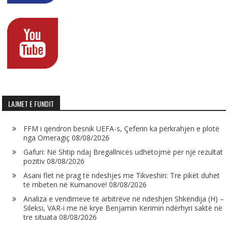
LAJMET E FUNDIT
FFM i qëndron besnik UEFA-s, Çeferin ka përkrahjen e plotë
nga Omeragiç
08/08/2026
Gafuri: Në Shtip ndaj Bregallnicës udhëtojmë për një rezultat
pozitiv
08/08/2026
Asani flet në prag të ndeshjes me Tikveshin: Tre pikët duhet
të mbeten në Kumanovë!
08/08/2026
Analiza e vendimeve të arbitrëve në ndeshjen Shkëndija (H) –
Sileksi, VAR-i me në krye Benjamin Kerimin ndërhyri saktë në
tre situata
08/08/2026