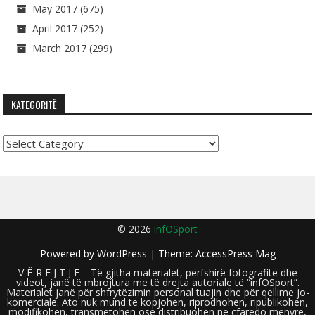
May 2017
(675)
April 2017
(252)
March 2017
(299)
KATEGORITË
Kategoritë
© 2026
infOSport
Powered by
WordPress
| Theme:
AccessPress Mag
V Ë R E J T J E – Të gjitha materialet, përfshirë fotografitë dhe
videot, janë të mbrojtura me të drejta autoriale të “infOSport”.
Materialet janë për shfrytëzimin personal tuajin dhe për qëllime jo-
komerciale. Ato nuk mund të kopjohen, riprodhohen, ripublikohen,
modifikohen, transmetohen ose distribuohen në çfarëdo mënyre,