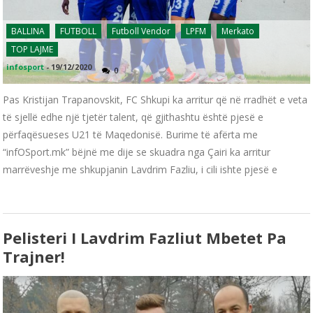
BALLINA
FUTBOLL
Futboll Vendor
LPFM
Merkato
TOP LAJME
infosport
-
19/12/2020
0
Pas Kristijan Trapanovskit, FC Shkupi ka arritur që në rradhët e veta
të sjellë edhe një tjetër talent, që gjithashtu është pjesë e
përfaqësueses U21 të Maqedonisë. Burime të afërta me
“infOSport.mk” bëjnë me dije se skuadra nga Çairi ka arritur
marrëveshje me shkupjanin Lavdrim Fazliu, i cili ishte pjesë e
Pelisteri I Lavdrim Fazliut Mbetet Pa
Trajner!