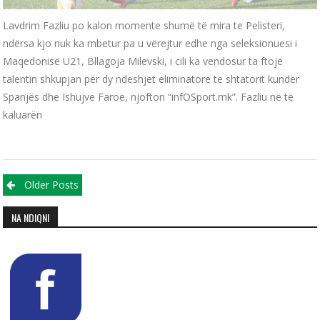
Lavdrim Fazliu po kalon momente shumë të mira te Pelisteri,
ndërsa kjo nuk ka mbetur pa u vërejtur edhe nga seleksionuesi i
Maqedonisë U21, Bllagoja Milevski, i cili ka vendosur ta ftojë
talentin shkupjan për dy ndeshjet eliminatore të shtatorit kundër
Spanjës dhe Ishujve Faroe, njofton “infOSport.mk”. Fazliu në të
kaluarën
Posts navigation
Older Posts
NA NDIQNI