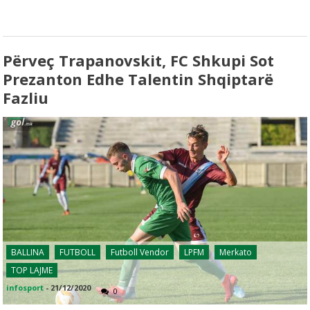
Përveç Trapanovskit, FC Shkupi Sot
Prezanton Edhe Talentin Shqiptarë
Fazliu
BALLINA
FUTBOLL
Futboll Vendor
LPFM
Merkato
TOP LAJME
infosport
-
21/12/2020
0