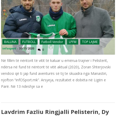
BALLINA
FUTBOLL
Futboll Vendor
LPFM
TOP LAJME
infosport
-
30/11/2020
0
Në fillim të nëntorit të vitit të kaluar u emërua trajner i Pelisterit,
ndërsa në fund të nëntorit të vitit aktual (2020), Zoran Shterjovski
vendosi që ti jap fund aventurës së tij te skuadra nga Manastiri,
njofton “infOSport.mk”. Arsyeja, rezultatet e dobëta në Ligën e
Parë. Në 13 ndeshje sa e
Lavdrim Fazliu Ringjalli Pelisterin, Dy